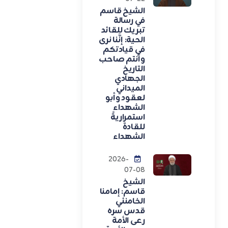
الشيخ قاسم
في رسالة
تبريك للقائد
الحية: إنَّنا نرى
في قيادتكم
وأنتم صاحب
التاريخ
الجهادي
الميداني
لعقود وأبو
الشهداء
استمراريةً
للقادة
الشهداء
2026-
07-08
الشيخ
قاسم: إمامنا
الخامنئي
قدس سره
رعى الأمة