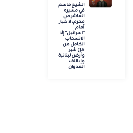
الشيخ قاسم
في مسيرة
العاشر من
محرم: لا خيار
أمام
"اسرائيل" إلّا
الانسحاب
الكامل من
كلّ شبر
وأرض لبنانية
وإيقاف
العدوان