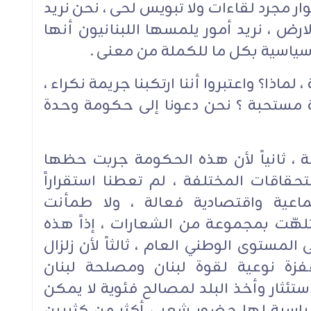
ار مجرد لقاءات ولا تبويس لحى ، نحن نريد
الارض ، نريد أمور يلمسها اللبنانيون أنها
 سياسية بكل ما للكملة من معنى .
ماذا؟ واعتبروا أننا ارتكبنا جريمة نكراء ،
ة مستحبة ؟ نحن دعونا إلى حكومة وحدة
ة ، ثانياً لأن هذه الحكومة جربت حظها
حقاقات المختلفة ، لم تعطنا استقراراً
تماعية واقتصادية فعالة ، ولا طمأنت
تلهّت بمجموعة من الشعارات ، إذاً هذه
لمستوى الوطني العام ، ثالثاً لأن زلزال
قفزة نوعية لقوة لبنان ومصلحة لبنان
لاستئثار وأخذ البلد لمصالح فئوية لا يمكن
ياسية لها حضور شعبي أكثر من كثيرين