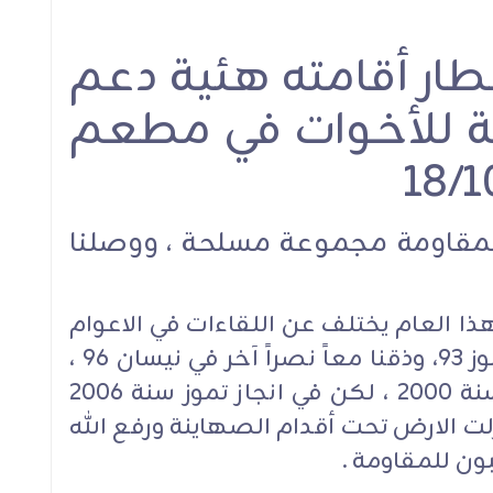
لله
الشيخ قاسم في اقتتاح
الشيخ قاسم: ربط الان
ار أقامته هئية دعم
: لن
معرض سوق "أرضي": مسار
الإسرائيلي بنزع سلا
ف
السيادة يحفظ لبنان
المقاومة من كل لبن
ية للأخوات في مطعم
هة
طرحٌ خطير جدًا يتجاوز
إجرام
الخطوط الحمراء
لمقاومة مجموعة مسلحة ، ووصلنا
الموقف السياسي
هذا العام يختلف عن اللقاءات في الاعوام
الموقف السياسي
الاخرى ، لقد ذقنا معاً نصراً في تموز 93، وذقنا معاً نصراً آخر في نيسان 96 ،
ي
وذقنا أيضاً تحريراً مشرفاً في أيار سنة 2000 ، لكن في انجاز تموز سنة 2006
زلت الارض تحت أقدام الصهاينة ورفع الله
ن للمقاومة .