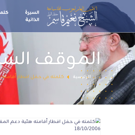
السيرة
كلما
الذاتية
الموقف الس
كلمته في حفل افطار أقامته هئية
الرئيسية