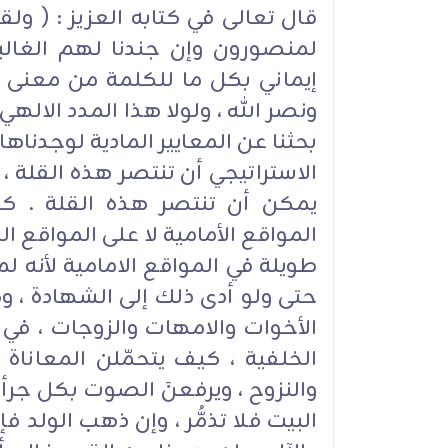
قال تعالى في كتابه العزيز : ( ول
لمنصورون وإن جندنا لهم الغال
إيماني بكل ما للكلمة من معنى ، 
ونصر الله ، ولولا هذا المدد الالهي ل
بحثنا عن المعايير المادية لوجدن
الاستراتيجي أن تنتصر هذه القلة ، ول
يمكن أن تنتصر هذه القلة . كا
المواقع الأمامية لا على المواقع ا
طويلة في المواقع الامامية لأنه ل
حتى ولو أدى ذلك إلى الشهادة ، و
الأخوات والامهات والزوجات ، في 
الخلفية ، كيف يتحمّلن المعاناة ،
والنزوح ، ويرفعنَ الصوت بكل جرأة 
البيت فلا تذمُّر ، وإن ذهب الولد 