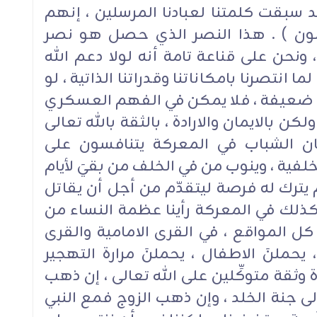
قد سبقت كلمتنا لعبادنا المرسلين ، إنهم
بون ) . هذا النصر الذي حصل هو نصر
ونحن على قناعة تامة أنه لولا دعم الله
ما انتصرنا بامكاناتنا وقدراتنا الذاتية ، لو
اها ضعيفة ، فلا يمكن في الفهم العسكري
كن بالايمان والارادة ، بالثقة بالله تعالى
ن الشباب في المعركة يتنافسون على
لخلفية ، وينوب من في الخلف من بقيَ لأيام
م يترك له فرصة ليتقدّم من أجل أن يقاتل
كذلك في المعركة رأينا عظمة النساء من
كل المواقع ، في القرى الامامية والقرى
 يحملنَ الاطفال ، يحملنَ مرارة التهجير
وثقة متوكِّلين على الله تعالى ، إن ذهب
فإلى جنة الخلد ، وإن ذهب الزوج فمع النبي