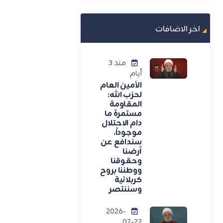
اخر الاضافات
منذ 3
أيام
الأمين العام
لحزب الله:
المقاومة
مستمرة ما
دام الاحتلال
موجوداً،
سندافع عن
أرضنا
وحقوقنا
ووطننا بروح
كربلائية
وسننتصر
2026-
07-22