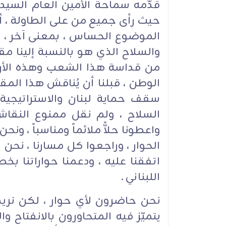
قدّمه سماحة الأمين العام السيد
حيث رأى جميع من على الطاولة ، أ
الموضوع الحساس ، بمعنى آخر ، ال
والسلاح الذي هو بالنسبة إلينا 
من قداسة هذا الشعب وهذه الأرض
الوطن ، قبلنا أن يُناقش هذا المق
سقف حماية لبنان والاستراتيجية
السلاح ، ولم نقل ممنوع النقاش ف
واعطونا حلاًّ ملائماً ومناسباً ، ون
الحوار ، وراجعوا كل مسارنا ، نحن لم
اتفقنا عليه ، ودعمنا حواراتنا ب
اللبناني .
نحن حاضرون لأي حوار ، لكن نريد 
يتميّز فيه المتحاورون بالانفتاح