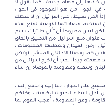
 خلالها إلى مهام جديدة ، كما نقول لا
في الجو ! من هو الموجود في الجو ،
ذاً الحل بسيط ، على اسرائيل أن لا تنتهك
أن تستخدم مضاداتها الارضية لمنع هذه
، لكن ليس مطروحاً أن تأتي طائرات باسم
تحت عنوان منع اسرائيل من التحليق باتفاق
ئيل أرض الميدان وتعطيها المعلومات ،
حن كما رفضنا الاحتلال المباشر ، نرفض
رف مهمته جيداً ، يجب أن تخرج اسرائيل من
 ولبنان وشعبه ومقاومته بالمرصاد إن شاء
فتح على الحوار ، دعا إليه واندفع إليه ،
من أجل اعطاء الحيوية الكافية ، وكلكم
ومة ، وعن المقاومة ، أُعجب القوم بما