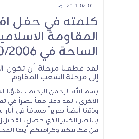
2011-02-01
الأمين العام لحزب ا
كلمته في حفل افط
يعاهد الإمام الشهيد
نترك ميدان الشر
المقاومة الاسلام
والمقـاومة ومواج
الطاغوت الأمريكي وال
الساحة في 18/10/2006
الصهيوني
لقد قطعنا مرحلة أن تكون ا
إلى مرحلة الشعب المقاوم
بسم الله الرحمن الرحيم ، لقاؤنا ل
الموقف السياس
بالنصر الكبير الذي حصل ، لقد تزل
من مكانتكم وكرامتكم أيها المحبو