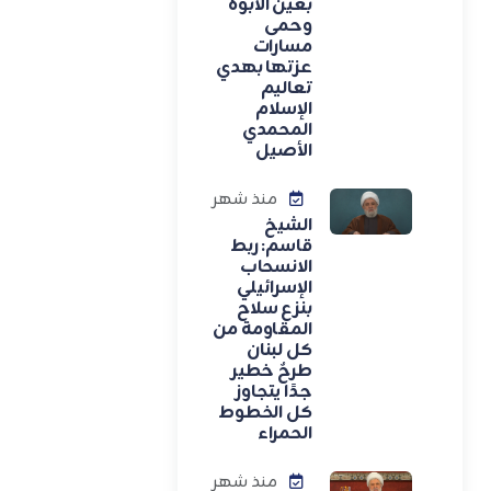
بعين الأبوة
وحمى
مسارات
عزتها بهدي
تعاليم
الإسلام
المحمدي
الأصيل
منذ شهر
الشيخ
قاسم: ربط
الانسحاب
الإسرائيلي
بنزع سلاح
المقاومة من
كل لبنان
طرحٌ خطير
جدًا يتجاوز
كل الخطوط
الحمراء
منذ شهر