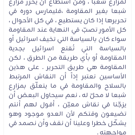
لمزارع شعبا ، ومن استطاع أن يحرر مزارع
شبعا بغير المقاومة ،فليمارس دوره في
تحريرها إذا كان يستطيع ، في كل الأحوال ،
كل الأمور تصبّ في النهاية عند المقاومة
سواء كان بالسياسة التي تخيف اسرائيل أو
بالسياسة التي تُقنع اسرائيل بجدية
المقاومة أو بأي طريقة من الطرق ، لكن
المقاومة هي طريق التحرير . على هذين
الأساسين نعتبر إذاً أن النقاش المرتبط
بالسلاح والمقاومة في ما يتعلّق بمزارع
شبعا لا محلّ له ، نعم سيحاول البعض أن
يزجّنا في نقاش معيّن ، أقول لهم أنتم
تضيعون وقتكم لأن العدو موجود وهو
يشكّل خطرا وعلينا أن نقف وأن نصمد في
مواجهته .