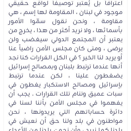
اعترافاً بل يُعتبر توصيفاً لواقع حقيقي
موجود في لبنان ، المقاومة لها إسم ، هي
مقاومة ، ونحن نقول سمّوا الأمور
بأسمائها ، ولا نريد أكثر من هذا ، يخرج من
يعتبر أن المجتمع الدولي سيغضب ولن
يرضى ، ومتى كان مجلس الأمن راضياً عنا
أو يريد لنا الخير ؟ في الكل القرارات كنا نجد
أنها عندما ترتبط بلبنان وبمصالح إسرائيل
يضغطون علينا ، لكن عندما ترتبط
بإسرائيل ومصالح الاستكبار يغطون في
سبات عميق وتنام تلك القرارات . يجب أن
يفهموا في مجلس الأمن بأننا لسنا في
دائرة حساباتهم التي يريدونها ، نحن
مواطنون في بلد ولنا حق أن نعيش في
بلدنا كما نريد ، وأن نحميَ بلدنا من الأعداء