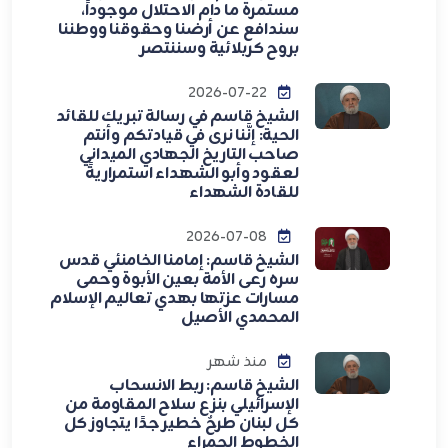
مستمرة ما دام الاحتلال موجوداً،
سندافع عن أرضنا وحقوقنا ووطننا
بروح كربلائية وسننتصر
2026-07-22
الشيخ قاسم في رسالة تبريك للقائد
الحية: إنَّنا نرى في قيادتكم وأنتم
صاحب التاريخ الجهادي الميداني
لعقود وأبو الشهداء استمراريةً
للقادة الشهداء
2026-07-08
الشيخ قاسم: إمامنا الخامنئي قدس
سره رعى الأمة بعين الأبوة وحمى
مسارات عزتها بهدي تعاليم الإسلام
المحمدي الأصيل
منذ شهر
الشيخ قاسم: ربط الانسحاب
الإسرائيلي بنزع سلاح المقاومة من
كل لبنان طرحٌ خطير جدًا يتجاوز كل
الخطوط الحمراء