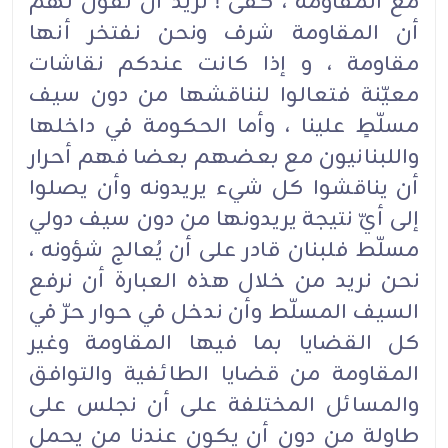
مع المقاومة ، كفى ! نريد أن نقول لهم
أن المقاومة شرف ونحن نفتخر أنها
مقاومة ، و إذا كانت عندكم نقاشات
معيّنة فتعالوا لنناقشها من دون سيف
مسلّطٍ علينا ، وأما الحكومة في داخلها
واللبنانيون مع بعضهم بعضا فهم أحرار
أن يناقشوا كل شيء يريدونه وأن يصلوا
إلى أيّ نتيجة يريدونها من دون سيف دولي
مسلّط فلبنان قادر على أن يُعالج شؤونه ،
نحن نريد من خلال هذه العبارة أن نرفع
السيف المسلّط وأن ندخل في حوار حرّ في
كل القضايا بما فيها المقاومة وغير
المقاومة من قضايا الطائفية والتوافق
والمسائل المختلفة على أن نجلس على
طاولة من دون أن يكون عندنا من يحمل