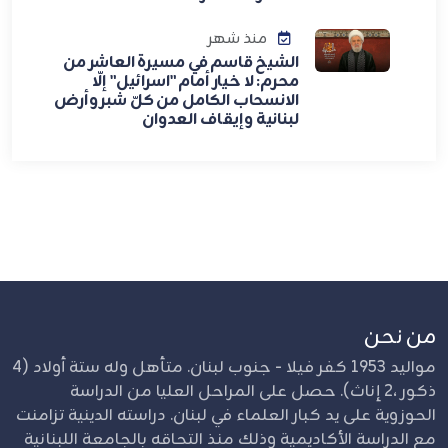
منذ شهر
الشيخ قاسم في مسيرة العاشر من
محرم: لا خيار أمام "اسرائيل" إلّا
الانسحاب الكامل من كلّ شبر وأرض
لبنانية وإيقاف العدوان
من نحن
مواليد 1953 كفر فيلا - جنوب لبنان. متأهل وله ستة أولاد (4
ذكور ،2 إناث). حصل على المراحل العليا من الدراسة
الحوزوية على يد كبار العلماء في لبنان. دراسته الدينية تزامنت
مع الدراسة الأكاديمية وذلك منذ التحاقه بالجامعة اللبنانية