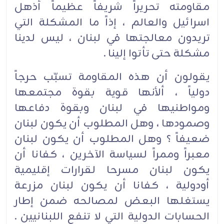
مقاومته تحريراً شريفاً عظيماً أذهل
اسرائيل والعالم ، إذاً ما المشكلة التي
تريدون معالجتها في لبنان ، ليس لدينا
مشكلة حتى تأتوا إلينا .
يقولون أن هذه المقاومة تسبّب حرجاً
دولياً ، ألأنها قوية بقوة مجتمعها
ومواطنيها في لبنان وبقوة دفاعها
وصمودها ، وهل المطلوب أن يكون لبنان
ضعيفاً ؟ وهل المطلوب أن يكون لبنان
معبراً وممراً لسياسة الآخرين ، كفانا أن
يكون لبنان مسرحا لقرارات إقليمية
أودولية ، كفانا أن يكون لبنان مزرعة
يستغلها البعض لمصالحه ضمن إطار
الحسابات الدولية التي لا تنفع اللبنانيين .