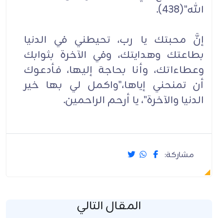
الله"(438).
إنَّ محبتك يا رب، تحيطني في الدنيا
بطاعتك وهدايتك، وفي الآخرة بثوابك
وعطاءاتك، وأنا بحاجة إليها، فأدعوك
أن تمنحني إياها،"واكمل لي بها خير
الدنيا والآخرة"، يا أرحم الراحمين.
مشاركة:
المقال التالي