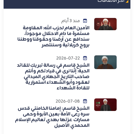
اخر الاضافات
منذ 3 أيام
الأمين العام لحزب الله: المقاومة
مستمرة ما دام الاحتلال موجوداً،
سندافع عن أرضنا وحقوقنا ووطننا
بروح كربلائية وسننتصر
2026-07-22
الشيخ قاسم في رسالة تبريك للقائد
الحية: إنَّنا نرى في قيادتكم وأنتم
صاحب التاريخ الجهادي الميداني
لعقود وأبو الشهداء استمراريةً
للقادة الشهداء
2026-07-08
الشيخ قاسم: إمامنا الخامنئي قدس
سره رعى الأمة بعين الأبوة وحمى
مسارات عزتها بهدي تعاليم الإسلام
المحمدي الأصيل