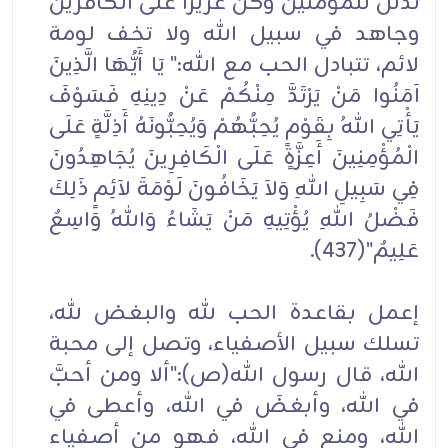
تذلَّل للمؤمنين وكن عزيزاً على الكافرين
وجاهد في سبيل الله ولا تخف لومة
لائم، تتبادل الحب مع الله:" يَا أَيُّهَا الَّذِينَ
آمَنُوا مَنْ يَرْتَدَّ مِنْكُمْ عَنْ دِينِهِ فَسَوْفَ
يَأْتِي اللهُ بِقَوْمٍ يُحِبُّهُمْ وَيُحِبُّونَهُ أَذِلَّةٍ عَلَى
الْمُؤْمِنِينَ أَعِزَّةٍ عَلَى الْكَافِرِينَ يُجَاهِدُونَ
فِي سَبِيلِ اللهِ وَلاَ يَخَافُونَ لَوْمَةَ لاَئِمٍ ذَلِكَ
فَضْلُ اللهِ يُؤْتِيهِ مَنْ يَشَاءُ وَاللهُ وَاسِعٌ
عَلِيمٌ"(437).
إعمل بقاعدة الحب لله والبغض لله،
تسلك سبيل الأصفياء، وتصل إلى محبة
الله، قال رسول الله(ص):"ألا ومن أحبَّ
في الله، وأبغضَ في الله، وأعطى في
الله، ومنع في الله، فهو من أصفياء