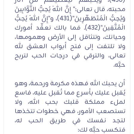
(430)، ويحبهم ليعطيهم من آثار
محبته، قال تعالى:" إِنَّ اللهَ يُحِبُّ التَّوَّابِينَ
وَيُحِبُّ الْمُتَطَهِّرِينَ"(431)، و"إِنَّ اللهَ يُحِبُّ
الْمُتَّقِينَ"(432). فما بالك تعقِّد أمورك
وحياتك، وتتثاقل إلى الأرض وهمومها،
ولا تلتفت إلى فتح أبواب العشق لله
تعالى، والترقي في درجات الحب لتربح
حبَّه.
أن يحبك الله فهذه مكرمة ورحمة، وهو
يُقبل عليك بأسرع مما تُقبل عليه، فاسع
لملء مملكة قلبك بحب الله، ولا
تستصعب الأمور، فهي خطوات تتخذها
لتجد نفسك في طريق الحب له،
فتكسب حبَّه لك: