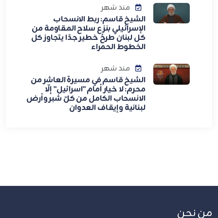
منذ شهر
الشيخ قاسم: ربط الانسحاب
الإسرائيلي بنزع سلاح المقاومة من
كل لبنان طرحٌ خطير جدًا يتجاوز كل
الخطوط الحمراء
منذ شهر
الشيخ قاسم في مسيرة العاشر من
محرم: لا خيار أمام "اسرائيل" إلّا
الانسحاب الكامل من كلّ شبر وأرض
لبنانية وإيقاف العدوان
من نحن