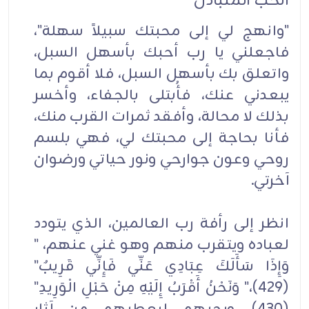
الحب المتبادل
"وانهج لي إلى محبتك سبيلاً سهلة"،
فاجعلني يا رب أحبك بأسهل السبل،
واتعلق بك بأسهل السبل، فلا أقوم بما
يبعدني عنك، فأُبتلى بالجفاء، وأخسر
بذلك لا محالة، وأفقد ثمرات القرب منك،
فأنا بحاجة إلى محبتك لي، فهي بلسم
روحي وعون جوارحي ونور حياتي ورضوان
آخرتي.
انظر إلى رأفة رب العالمين، الذي يتودد
لعباده ويتقرب منهم وهو غني عنهم، "
وَإِذَا سَأَلَكَ عِبَادِي عَنِّي فَإِنِّي قَرِيبٌ"
(429)،" وَنَحْنُ أَقْرَبُ إِلَيْهِ مِنْ حَبْلِ الْوَرِيدِ"