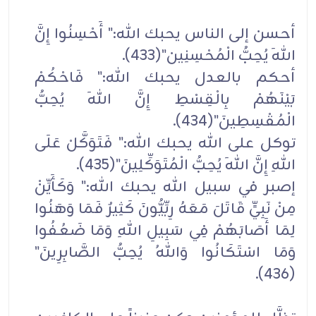
أحسن إلى الناس يحبك الله:" أَحْسِنُوا إِنَّ
اللهَ يُحِبُّ الْمُحْسِنِين"(433).
أحكم بالعدل يحبك الله:" فَاحْكُمْ
بَيْنَهُمْ بِالْقِسْطِ إِنَّ اللهَ يُحِبُّ
الْمُقْسِطِينَ"(434).
توكل على الله يحبك الله:" فَتَوَكَّلْ عَلَى
اللهِ إِنَّ اللهَ يُحِبُّ الْمُتَوَكِّلِينَ"(435).
إصبر في سبيل الله يحبك الله:" وَكَأَيِّنْ
مِنْ نَبِيٍّ قَاتَلَ مَعَهُ رِبِّيُّونَ كَثِيرٌ فَمَا وَهَنُوا
لِمَا أَصَابَهُمْ فِي سَبِيلِ اللهِ وَمَا ضَعُفُوا
وَمَا اسْتَكَانُوا وَاللهُ يُحِبُّ الصَّابِرِينَ"
(436).