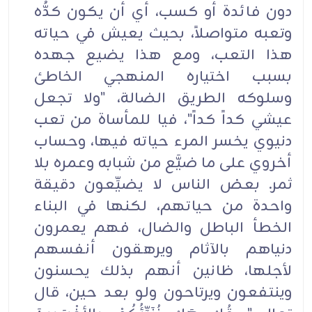
دون فائدة أو كسب، أي أن يكون كدُّه
وتعبه متواصلاً، بحيث يعيش في حياته
هذا التعب، ومع هذا يضيع جهده
بسبب اختياره المنهجي الخاطئ
وسلوكه الطريق الضالة، "ولا تجعل
عيشي كداً كداً"، فيا للمأساة من تعب
دنيوي يخسر المرء حياته فيها، وحساب
أخروي على ما ضيَّع من شبابه وعمره بلا
ثمر. بعض الناس لا يضيِّعون دقيقة
واحدة من حياتهم، لكنها في البناء
الخطأ الباطل والضال، فهم يعمرون
دنياهم بالآثام ويرهقون أنفسهم
لأجلها، ظانين أنهم بذلك يحسنون
وينتفعون ويرتاحون ولو بعد حين، قال