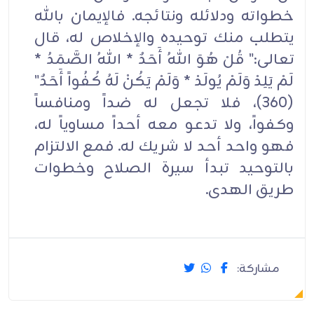
خطواته ودلائله ونتائجه. فالإيمان بالله
يتطلب منك توحيده والإخلاص له، قال
تعالى:" قُلْ هُوَ اللهُ أَحَدٌ * اللهُ الصَّمَدُ *
لَمْ يَلِدْ وَلَمْ يُولَدْ * وَلَمْ يَكُنْ لَهُ كُفُواً أَحَدٌ"
(360)، فلا تجعل له ضداً ومنافساً
وكفواً، ولا تدعو معه أحداً مساوياً له،
فهو واحد أحد لا شريك له. فمع الالتزام
بالتوحيد تبدأ سيرة الصلاح وخطوات
طريق الهدى.
مشاركة: