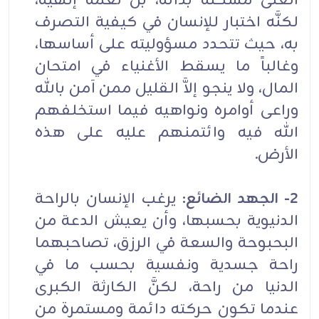
الغنى مشكلة بذاته، بل نعمة إلهية،
لكنَّه اختبار للإنسان في كيفية التصرف
به، حيث تتحدد مسؤوليته على أساسها،
وغالباً ما يسقط الأغنياء في امتحان
المال، ولا ينجو إلاَّ القليل ممن آمن بالله
وراعى أوامره ونواهيه فيما استخلفهم
الله فيه وائتمنهم عليه على هذه
الأرض.
2- الجهد الضائع:
يرغب الإنسان بالراحة
الدنيوية بحسبها، وأن يعيش الدعة من
البحبوحة والسعة في الرزق، تصاحبهما
راحة جسدية ونفسية بحسب ما في
الدنيا من راحة، لكنَّ الكارثة الكبرى
عندما تكون حركته دائمة ومستمرة من