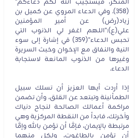
المنكر، فيستجيب الله لكم دعاءكم"
(358). وفي الدعاء المروي عن كميل بن
زياد(رض) عن أمير المؤمنين
علي(ع):"اللهم اغفر لي الذنوب التي
تحبس الدعاء"(359) في إشارة إلى سوء
النية والنفاق مع الإخوان وخبث السريرة
وغيرها من الذنوب المانعة لاستجابة
الدعاء.
إذا أردت أيها العزيز أن تسلك سبيل
الطمأنينة وتبتعد عن القلق، وأن تضمن
مراكمة أعمالك الصالحة لنجاح دنياك
وآخرتك، فابدأ من النقطة المركزية وهي
مرتبطة بالإيمان، فإمَّا أن تؤمن بالله وإمَّا
أن تؤمن بالطاغوت، ولكل منهما