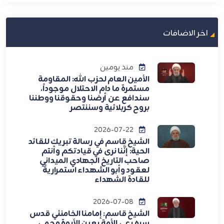
اخر الاضافات
منذ يومين
الأمين العام لحزب الله: المقاومة
مستمرة ما دام الاحتلال موجوداً،
سندافع عن أرضنا وحقوقنا ووطننا
بروح كربلائية وسننتصر
2026-07-22
الشيخ قاسم في رسالة تبريك للقائد
الحية: إنَّنا نرى في قيادتكم وأنتم
صاحب التاريخ الجهادي الميداني
لعقود وأبو الشهداء استمراريةً
للقادة الشهداء
2026-07-08
الشيخ قاسم: إمامنا الخامنئي قدس
سره رعى الأمة بعين الأبوة وحمى