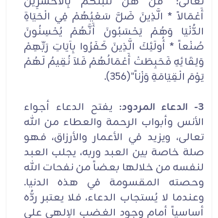
تعالى:" قُلْ هَلْ نُنَبِّئُكُمْ بِالأخْسَرِينَ
أَعْمَالاً * الَّذِينَ ضَلَّ سَعْيُهُمْ فِي الْحَيَاةِ
الدُّنْيَا وَهُمْ يَحْسَبُونَ أَنَّهُمْ يُحْسِنُونَ
صُنْعاً * أُولَئِكَ الَّذِينَ كَفَرُوا بِآيَاتِ رَبِّهِمْ
وَلِقَائِهِ فَحَبِطَتْ أَعْمَالُهُمْ فَلاَ نُقِيمُ لَهُمْ
يَوْمَ الْقِيَامَةِ وَزْناً"(356).
3- الدعاء المردود:
يفتح الدعاء أجواء
الأنس وأبواب الرحمة والعطاء من الله
تعالى، ويزيد في الأعمار والأرزاق، فهو
صلة خاصة بين العبد وربه، يجلب العبد
لنفسه من خلالها بعضاً من نفحات الله
وحصته المقسومة في هذه الدنيا.
وعندما لا يُستجاب الدعاء، فلا يعتبر ردُّه
أساسياً أمام وجود الغضب الإلهي على