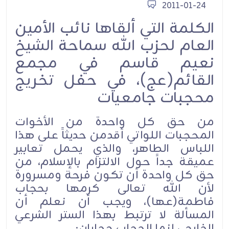
2011-01-24
الكلمة التي ألقاها نائب الأمين
العام لحزب الله سماحة الشيخ
نعيم قاسم في مجمع
القائم(عج)، في حفل تخريج
محجبات جامعيات
من حق كل واحدة من الأخوات
المحجبات اللواتي أقدمن حديثاً على هذا
اللباس الطاهر، والذي يحمل تعابير
عميقة جداً حول الالتزام بالإسلام، من
حق كل واحدة أن تكون فرحة ومسرورة
لأن الله تعالى كرمها بحجاب
فاطمة(عها)، ويجب أن نعلم أن
المسألة لا ترتبط بهذا الستر الشرعي
الخارجي إنما الحجاب حجابان:.....