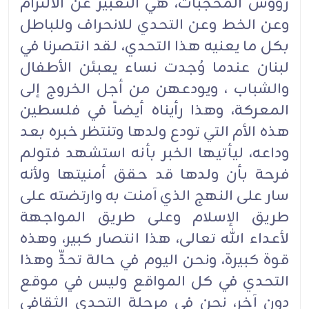
رؤوس المحجبات، هي التعبير عن الالتزام
وعن الخط وعن التحدي للانحراف وللباطل
بكل ما يعنيه هذا التحدي، لقد انتصرنا في
لبنان عندما وُجدت نساء يعبئن الأطفال
والشباب ، ويودعهن من أجل الخروج إلى
المعركة، وهذا رأيناه أيضاً في فلسطين
هذه الأم التي تودع ولدها وتنتظر خبره بعد
وداعه، ليأتيها الخبر بأنه استشهد فتولم
فرحة بأن ولدها قد حقق أمنيتها ولأنه
سار على النهج الذي آمنت به وارتضته على
طريق الإسلام وعلى طريق المواجهة
لأعداء الله تعالى، هذا انتصار كبير، وهذه
قوة كبيرة، ونحن اليوم في حالة تحدٍّ وهذا
التحدي في كل المواقع وليس في موقع
دون آخر، نحن في مرحلة التحدي الثقافي