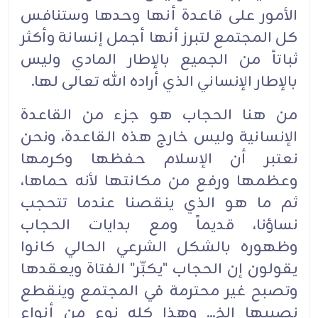
الأمور على قاعدة أنها وحدها وستنافس
كل المجتمع لتبرز أنها أجمل إنسانة وأكثر
ثباتاً من الجميع بالإطار المادي وليس
بالإطار الإنساني الذي أراده الله تعالى لها.‏
من هنا الحجاب هو جزء من القاعدة
الإنسانية وليس خارج هذه القاعدة، ونحن
نعتبر أن الإسلام حفظها وكرمها
وعظمها ورفع من مكانتها لأنه حماها،
ثم ما هو الذي ينقصنا عندما تتحجب
نساؤنا، قديماً ومع بدايات الحجاب
وظهوره بالشكل الشرعي الحالي كانوا
يقولون إن الحجاب "يكبِّر" الفتاة ويعقدها
وتصبح غير محترمة في المجتمع وينقطع
نصيبها الخ... وهذا كله نوع من أنواع