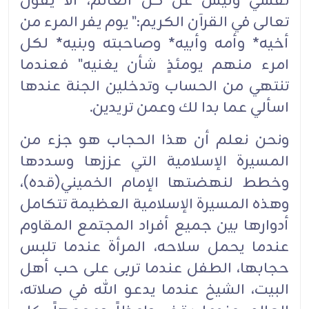
نفسي وليس عن كل العالم، ألا يقول
تعالى في القرآن الكريم:" يوم يفر المرء من
أخيه* وأمه وأبيه* وصاحبته وبنيه* لكل
امرء منهم يومئذٍ شأن يغنيه" فعندما
تنتهي من الحساب وتدخلين الجنة عندها
اسألي عما بدا لك وعمن تريدين.‏
ونحن نعلم أن هذا الحجاب هو جزء من
المسيرة الإسلامية التي عززها وسددها
وخطط لنهضتها الإمام الخميني(قده)،
وهذه المسيرة الإسلامية العظيمة تتكامل
أدوارها بين جميع أفراد المجتمع المقاوم
عندما يحمل سلاحه، المرأة عندما تلبس
حجابها، الطفل عندما تربى على حب أهل
البيت، الشيخ عندما يدعو الله في صلاته،