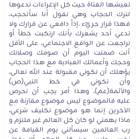
تعيشها الفتاة حيث كل الإغراءات تدعوها
لترك الحجاب وهي تقول أنا سأتحجب،
فهذا قرار جريّء .إذاً دافعي عن قرارك ولا
تدعي أحد يشعرك بأنك ارتكبت خطأ أو
تراجعت عن الواقع الاجتماعي، على الأقل
أنت ضمنت اليوم أن صومك وصلاتك
وحجك وأعمالك العبادية مع هذا الحجاب
يؤهلك أن تكوني مقبولة عند الله تعالى،
وأن تكوني في خط النبي(ص)
والأئمة(عم)، وهذا أمر يجب أن نحرص
عليه فالموضوع ليس موضوع مقارنة مع
الآخرين إنما هو موضوع تكليف شرعي،
ماذا يهمني لو كان كل العالم غير ملتزم و
رب العالمين سيسألني يوم القيامة عن