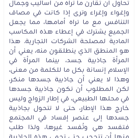
تحاول أن تقارن ما تراه من أساليب وجمال
وإغواء وإغراء وترى إذا كانت في مصاف
التنافس مع ما تراه أمامها، مما يجعل
الجميع يشترك في إعطاء هذه المكاسب
المادية لمصلحة الشركات التجارية. هذا
هو المنطق الذي ينطلقون منه، يعني أن
المرأة جاذبية جسد، بينما المرأة في
الإسلام إنسانة بكل ما للكلمة من معنى،
وهذا لا يعني أن جاذبية جسدها منكر،
لكن المطلوب أن تكون جاذبية جسدها
في محلها الطبيعي، في إطار الزواج وليس
خارج هذا الإطار، حتى لا تتحول بجاذبية
جسدها إلى عنصر إفساد في المجتمع
فتفسد هي وتُفسد غيرها، ولذا طلب
منها أن تتحجب حتى تحمي هذه الجاذبية