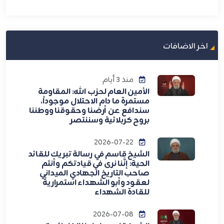
اخر الاضافات
منذ 3 أيام
الأمين العام لحزب الله: المقاومة
مستمرة ما دام الاحتلال موجوداً،
سندافع عن أرضنا وحقوقنا ووطننا
بروح كربلائية وسننتصر
2026-07-22
الشيخ قاسم في رسالة تبريك للقائد
الحية: إنَّنا نرى في قيادتكم وأنتم
صاحب التاريخ الجهادي الميداني
لعقود وأبو الشهداء استمراريةً
للقادة الشهداء
2026-07-08