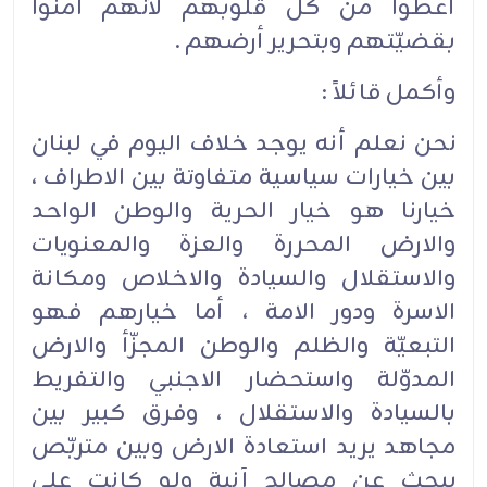
أعطوا من كل قلوبهم لأنهم آمنوا
بقضيّتهم وبتحرير أرضهم .
وأكمل قائلاً :
نحن نعلم أنه يوجد خلاف اليوم في لبنان
بين خيارات سياسية متفاوتة بين الاطراف ،
خيارنا هو خيار الحرية والوطن الواحد
والارض المحررة والعزة والمعنويات
والاستقلال والسيادة والاخلاص ومكانة
الاسرة ودور الامة ، أما خيارهم فهو
التبعيّة والظلم والوطن المجزّأ والارض
المدوّلة واستحضار الاجنبي والتفريط
بالسيادة والاستقلال ، وفرق كبير بين
مجاهد يريد استعادة الارض وبين متربّص
يبحث عن مصالح آنية ولو كانت على