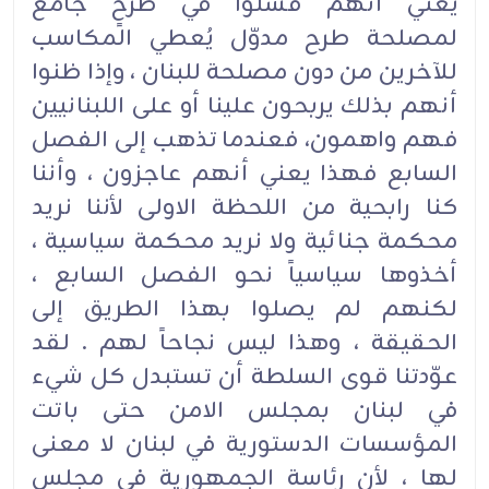
يعني أنهم فشلوا في طرحٍ جامع
لمصلحة طرح مدوّل يُعطي المكاسب
للآخرين من دون مصلحة للبنان ، وإذا ظنوا
أنهم بذلك يربحون علينا أو على اللبنانيين
فهم واهمون، فعندما تذهب إلى الفصل
السابع فهذا يعني أنهم عاجزون ، وأننا
كنا رابحية من اللحظة الاولى لأننا نريد
محكمة جنائية ولا نريد محكمة سياسية ،
أخذوها سياسياً نحو الفصل السابع ،
لكنهم لم يصلوا بهذا الطريق إلى
الحقيقة ، وهذا ليس نجاحاً لهم . لقد
عوّدتنا قوى السلطة أن تستبدل كل شيء
في لبنان بمجلس الامن حتى باتت
المؤسسات الدستورية في لبنان لا معنى
لها ، لأن رئاسة الجمهورية في مجلس