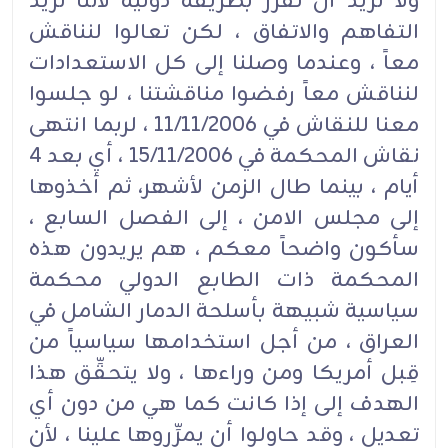
ولا نريد أن تقرّر بطريقة دولية لأننا نريد
التفاهم والاتفاق ، لكن تعالوا لنناقش
معاً ، وعندما وصلنا إلى كل الاستعدادات
لنناقش معاً رفضوا مناقشتنا ، لو جلسوا
معنا للنقاش في 11/11/2006 ، لربما انتهى
نقاش المحكمة في 15/11/2006 ، أي بعد 4
أيام ، بينما طال الزمن لأشهر، ثم أخذوها
إلى مجلس الامن ، إلى الفصل السابع ،
سأكون واضحاً معكم ، هم يريدون هذه
المحكمة ذات الطابع الدولي محكمة
سياسية شبيهة بأسلحة الدمار الشامل في
العراق ، من أجل استخدامها سياسياً من
قِبل أمريكا ومن وراءها ، ولا يتحقِّق هذا
الهدف إلى إذا كانت كما هي من دون أي
تعديل ، وقد حاولوا أن يمرِّروها علينا ، لأن