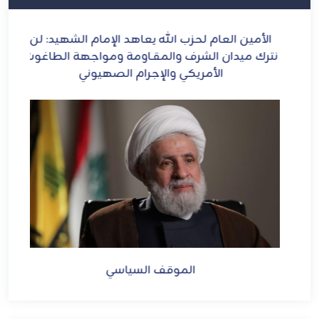
ح
الأمين العام لحزب الله يعاهد الإمام الشهيد: لن
الش
ل
نترك ميدان الشرف والمقـاومة ومواجهة الطاغوت
الأمريكي والإجرام الصهيوني
الموقف السياسي