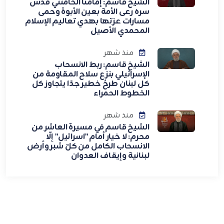
الشيخ قاسم: إمامنا الخامنئي قدس
سره رعى الأمة بعين الأبوة وحمى
مسارات عزتها بهدي تعاليم الإسلام
المحمدي الأصيل
منذ شهر
الشيخ قاسم: ربط الانسحاب
الإسرائيلي بنزع سلاح المقاومة من
كل لبنان طرحٌ خطير جدًا يتجاوز كل
الخطوط الحمراء
منذ شهر
الشيخ قاسم في مسيرة العاشر من
محرم: لا خيار أمام "اسرائيل" إلّا
الانسحاب الكامل من كلّ شبر وأرض
لبنانية وإيقاف العدوان