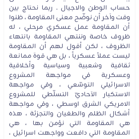
حساب الوطن والاجيال . ربما نحتاج بين
وقت وآخر أن نوضّح معنى المقاومة ، ظنوا
أن المقاومة عمل عسكري مرحلي ، له
ظروف خاصة وتنتهي المقاومة بانتهاء
الظروف ، لكن أقول لهم أن المقاومة
ليست عملاً عسكرياً ، بل هي قوة ممانعة
ثقافية وشعبية وسياسية وأخلاقية
وعسكرية في مواجهة المشروع
الاسرائيلي التوسّعي ، وفي مواجهة
الاستكبار الآحاديّ التسلّطي للمشروع
الامريكي الشرق اوسطي ، وفي مواجهة
أشكال الظلم والطغيان والتجزئة ، هذه
هي المقاومة التي نؤمن بها ، هي
المقاومة التي دافعت وواجهت اسرائيل ،