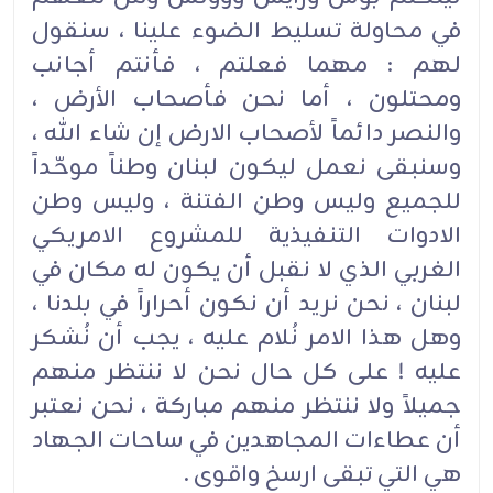
في محاولة تسليط الضوء علينا ، سنقول
لهم : مهما فعلتم ، فأنتم أجانب
ومحتلون ، أما نحن فأصحاب الأرض ،
والنصر دائماً لأصحاب الارض إن شاء الله ،
وسنبقى نعمل ليكون لبنان وطناً موحّداً
للجميع وليس وطن الفتنة ، وليس وطن
الادوات التنفيذية للمشروع الامريكي
الغربي الذي لا نقبل أن يكون له مكان في
لبنان ، نحن نريد أن نكون أحراراً في بلدنا ،
وهل هذا الامر نُلام عليه ، يجب أن نُشكر
عليه ! على كل حال نحن لا ننتظر منهم
جميلاً ولا ننتظر منهم مباركة ، نحن نعتبر
أن عطاءات المجاهدين في ساحات الجهاد
هي التي تبقى ارسخ واقوى .