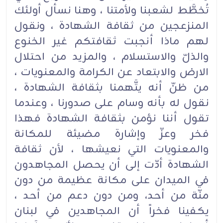
تُخطَّط لشعبنا ولأمتنا ، وهنا نسأل أولئك
المنزعجين من ثقافة الشهادة ، ونقول
لهم ماذا أنجبت ثقافتكم غير الخنوع
والذلّ والاستسلام ، والمزيد من احتلال
الارض والابتعاد عن الكرامة والمعنويات ،
من ظنّ أنه يتَّهمنا بثقافة الشهادة ،
نقول له بأنه وسام على صدورنا ، وعندما
تقول أننا نؤمن بثقافة الشهادة فهذا
فخر وعزّ وإشارة مضيئة للمكانة
والمعنويات التي نعيشها ، لأن ثقافة
الشهادة أدّت إلى أن يحصل المجاهدون
في الميدان على مكانة عظيمة من دون
منّة من أحد، ومن دون دعم من أحد ،
يكفينا فخراً أن المجاهدين في لبنان