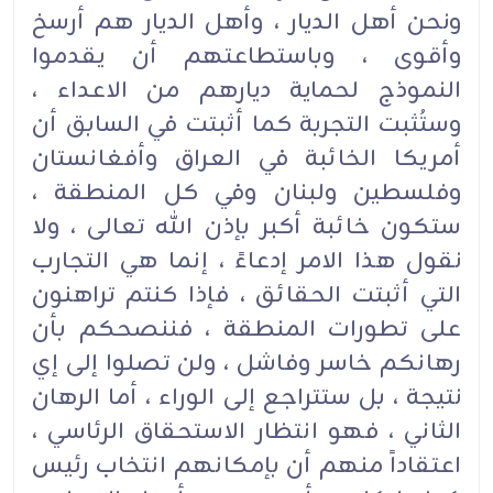
ونحن أهل الديار ، وأهل الديار هم أرسخ
وأقوى ، وباستطاعتهم أن يقدموا
النموذج لحماية ديارهم من الاعداء ،
وستُثبت التجربة كما أثبتت في السابق أن
أمريكا الخائبة في العراق وأفغانستان
وفلسطين ولبنان وفي كل المنطقة ،
ستكون خائبة أكبر بإذن الله تعالى ، ولا
نقول هذا الامر إدعاءً ، إنما هي التجارب
التي أثبتت الحقائق ، فإذا كنتم تراهنون
على تطورات المنطقة ، فننصحكم بأن
رهانكم خاسر وفاشل ، ولن تصلوا إلى إي
نتيجة ، بل ستتراجع إلى الوراء ، أما الرهان
الثاني ، فهو انتظار الاستحقاق الرئاسي ،
اعتقاداً منهم أن بإمكانهم انتخاب رئيس