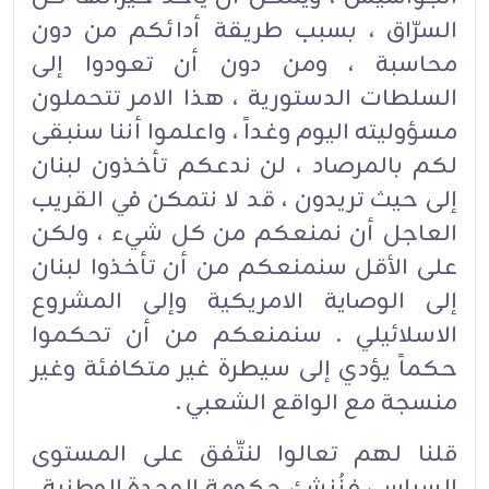
السرّاق ، بسبب طريقة أدائكم من دون
محاسبة ، ومن دون أن تعودوا إلى
السلطات الدستورية ، هذا الامر تتحملون
مسؤوليته اليوم وغداً ، واعلموا أننا سنبقى
لكم بالمرصاد ، لن ندعكم تأخذون لبنان
إلى حيث تريدون ، قد لا نتمكن في القريب
العاجل أن نمنعكم من كل شيء ، ولكن
على الأقل سنمنعكم من أن تأخذوا لبنان
إلى الوصاية الامريكية وإلى المشروع
الاسلائيلي . سنمنعكم من أن تحكموا
حكماً يؤدي إلى سيطرة غير متكافئة وغير
منسجة مع الواقع الشعبي .
قلنا لهم تعالوا لنتّفق على المستوى
السياسي فنُنشئ حكومة الوحدة الوطنية ،