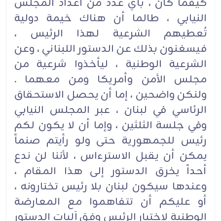
كيفما كان ، بأي عدد من أعداد المجلس
النيابي ، طالما أن هناك خيمة دولية
تُعطيهم الشرعية لهذا الرئيس ،
فيسغنون بذلك عن الدستور اللبناني ، وعن
الشرعية الوطنية ، ليأخذوا شرعية من
مجلس الأمن وأمريكا ومن معهما .
ولنكن واضحين ، إما أن يحصل الاستحقاق
الرئاسي في لبنان ، عبر المجلس النيابي
وفي جلسة الثلثين ، وإما أن لا يكون لكم
رئيس للجمهورية حتى ولو رأيتم صنماً
يمكن أن يقبل الاسترءاس ، لأننا لن ندع
أحداً يخرق الدستور إلى هذا المقام ،
وعندها سيكون لبنان بلا رئيس تختارونه ،
أو عليكم أن تتفاهموا مع المعارضة
الوطنية لاختيار الرئيس وفق آليات الدستور