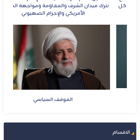
ل
نترك ميدان الشرف والمقـاومة ومواجهة الطاغوت
الأمريكي والإجرام الصهيوني
الموقف السياسي
الاقسام