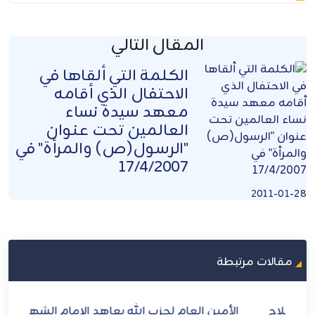
المقال التالي
الكلمة التي ألقاها في
الاحتفال الذي أقامه
معهد سيدة نساء
العالمين تحت عنوان
"الرسول(ص) والمرأة" في
17/4/2007
2011-01-28
مقالات مرتبطة
ح
الأمين العام لحزب الله يعاهد الإمام الشهيد: لن
الش