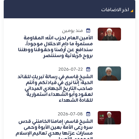
اخر الاضافات
منذ يومين
الأمين العام لحزب الله: المقاومة
مستمرة ما دام الاحتلال موجوداً،
سندافع عن أرضنا وحقوقنا ووطننا
بروح كربلائية وسننتصر
2026-07-22
الشيخ قاسم في رسالة تبريك للقائد
الحية: إنَّنا نرى في قيادتكم وأنتم
صاحب التاريخ الجهادي الميداني
لعقود وأبو الشهداء استمراريةً
للقادة الشهداء
2026-07-08
الشيخ قاسم: إمامنا الخامنئي قدس
سره رعى الأمة بعين الأبوة وحمى
مسارات عزتها بهدي تعاليم الإسلام