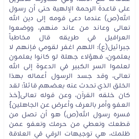
على قاعدة الرحمة الإلهية حتى أن رسول
الله(ص) عندما دعى قومه إلى دين الله
تعالى وعاند من عاند منهم، ووضعوا
العراقيل في طريقه قال مخاطباً
جبرائيل(ع): اللهم اغفر لقومي فإنهم لا
يعلمون، فهؤلاء جهلة لو كانوا يعلمون
لعلموا السر الكبير في الدعوة إلى الله
تعالى، وقد جسد الرسول أعماله بهذا
الخلق الذي تحدث عنه بعضهم قائلاً: لقد
كان خلقه القرآن، وعن قوله تعالى{خذ
العفو وأمر بالعرف وأعرض عن الجاهلين}
فسره رسول الله(ص) هو أن تصل من
قطعك وتعطي من حرمك وتعفو عمن
ظلمك، هي توجيهات الرقي في العلاقة