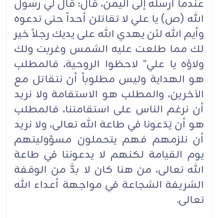
عندما أرسله إلى اليمن، قال: قال لي رسول
الله (ص) يا علي لا تقاتلن أحداً حتى تدعوه
وأيم الله لئن يهدي الله على يديك رجلاً خير
لك مما طلعت عليه الشمس وغربت ولك
ولاؤه يا علي" لاحظوا الروحية، فالمطلب
هو الهداية وليس مطلوباً أن نتقاتل مع
الآخرين، والمطلب هو الاستقامة ولا نريد
أن نرغم الناس على استقامتنا، فالمطلب
هو أن يَدَعونا في طاعة الله تعالى، ولا نريد
أن نلزمهم فهم يتحملون مسؤوليتهم
يوم القيامة لكنهم لا يدعوننا في طاعة
الله تعالى، من هنا كان لا بدَّ من الوقفة
الشريفة الشجاعة في مواجهة أعداء الله
تعالى.‏