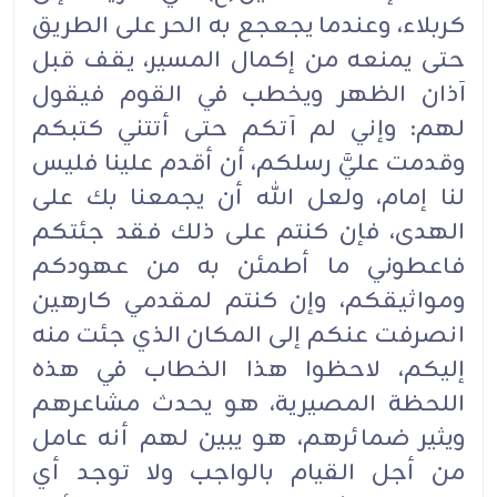
كربلاء، وعندما يجعجع به الحر على الطريق
حتى يمنعه من إكمال المسير، يقف قبل
آذان الظهر ويخطب في القوم فيقول
لهم: وإني لم آتكم حتى أتتني كتبكم
وقدمت عليَّ رسلكم، أن أقدم علينا فليس
لنا إمام، ولعل الله أن يجمعنا بك على
الهدى، فإن كنتم على ذلك فقد جئتكم
فاعطوني ما أطمئن به من عهودكم
ومواثيقكم، وإن كنتم لمقدمي كارهين
انصرفت عنكم إلى المكان الذي جئت منه
إليكم، لاحظوا هذا الخطاب في هذه
اللحظة المصيرية، هو يحدث مشاعرهم
ويثير ضمائرهم، هو يبين لهم أنه عامل
من أجل القيام بالواجب ولا توجد أي