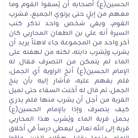
الحسين(ع) أصحابه أن يُسقوا القوم وما
معهم من إبلٍ حتى يرتوي الجميع، فشرب
القوم، وبقي شخص واحد تذكر كتب
السيرة أنه علي بن الطعان المحاربي كان
آخر واحد من المجموعة جاء لاهثاً يريد أن
يشرب ويُشرب دابته، لكنه من لهفته على
الماء لم يتمكن من التصرف فقال له
الإمام الحسين(ع) أنخ الراوية أي الجمل،
فلم يفهم عليه، فأشار إليه بأن ينخ
الجمل، ثم قال له أخنث السقاء حتى تميل
القربة من أجل أن يشرب منها فلم يدري
كيف يتصرف وإذا بالإمام الحسين(ع)
يحمل قربة الماء ويُشرب هذا المحاربي
قربة إلى الله تعالى ليعطي درساً في أخلاق