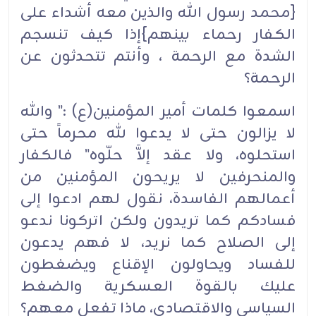
{محمد رسول الله والذين معه أشداء على
الكفار رحماء بينهم}إذا كيف تنسجم
الشدة مع الرحمة ، وأنتم تتحدثون عن
الرحمة؟‏
اسمعوا كلمات أمير المؤمنين(ع) :" والله
لا يزالون حتى لا يدعوا لله محرماً حتى
استحلوه، ولا عقد إلاَّ حلّوه" فالكفار
والمنحرفين لا يريحون المؤمنين من
أعمالهم الفاسدة، نقول لهم ادعوا إلى
فسادكم كما تريدون ولكن اتركونا ندعو
إلى الصلاح كما نريد، لا فهم يدعون
للفساد ويحاولون الإقناع ويضغطون
عليك بالقوة العسكرية والضغط
السياسي والاقتصادي، ماذا تفعل معهم؟