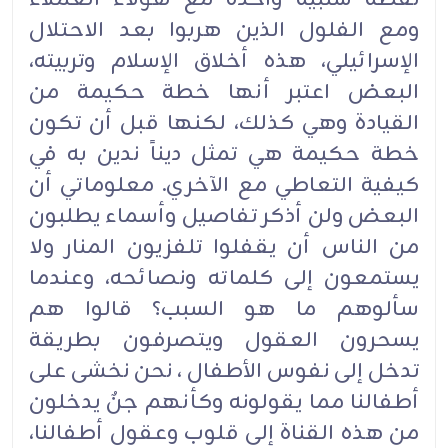
ومع الفلول الذين هربوا بعد الاحتلال
الإسرائيلي، هذه أخلاق الإسلام وتربيته،
البعض اعتبر أنها خطة حكيمة من
القيادة وهي كذلك، لكنها قبل أن تكون
خطة حكيمة هي تمثل ديناً ندين به في
كيفية التعاطي مع الآخري. معلوماتي أن
البعض ولن أذكر تفاصيل وأسماء يطلبون
من الناس أن يقفلوا تلفزيون المنار ولا
يستمعون إلى كلماته ونصائحه، وعندما
سألوهم ما هو السبب؟ قالوا هم
يسحرون العقول ويتصرفون بطريقة
تدخل إلى نفوس الأطفال ، نحن نخشى على
أطفالنا مما يقولونه وكأنهم جنٌ يدخلون
من هذه القناة إلى قلوب وعقول أطفالنا،