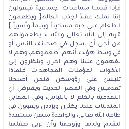
فإذا قدمنا مساعدات اجتماعية فيقولون
إننا نملك عقلاً لجذب العالم{ ويطعمون
الطعام على حبه مسكيناً ويتيماً وأسيراً }
قربة إلى الله تعالى والله لا يطعمونهم
من أجل أن يسجل في صحائف الناس أو
في وسط هؤلاء أنهم أطعموهم، وهم لا
يفهمون علينا وهم أحرار، وينظرون إلى
الأخوات المؤمنات المجاهدات فلماذا
تلبسن على رؤوسكن فنحن أصبحنا
تقدميين وفي العصر الحديث ويفترض أن
التقدمية بالخلع لا باللباس، وفي المقابل
المتدينات عندنا يكثرن ويزددن ويقوون في
طاعة الله تعالى، والواحدة منهن مستعدة
لتقدم ولدها وزوجها وأن تربي طفلها