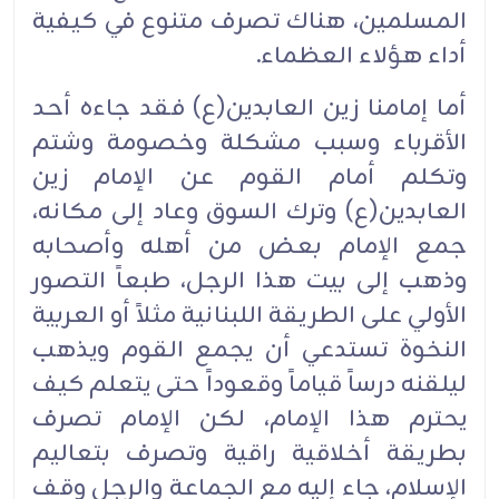
المسلمين، هناك تصرف متنوع في كيفية
أداء هؤلاء العظماء.‏
أما إمامنا زين العابدين(ع) فقد جاءه أحد
الأقرباء وسبب مشكلة وخصومة وشتم
وتكلم أمام القوم عن الإمام زين
العابدين(ع) وترك السوق وعاد إلى مكانه،
جمع الإمام بعض من أهله وأصحابه
وذهب إلى بيت هذا الرجل، طبعاً التصور
الأولي على الطريقة اللبنانية مثلاً أو العربية
النخوة تستدعي أن يجمع القوم ويذهب
ليلقنه درساً قياماً وقعوداً حتى يتعلم كيف
يحترم هذا الإمام، لكن الإمام تصرف
بطريقة أخلاقية راقية وتصرف بتعاليم
الإسلام، جاء إليه مع الجماعة والرجل وقف