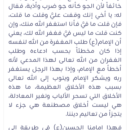
خائفاً لأن الجو كأنه جو ضرب وأذية، فقال
له: يا أخي إنك وقفت عليَّ وقلت ما قلت،
فإن قلت ما فيَّ فأنا استغفر الله منك، وإن
كنت قلت ما ليس فيَّ فغفر الله لك، يعني
أن الإمام(ع) طلب المغفرة من الله لنفسه
إذا كان مخطئاً بحسب ادعاءه وطلب
الغفران من الله تعالى لهذا المدعي لأنه
أخطأ مع الإمام، وإذا بهذا الرجل يستغفر
ربه ويشكر الإمام ويتوب إلى الله تعالى
بسبب هذه الأخلاق العظيمة، ما هذه
الأخلاق التي تسحر الألباب وتغير المعادلة،
هي ليست أخلاق مصطنعة هي جزء لا
يتجزأ من تعاليم ديننا.‏
فهذا إمامنا الحسين(ع) في طريقة إلى