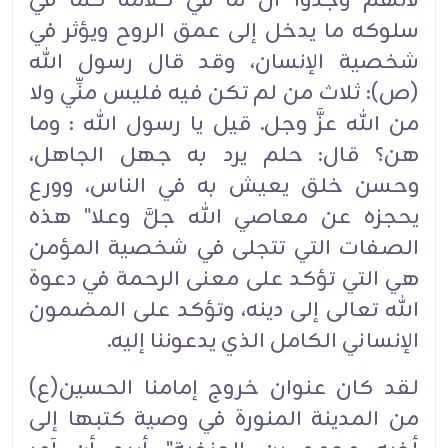
لأنهم وجدوا أن ما في كلامه كما في
سلوكه ما يدخل إلى عمق الروح ويؤثر في
شخصية الإنسان، وقد قال رسول الله
(ص): ثلاث من لم تكن فيه فليس منِّي ولا
من الله عزَّ وجل. قيل يا رسول الله : وما
هن؟ قال: حلم يرد به جهل الجاهل،
وحسن خلق يعيش به في الناس، وورع
يحجزه عن معاصي الله جلَّ وعلا" هذه
الصفات التي تتجلى في شخصية المؤمن
هي التي تؤكد على معنى الرحمة في دعوة
الله تعالى إلى دينه، وتؤكد على المضمون
الإنساني الكامل الذي يدعوننا إليه.‏
لقد كان عنوان خروج إمامنا الحسين(ع)
من المدينة المنورة في وصية كتبها إلى