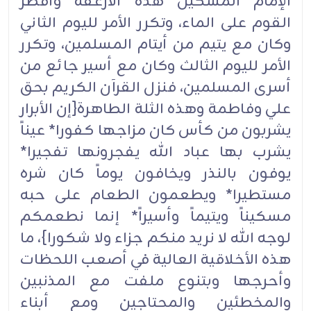
الإمام المسكين هذه الأرغفة وأفطر
القوم على الماء، وتكرر الأمر لليوم الثاني
وكان مع يتيم من أيتام المسلمين، وتكرر
الأمر لليوم الثالث وكان مع أسير جائع من
أسرى المسلمين، فنزل القرآن الكريم بحق
علي وفاطمة وهذه الثلة الطاهرة{إن الأبرار
يشربون من كأس كان مزاجها كفورا* عيناً
يشرب بها عباد الله يفجرونها تفجيرا*
يوفون بالنذر ويخافون يوماً كان شره
مستطيرا* ويطعمون الطعام على حبه
مسكيناً ويتيماً وأسيراً* إنما نطعمكم
لوجه الله لا نريد منكم جزاء ولا شكورا}، ما
هذه الأخلاقية العالية في أصعب اللحظات
وأحرجها وبتنوع ملفت مع المذنبين
والمخطئين والمحتاجين ومع أبناء