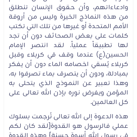
وادعاءاتهم، وأن حقوق الإنسان تنطلق
من هذه النماذج الخيرة وليس من أروقة
الأمم المتحدة أو غيرها من تلك التي تكتب
كلمات على بعض الصحائف دون أن تجد
لها تطبيقاً عملياً. لقد انتصر الإمام
الحسين(ع) عندما وقف في كربلاء وقبل
كربلاء يُسقي اخصامه الماء دون أن يفكر
بمبادلة، ودون أن يتصرف بماء تصرفوا به،
وهذا تعبير عن النموذج الذي يتحلى به
المؤمن ويفرض نوره بإذن الله تعالى على
كل العالمين.‏
هذه الدعوة إلى الله تعالى تُرجمت بسلوك
عملي فالرسول هو القدوة{لقد كان لكم
في رسول الله أسوة حسنة} وهذه القدوة