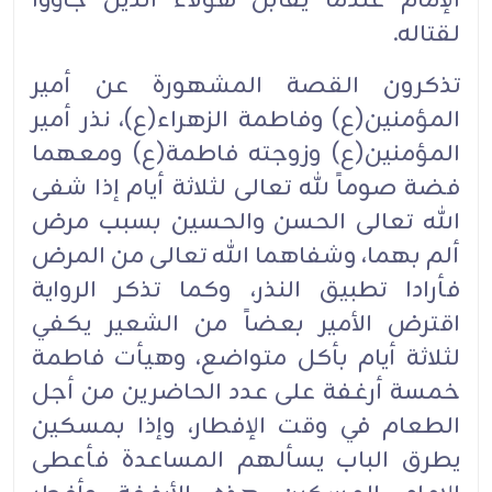
الإمام عندما يقابل هؤلاء الذين جاؤوا
لقتاله.‏
تذكرون القصة المشهورة عن أمير
المؤمنين(ع) وفاطمة الزهراء(ع)، نذر أمير
المؤمنين(ع) وزوجته فاطمة(ع) ومعهما
فضة صوماً لله تعالى لثلاثة أيام إذا شفى
الله تعالى الحسن والحسين بسبب مرض
ألم بهما، وشفاهما الله تعالى من المرض
فأرادا تطبيق النذر، وكما تذكر الرواية
اقترض الأمير بعضاً من الشعير يكفي
لثلاثة أيام بأكل متواضع، وهيأت فاطمة
خمسة أرغفة على عدد الحاضرين من أجل
الطعام في وقت الإفطار، وإذا بمسكين
يطرق الباب يسألهم المساعدة فأعطى