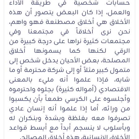
حسابات شخصية في طريقة الأداء
والعمل، إذا كان البعض يتصور أن هذه
الأخلاق هي أخلاق مصطنعة فهو واهم،
نحن نرى أخلاقاً في مجتمعنا وفي
مجتمعات كثيرة نراها على درجة كبيرة من
الرقي لكنها كما يسمونها أخلاق
المصلحة، بعض الأحيان يدخل شخص إلى
متمول كبير مثلاً أو إلى شركة محترمة أو ما
شابه، فإذا علموا أنه مليء بالمعنى
الاقتصادي (أمواله كثيرة) بجلوه واحترموه
وأجلسوه على الكرسي طمعاً بأن يكسبوا
من ورائه، أما إذا علموا أنه إنسان عادي
تصرفوا معه بغلظة وبشدة وبنكران له
وبأسلوب لا ينسجم أبداً مع أبسط قواعد
الأخلاق الإنسانية، هذه أخلاق المصالح.‏