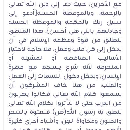
مع الآخرين، حيث دعا إلى دين الله تعالى
بالرحمة، وبالموعظة الحسنة{أدعو إلى
سبيل ربك بالحكمة والموعظة الحسنة
وجادلهم بالتي هي أحسن}، هذا المنطق
ينطلق من قوة وعظمة الإسلام في أن
يدخل إلى كل قلب وعقل، فلا حاجة لاختيار
الأساليب الضاغطة أو المشينة أو
المنحرفة لأنه شرع ينسجم مع فطرة
الإنسان، ويدخل دخول النسمات إلى العقل
والقلب، من هنا خاف المشركون أن
يسمعوا كلام الله تعالى فكانوا يهربون
من الدرب حتى لا يتأثروا بكلام الله تعالى
ينطق به رسول الله(ص) فنعتوه بالسحر
والجنون ومخاواة الجن، وأشياء أخرى كثيرة