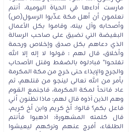
مارست أداءها في الحياة اليومية، أنتم
تعلمون أن أهل مكة عذّبوا الرسول(ص)
وأصحابه وآل بيته، وقاموا بكل الأعمال
البغيضة التي تضيق على صاحب الرسالة
الذي دعاهم بكل صدق وإخلاص ورحمة
وأخلاق، قال لهم : قولوا لا إله إلا الله
تفلحوا" فبادلوه بالضغط وقتل الأصحاب
والجرح والإيذاء حتى خرج من مكة المكرمة
بأمر من الله تعالى لينجو من قتلهم، ثم
عاد فاتحاً لمكة المكرمة، فاجتمع القوم
وهم الذين آذوه قال لهم: ماذا تظنون أني
فاعل بكم؟ قالوا: أخ كريم وابن أخ كريم،
قال كلمته المشهورة: اذهبوا فأنتم
الطلقاء، أفرج عنهم وتركهم ليعيشوا