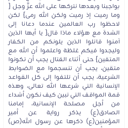
بواجبنا وبعدها نتركها على الله عزَّ وجل {
وما رميت إذ رميت ولكن الله رمى} لكن
لاحظوا رب العالمين عندما دعانا إلى
الشدة مع هؤلاء ماذا قال{ يا أيها الذين
آمنوا قاتلوا الذين يلونكم من الكفار
وليجدوا فيكم غلظة واعلموا أن الله مع
المتقين} حتى أثناء القتال يجب أن تكونوا
متقين، يجب أن تنسجموا مع الضوابط
الشرعية، يجب أن تلتفوا إلى كل القواعد
الإنسانية التي شرعها الله تعالى، وهذه
قمة المواقف التي تبين كيف نكون أشداء
من أجل مصلحة الإنسانية، إمامنا
الصادق(ع) يذكر رواية عن أمير
المؤمنين(ع) ذكرها عن رسول الله(ص)