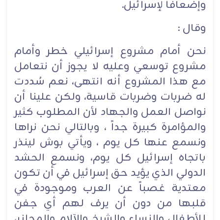
وإضعافاً لإسرائيل.
وقال :
نحن أمام مشروع إسرائيلي خطر وأمام
مشروع توسعي وعليه لا يجوز أن نتعامل
مع هذا المشروع أنه انتهى، نعم سُددت
له ضربات وضربات قاسية، ولكن علينا أن
نواصل العمل والجهاد لأن المطلوب كثير
والمؤامرة كبيرة جداً ، وبالتالي نحن نراها
ونسمع عنها كل يوم ، ويأتي بوش لينذر
باتجاه إسرائيل كل يوم، ونسمع الحشد
الدولي الذي يؤيد حق إسرائيل في أن تكون
معتدية غصباً عن العرب وموجودة في
قلبها من دون أن يرف لهم أي جفن
للأطفال والنساء والشيخ والآلام والمجازر،