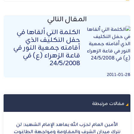
المقال التالي
الكلمة التي ألقاها في
حفل التكليف الذي
أقامته جمعية النور في
قاعة الزهراء (ع) في
24/5/2008
2011-01-28
مقالات مرتبطة
ح
الأمين العام لحزب الله يعاهد الإمام الشهيد: لن
الش
ل
نترك ميدان الشرف والمقـاومة ومواجهة الطاغوت