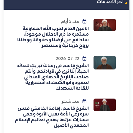
اخر الاضافات
منذ 5 أيام
الأمين العام لحزب الله: المقاومة
مستمرة ما دام الاحتلال موجوداً،
سندافع عن أرضنا وحقوقنا ووطننا
بروح كربلائية وسننتصر
2026-07-22
الشيخ قاسم في رسالة تبريك للقائد
الحية: إنَّنا نرى في قيادتكم وأنتم
صاحب التاريخ الجهادي الميداني
لعقود وأبو الشهداء استمراريةً
للقادة الشهداء
منذ شهر
الشيخ قاسم: إمامنا الخامنئي قدس
سره رعى الأمة بعين الأبوة وحمى
مسارات عزتها بهدي تعاليم الإسلام
المحمدي الأصيل