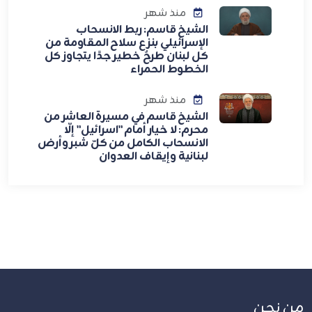
منذ شهر
الشيخ قاسم: ربط الانسحاب
الإسرائيلي بنزع سلاح المقاومة من
كل لبنان طرحٌ خطير جدًا يتجاوز كل
الخطوط الحمراء
منذ شهر
الشيخ قاسم في مسيرة العاشر من
محرم: لا خيار أمام "اسرائيل" إلّا
الانسحاب الكامل من كلّ شبر وأرض
لبنانية وإيقاف العدوان
من نحن