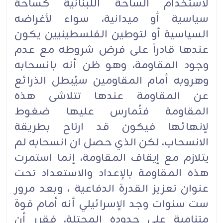
لاستخدام الساحة اللبنانية كساحة
سياسية أو ميدانية، سواء لأغراضه
السياسية أو لتوطين الفلسطينيين يكون
عندها قادراً على فرض شروطه مع عدم
وجود المقاومة، وهو ظن أنه بانسحابه
وهروبه أمام المقاومين سيُبطل الذرائع
عن المقاومة عندها تتلاشى هذه
المقاومة فتُمارس عليها ضغوط
لإنهائها فيكون قد ارتاح بطريقة
الانسحاب، لكن الذي حصل ان انسحابه لم
يتلازم مع إيقاف المقاومة، إنما استمرت
هذه المقاومة بالإعداد والاستعداد تحت
عنوان تعزيز القدرة الدفاعية ، وبعد مرور
ست سنوات وجد الإسرائيلي أنه أمام قوة
متنامية على حدوده المحتلة، فقرر أن