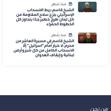
منذ شهر
الشيخ قاسم: ربط الانسحاب
الإسرائيلي بنزع سلاح المقاومة من
كل لبنان طرحٌ خطير جدًا يتجاوز كل
الخطوط الحمراء
منذ شهر
الشيخ قاسم في مسيرة العاشر من
محرم: لا خيار أمام "اسرائيل" إلّا
الانسحاب الكامل من كلّ شبر وأرض
لبنانية وإيقاف العدوان
من نحن