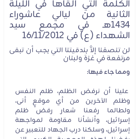
الكلمة التي ألقاها في الليلة
الثانية من ليالي عاشوراء
1434هـ في مجمع سيد
الشهداء (ع) في 16/11/2012
لن تنصفنا إلاَّ بندقيتنا التي يجب أن تبقى
مرتفعة في غزة ولبنان
ومما جاء فيها:
علينا أن نرفض الظلم، ظلم النفس
وظلم الآخرين من أي موقعٍ أتى،
ولطالما رفعنا شعار رفض ظلم
إسرائيل، وأنشأنا مقاومة لمواجهة
إسرائيل، وسلكنا درب الجهاد للتعبير عن