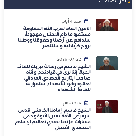
اخر الاضافات
منذ 4 أيام
الأمين العام لحزب الله: المقاومة
مستمرة ما دام الاحتلال موجوداً،
سندافع عن أرضنا وحقوقنا ووطننا
بروح كربلائية وسننتصر
2026-07-22
الشيخ قاسم في رسالة تبريك للقائد
الحية: إنَّنا نرى في قيادتكم وأنتم
صاحب التاريخ الجهادي الميداني
لعقود وأبو الشهداء استمراريةً
للقادة الشهداء
منذ شهر
الشيخ قاسم: إمامنا الخامنئي قدس
سره رعى الأمة بعين الأبوة وحمى
مسارات عزتها بهدي تعاليم الإسلام
المحمدي الأصيل