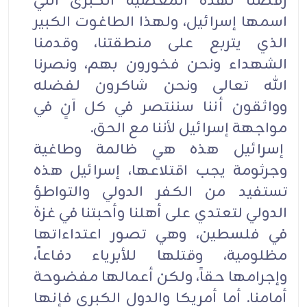
رفضنا لهذه المعصية الكبرى التي
اسمها إسرائيل، ولهذا الطاغوت الكبير
الذي يتربع على منطقتنا، وقدمنا
الشهداء ونحن فخورون بهم، ونصرنا
الله تعالى ونحن شاكرون لفضله
وواثقون أننا سننتصر في كل آنٍ في
مواجهة إسرائيل لأننا مع الحق.
إسرائيل هذه هي ظالمة وطاغية
وجرثومة يجب اقتلاعها، إسرائيل هذه
تستفيد من الكفر الدولي والتواطؤ
الدولي لتعتدي على أهلنا وأحبتنا في غزة
في فلسطين، وهي تصور اعتداءاتها
مظلومية، وقتلها للأبرياء دفاعاً،
وإجرامها حقاً، ولكن أعمالها مفضوحة
أمامنا. أما أمريكا والدول الكبرى فإنها