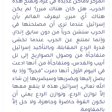
المركز لأماكن عديدة في غزة، وتفتح هذه
الحرب، هل كان هناك مبرر؟ لم يكن
هناك أي مبرر، ليعرف العالم بأن
إسرائيل عندما ترى أن مصلحتها في
الحرب ستشن حرباً من دون سابق إنذار،
وإنما تمتنع عن الحرب عندما تخشى
قدرة الردع المقابلة، وبالتأكيد إسرائيل
متفاجأة من وصول الصواريخ إلى تل
أبيب والقدس، ومتفاجأة من أنها ادعت
في اليوم الأول أنها دمرت "فجر5" وإذ به
يصل إليها ويضربها وسيضربها إن شاء
الله تعالى. إسرائيل هذه لا ينفع معها
إلاَّ توازن الردع، وتوازن الردع يعني أن
تكون القوة حاضرة وجاهزة، ولا حل إلاَّ
بالمقاومة.