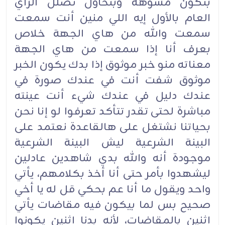
بتكون مشوهة وبتحاول تضلل الرأي
العام بالأول إيه اللي منين أنت سمعت
سمعت والله من هاي الجهة خلاص
بعرف أنا إذا سمعت من هاي الجهة
معناته منو خبر موثوق إذا بدك يكون الخبر
موثوق شفت أنت في عندك صورة في
عندك دليل في عندك شيء أنت عينته
مباشرة لحتى تقدر تتأكد تعرفوا لو إنا نحن
بحياتنا نشتغل على هالقاعدة نعتمد على
البينة الشرعية ليش البينة الشرعية
موجودة أنه والله بدي شاهدين عادلين
ليشهدوا بأمر حتى أنا أخذ بكلامهم، يأتي
واحد ويقول ما أنا عم بحكي قل له يا أخي
صحيح بس لما بيكون فيه مقاضات يأتي
اثنين بالمقاضات، لأنه بدنا اثنين يكونوا