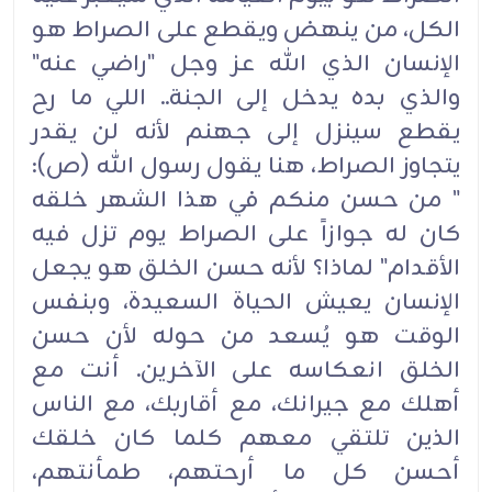
الكل، من ينهض ويقطع على الصراط هو
الإنسان الذي الله عز وجل "راضي عنه"
والذي بده يدخل إلى الجنة.. اللي ما رح
يقطع سينزل إلى جهنم لأنه لن يقدر
يتجاوز الصراط، هنا يقول رسول الله (ص):
" من حسن منكم في هذا الشهر خلقه
كان له جوازاً على الصراط يوم تزل فيه
الأقدام" لماذا؟ لأنه حسن الخلق هو يجعل
الإنسان يعيش الحياة السعيدة، وبنفس
الوقت هو يُسعد من حوله لأن حسن
الخلق انعكاسه على الآخرين. أنت مع
أهلك مع جيرانك، مع أقاربك، مع الناس
الذين تلتقي معهم كلما كان خلقك
أحسن كل ما أرحتهم، طمأنتهم،