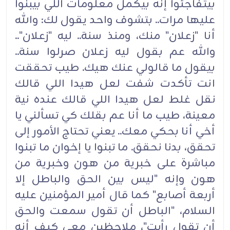
بيتفاجئوا إنه بيكمل معلومات اللي بيبنوا
عليها مرات.. بتشوف واحد يقول لك: والله
أنا "زعلان" منك، ومنذ سنة.. ليه "زعلان"..
والله عم بقول ليه زعلان صرلوا سنة..
بيقول ما قالولي عنك هيك. طيب تحققت
انت تأكدت شفت لعل هيدا اللي قالك
نقل غلط لعل هيدا اللي قالك عنده نية
معينة، طيب ما أنا عم بقلك كي تسألني يا
أخي أنا بحكي معك.. يعني تحتاج الأمور إلى
تحقق، بدنا نحقق. ما تبنوا يا إخوان ما تبنوا
مباشرة على خبرية من هون وخبرية من
هون وإنه "ليس بين الحق والباطل إلا
أربعة أصابع" كما قال أمير المؤمنين عليه
السلام، "الباطل أن تقول سمعت والحق
أن تقول رأيت"، ملاحظين معي كيف أنه