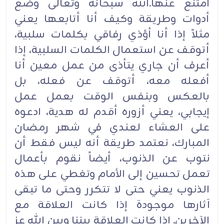
امتنع عنها.الله سبحانه وتعالى وضع
أدوات وطريقة وكيف أنا أتابعها يعني
مثلاً إذا أنا أؤذي رفاقي بكلمات سلبية،
أتوقف عن استعمال الكلمات السلبية، إذا
أعرف أن جاري يتأذى من عمل معين أنا
أفعله معه، أتوقف عن فعله، بل
بالعكس وبنفس الوقت بعمل عمل
إيجابي، يعني أزوره أقدم له هدية، ادعوه
على العشاء لعندي في شهر رمضان
المبارك، نعتمد طريقة أنه ليس فقط أن
نتوب عن الذنوب، أيضاً نقوم بأعمال
تعمل تحسين إلى الأمام وتغطي على هذه
الذنوب يعني حتى لا تتكرر وحتى ما تبقى
آثارها موجودة إذا كانت العلاقة مع
الآخرين. إذا كانت العلاقة بيننا وبين الله عز