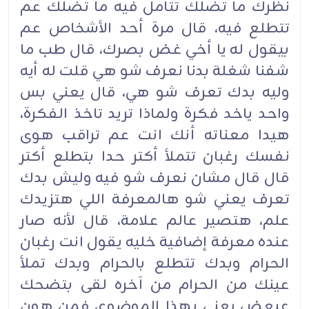
نظرك ما تضلك تتأمل فيه ما تضلك عم
تتطلع فيه، قال مرة أحد الأشخاص عم
بيقول له يا أخي غض بصرك، قال طب ما
شفنا شغلة بدنا نعرف شو هي قلت له أيه
وليه بدك تعرف شو هي، قال يعني بس
واحد ياخد فكرة ولماذا تريد تاخذ الفكرة،
هيدا معناته أنك انت عم تراقب هوى
نفسك رغبان تتملأ أكتر حدا بتطلع أكتر
قال قال مشان نعرف شو فيه وليش بدك
تعرف يعني شو هالمعرفة اللي هتزيدك
علم، هتصير عالم علامة، قال لأنه صار
عنده معرفة إضافية خليه يقول انت رغبان
الحرام وبدك تتطلع بالحرام وبدك تملأ
عينك من الحرام من آخره لقى بتضحك
عبعض يعني بهذا الموضوع، فمن هون