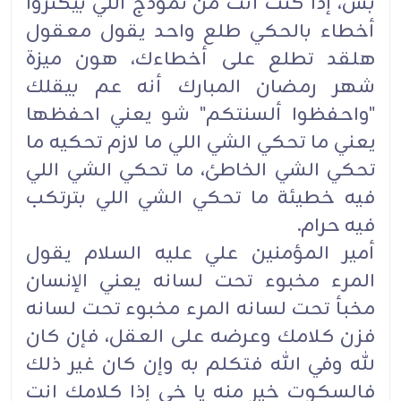
بس، إذا كنت أنت من نموذج اللي بيكتروا
أخطاء بالحكي طلع واحد يقول معقول
هلقد تطلع على أخطاءك، هون ميزة
شهر رمضان المبارك أنه عم بيقلك
"واحفظوا ألسنتكم" شو يعني احفظها
يعني ما تحكي الشي اللي ما لازم تحكيه ما
تحكي الشي الخاطئ، ما تحكي الشي اللي
فيه خطيئة ما تحكي الشي اللي بترتكب
فيه حرام.
أمير المؤمنين علي عليه السلام يقول
المرء مخبوء تحت لسانه يعني الإنسان
مخبأ تحت لسانه المرء مخبوء تحت لسانه
فزن كلامك وعرضه على العقل، فإن كان
لله وفي الله فتكلم به وإن كان غير ذلك
فالسكوت خير منه يا خي إذا كلامك انت