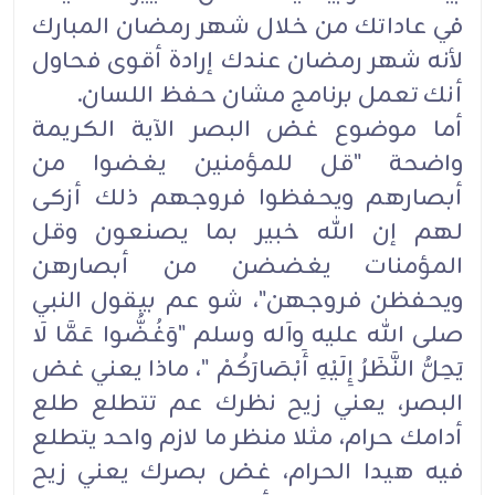
في عاداتك من خلال شهر رمضان المبارك
لأنه شهر رمضان عندك إرادة أقوى فحاول
أنك تعمل برنامج مشان حفظ اللسان.
أما موضوع غض البصر الآية الكريمة
واضحة "قل للمؤمنين يغضوا من
أبصارهم ويحفظوا فروجهم ذلك أزكى
لهم إن الله خبير بما يصنعون وقل
المؤمنات يغضضن من أبصارهن
ويحفظن فروجهن"، شو عم بيقول النبي
صلى الله عليه وآله وسلم "وَغُضُّوا عَمَّا لَا
يَحِلُّ النَّظَرُ إِلَيْهِ أَبْصَارَكُمْ "، ماذا يعني غض
البصر، يعني زيح نظرك عم تتطلع طلع
أدامك حرام، مثلا منظر ما لازم واحد يتطلع
فيه هيدا الحرام، غض بصرك يعني زيح