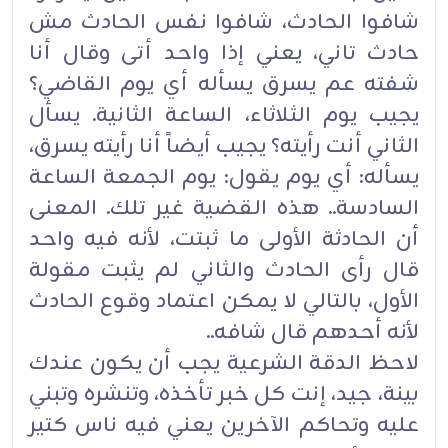
شافوا الحادث، شافوا نفس الحادث مش
حادث تاني، يعني إذا واحد أتى وقال أنا
شفته عم يسرق يسأله أي يوم القاضي؟
يجيب يوم الثلاثاء، الساعة الثانية. يسأل
الثاني أنت رأيته؟ يجيب أيضاً أنا رأيته يسرق،
يسأله: أي يوم يقول: يوم الجمعة الساعة
السادسة.. هذه القضية غير تلك. المعنى
أن الحادثة الأولى ما ثبتت، لأنه فيه واحد
قال رأى الحادث والثاني لم يثبت مقولة
الأول، بالتالي لا يمكن اعتماد وقوع الحادث
لأنه أحدهم قال شافه..
لاحظ الدقة الشرعية يجب أن يكون عندك
بينة، جيد، إنت كل خبر تأخذه، وتنشره وتبني
عليه وتحاكم الآخرين يعني فيه ناس كتير