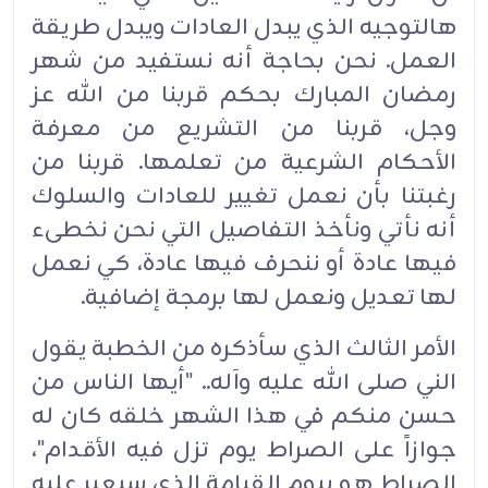
هالتوجيه الذي يبدل العادات ويبدل طريقة
العمل. نحن بحاجة أنه نستفيد من شهر
رمضان المبارك بحكم قربنا من الله عز
وجل، قربنا من التشريع من معرفة
الأحكام الشرعية من تعلمها. قربنا من
رغبتنا بأن نعمل تغيير للعادات والسلوك
أنه نأتي ونأخذ التفاصيل التي نحن نخطىء
فيها عادة أو ننحرف فيها عادة، كي نعمل
لها تعديل ونعمل لها برمجة إضافية.
الأمر الثالث الذي سأذكره من الخطبة يقول
الني صلى الله عليه وآله.. "أيها الناس من
حسن منكم في هذا الشهر خلقه كان له
جوازاً على الصراط يوم تزل فيه الأقدام"،
الصراط هو بيوم القيامة الذي سيعبر عليه