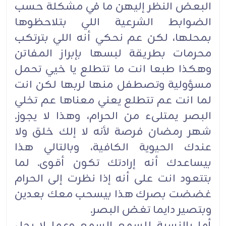
البعض النظر إليهن ما في مشكلة حسب
الضوابط الشرعية اللي بتلاحظوها
بمحلها، لكن عم نحكي أنه اللي بترتكب
محرمات بطريقة لبسها بإبراز المفاتن
وهكذا طبعا انت ما تتطلع يا خيي تحمل
مسؤولية وتصطفل منها لربها لكن انت
لما انت عم تتطلع يعني معناها عم تخلي
البصر يمتلىء من الحرام، وهذا لا يجوز.
شهر رمضان فرصة لأنه لا إلك خلق ولا
عندك الحيوية الكافية، وبالتالي هذا
بيساعدك أنه إرادتك تكون أقوى. لما
بتتعود انت على أنه إذا نظرت إلى الحرام
غضضت بصرك هذا بيسحب معك بعدين
وبتصير دايما تغض البصر.
أما بالنسبة للسمع السمع وعما لا يحل