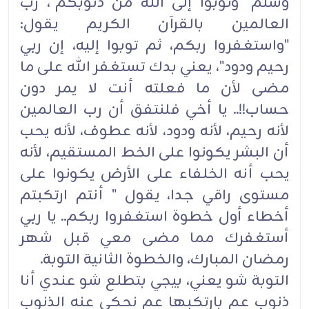
وسلم "وتوبوا إلى الله من ذنوبكم"، رب
العالمين بالقرآن الكريم يقول:
"واستغفروا ربكم، ثم توبوا إليه، إن ربي
رحيم ودود"، يعني بدك تستغفر الله على ما
مضى لأن ما فعلته أنت لا يمر دون
حساب!!.. يا أخي فلنتفق أن رب العالمين
لأنه رحيم، لأنه ودود، لأنه عطوف، لأنه يحب
أن البشر يكونوا على الخط المستقيم، لأنه
يحب أنه الخلفاء على الأرض يكونوا على
مستوى راقي جدا، يقول " أنتم ارتكبتم
أخطاء أول خطوة استغفروا ربكم.. يا ربي
أستغفرك مما مضى معي قبل شهر
رمضان المبارك، والخطوة الثانية التوبة.
التوبة شو يعني، بيجي بتطلع شو عندي أنا
ذنوب عم بارتكبها عم نحكي عنه الذنوب