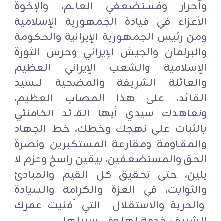
وأحرار ‏ومُستضعفي العالم، والإخوة
الأعزاء في قيادة الجمهورية الإسلامية
ومن رئيس الجمهورية الإيرانية والحكومة
والبرلمان ‏والجيش الإيراني وحرس الثورة
الإسلامية والشعب الإيراني العظيم
والعائلة الشريفة والمضحية للسيد
القائد، على هذا ‏المصاب العظيم،
ونعاهدك سيدي أيها القائد الخامنئي
بالثبات على نهجك وخطك، خط الجهِاد
والمقـاومة ومقارعة المستكبرين ‏ونصرة
الحق والمستضعفين، بيقين راسخ وعزم لا
يلين، حتى تحقيق كل القيم والمبادئ
والثوابت، في العزة والكرامة ‏والسيادة
والحرية والاستقلال التي أفنيت عمرك
الشريف خدمة لها وفي سبيلها.