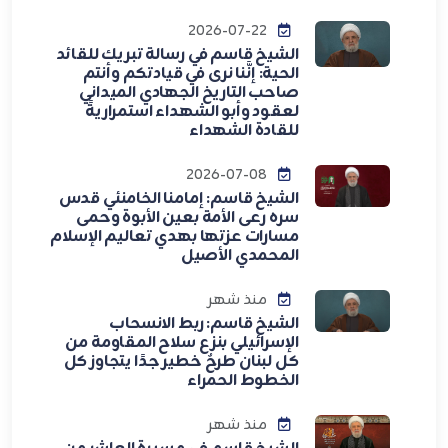
2026-07-22
الشيخ قاسم في رسالة تبريك للقائد
الحية: إنَّنا نرى في قيادتكم وأنتم
صاحب التاريخ الجهادي الميداني
لعقود وأبو الشهداء استمراريةً
للقادة الشهداء
2026-07-08
الشيخ قاسم: إمامنا الخامنئي قدس
سره رعى الأمة بعين الأبوة وحمى
مسارات عزتها بهدي تعاليم الإسلام
المحمدي الأصيل
منذ شهر
الشيخ قاسم: ربط الانسحاب
الإسرائيلي بنزع سلاح المقاومة من
كل لبنان طرحٌ خطير جدًا يتجاوز كل
الخطوط الحمراء
منذ شهر