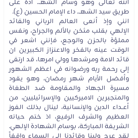
الله تعالى وهو وسام الشهـ.. ادة على
طريق سيد الشهـ.. داء الإمام الحسين (ع).‏
انني وإذ أنعى العالم الرباني والقائد
الإلهي بقلب مثخن بالألم والجراح، ونفس
مملؤة بالحزن والوجع، فإنني اشعر في
الوقت ‏عينه بالفخر والاعتزاز الكبيرين ان
قائد الامة ومرشدها وولي امرها، قد ارتقى
إلى رحمة ربه ورضوانه في اعظم الشهور
‏وأفضل الأيام شهر رمضان، وهو يقود
مسيرة الجهاد والمقاومة ضد الطغاة
والمتجبرين الاميركيين والإسرائيليين، من
أعـداء ‏الدين والإنسانية، لينال بذلك الفوز
العظيم والشرف الرفيع، اذ ختم حياته
الشريفة المباركة، بوسام الشهادة الإلهي.‏
لقد عرج ولينا وقائدنا إلى السماء واقفاً