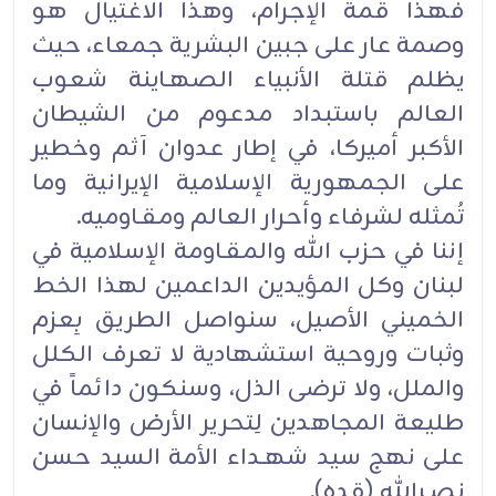
فهذا قمة الإجرام، وهذا الاغتيال هو
وصمة عار على جبين البشرية جمعاء، ‏حيث
يظلم قتلة الأنبياء الصهـاينة شعوب
العالم باستبداد مدعوم من الشيطان
الأكبر أميركا، في إطار عدوان آثم وخطير
على ‏الجمهورية الإسلامية الإيرانية وما
تُمثله لشرفاء وأحرار العالم ومقـاوميه.‏
إننا في حزب الله والمقـاومة الإسلامية في
لبنان وكل المؤيدين الداعمين لهذا الخط
الخميني الأصيل، سنواصل الطريق بِعزم
‏وثبات وروحية استشهادية لا تعرف الكلل
والملل، ولا ترضى الذل، وسنكون دائماً في
طليعة المجاهدين لِتحرير الأرض ‏والإنسان
على نهج سيد شهـداء الأمة السيد حسن
نصـرالله (قده).‏