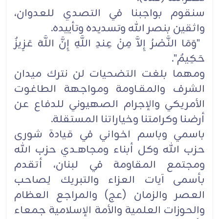
سنقوم بواجبنا في التصدي للعدوان،
واثقين بنصر الله وتسديده وتأييده.
‎ ‌‏"وَمَا النَّصْرُ إِلاَّ مِنْ عِندِ اللَّهِ إِنَّ اللَّهَ عَزِيزٌ
حَكِيمٌ".‏
ومهما بلغت التضحيات لن نترك ميدان
الشرف والمقـاومة ومواجهة الطاغوت
الأمريكي والإجرام الصهيوني للدفاع عن
‏أرضنا وكرامتنا وخياراتنا المستقلة.‏
باسمي وباسم اخواني في قيادة شورى
حزب الله وكل أبناء ومجاهـدي حزب الله
ومجتمع المقاومة في لبنان، أتقدم
بأسمى آيات ‏العزاء والتبريك لِصاحب
العصر والزمان (عج) والمراجع العظام
والحوزات العلمية والأمة الإسلامية جمعاء