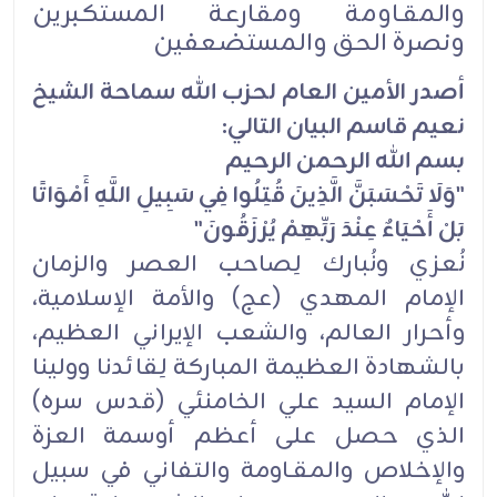
والمقـاومة ومقارعة المستكبرين
‏ونصرة الحق والمستضعفين
أصدر الأمين العام لحزب الله سماحة الشيخ
نعيم قاسم البيان التالي:
بسم الله الرحمن الرحيم
‏"وَلَا تَحْسَبَنَّ الَّذِينَ قُتِلُوا فِي سَبِيلِ اللَّهِ أَمْوَاتًا
بَلْ أَحْيَاءٌ عِنْدَ رَبِّهِمْ يُرْزَقُونَ"‏
نُعزي ونُبارك لِصاحب العصر والزمان
الإمام المهدي (عج) والأمة الإسلامية،
وأحرار العالم، والشعب الإيراني العظيم،
‏بالشهادة العظيمة المباركة لِقائدنا وولينا
الإمام السيد علي الخامنئي (قدس سره)
الذي حصل على أعظم أوسمة العزة
‏والإخلاص والمقـاومة والتفاني في سبيل