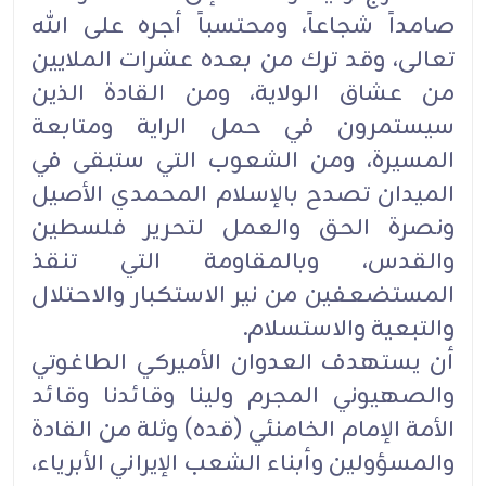
صامداً شجاعاً، ومحتسباً أجره على الله
تعالى، وقد ترك من بعده عشرات الملايين
من ‏عشاق الولاية، ومن القادة الذين
سيستمرون في حمل الراية ومتابعة
المسيرة، ومن الشعوب التي ستبقى في
الميدان تصدح ‏بالإسلام المحمدي الأصيل
ونصرة الحق والعمل لتحرير فلسطين
والقدس، وبالمقاومة التي تنقذ
المستضعفين من نير ‏الاستكبار والاحتلال
والتبعية والاستسلام.‏
أن يستهدف العدوان الأميركي الطاغوتي
والصهيوني المجرم ولينا وقائدنا وقائد
الأمة الإمام الخامنئي (قده) وثلة من القادة
‏والمسؤولين وأبناء الشعب الإيراني الأبرياء،