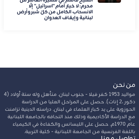
الشيخ قاسم في مسيرة العاشر من
محرم: لا خيار أمام "اسرائيل" إلّا
الانسحاب الكامل من كلّ شبر وأرض
لبنانية وإيقاف العدوان
من نحن
مواليد 1953 كفر فيلا - جنوب لبنان. متأهل وله ستة أولاد (4
ذكور ،2 إناث). حصل على المراحل العليا من الدراسة
الحوزوية على يد كبار العلماء في لبنان. دراسته الدينية تزامنت
مع الدراسة الأكاديمية وذلك منذ التحاقه بالجامعة اللبنانية
عام 1970م. حصل على الليسانس والكفاءة في الكيمياء
باللغة الفرنسية من الجامعة اللبنانية - كلية التربية.
تواصل معنا