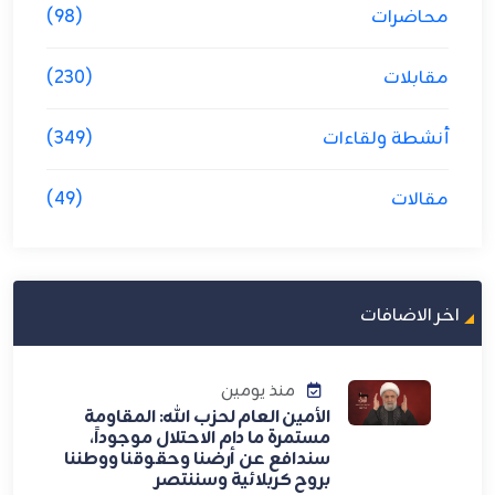
محاضرات
(98)
مقابلات
(230)
أنشطة ولقاءات
(349)
مقالات
(49)
اخر الاضافات
منذ يومين
الأمين العام لحزب الله: المقاومة
مستمرة ما دام الاحتلال موجوداً،
سندافع عن أرضنا وحقوقنا ووطننا
بروح كربلائية وسننتصر