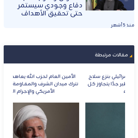
دفاع وجودي سيستمر
حتى تحقيق الأهداف
منذ 5 أشهر
مقالات مرتبطة
ح
الأمين العام لحزب الله يعاهد الإمام الشهيد: لن
الش
ل
نترك ميدان الشرف والمقـاومة ومواجهة الطاغوت
الأمريكي والإجرام الصهيوني