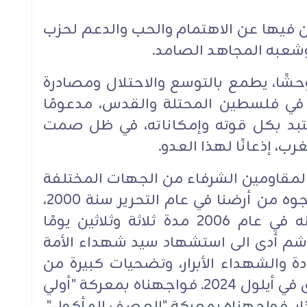
ن فيها عن الاهتمام والحب والدعم لحزب
 وشعبه المجاهد الصامد.
 متوحشًا، يطمع بالتوسع والاحتلال ومصادرة
في فلسطين المحتلة والقدس، مدعومًا
ستبد بكل قوته وإمكاناته، في ظل صمت
، إذعانًا لهذا العدو.
 المقاومين الشرفاء من الجهات المختلفة
واجهوا العدو الإسرائيلي حتى أخرجوه من أرضنا في عام التحرير سنة 2000،
فلم يتحمل الخسارة، فكرر عدوانه في عام 2006 مدة ثلاثة وثلاثين يومًا
اشم أدى الى استشهاد سيد شهداء الأمة
 والشهداء الأبرار، وتضحيات كبيرة من
المجاهدين والناس والبيوت والقرى في أيلول 2024. فواجهناه بمعركة "أولي
س". ثم كرر اليوم، ابتداءً من 2 آذار، فواجهناه بمعركة "العصف المأكول"،