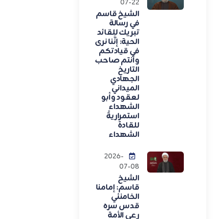
07-22
الشيخ قاسم
في رسالة
تبريك للقائد
الحية: إنَّنا نرى
في قيادتكم
وأنتم صاحب
التاريخ
الجهادي
الميداني
لعقود وأبو
الشهداء
استمراريةً
للقادة
الشهداء
2026-
07-08
الشيخ
قاسم: إمامنا
الخامنئي
قدس سره
رعى الأمة