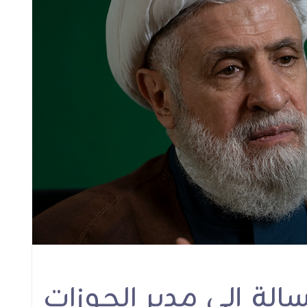
قونة
الشيخ قاسم في ذكرى
الشيخ قاسم في رسال
رحيل الإمام الخميني(قده):
تبريك للقائد الحية: إنَّنا
لا نقبل بأي ربط بين وجود
في قيادتكم وأنتم ص
المقاومة وبين وقف
التاريخ الجهادي الميد
العدوان وانسحاب إسرائيل
لعقود وأبو الشهدا
استمراريةً للقادة الشه
أنشطة ولقاءات
أنشطة ولقاءات
لة إلى مدير الحوزات