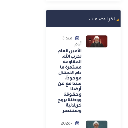
اخر الاضافات
منذ 3
أيام
الأمين العام
لحزب الله:
المقاومة
مستمرة ما
دام الاحتلال
موجوداً،
سندافع عن
أرضنا
وحقوقنا
ووطننا بروح
كربلائية
وسننتصر
2026-