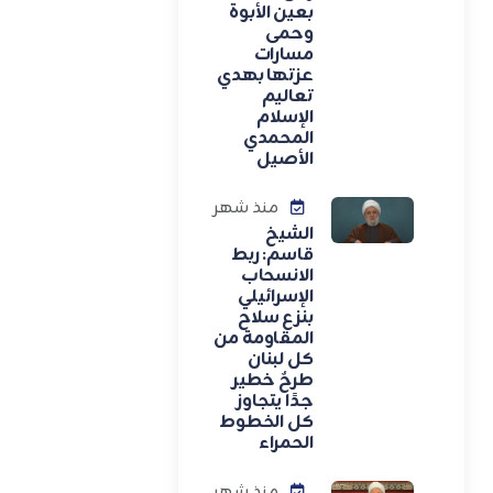
بعين الأبوة
وحمى
مسارات
عزتها بهدي
تعاليم
الإسلام
المحمدي
الأصيل
منذ شهر
الشيخ
قاسم: ربط
الانسحاب
الإسرائيلي
بنزع سلاح
المقاومة من
كل لبنان
طرحٌ خطير
جدًا يتجاوز
كل الخطوط
الحمراء
منذ شهر