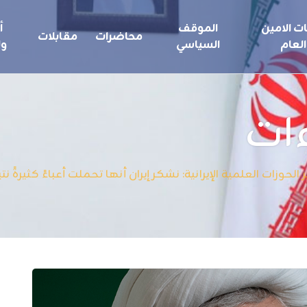
ت الامين
الموقف
أ
محاضرات
مقابلات
العام
السياسي
ول
ات
لحوزات العلمية الإيرانية: نشكر إيران أنها تحملت أعباءً كثيرةً