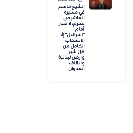
الشيخ قاسم
في مسيرة
العاشر من
محرم: لا خيار
أمام
"اسرائيل" إلّا
الانسحاب
الكامل من
كلّ شبر
وأرض لبنانية
وإيقاف
العدوان