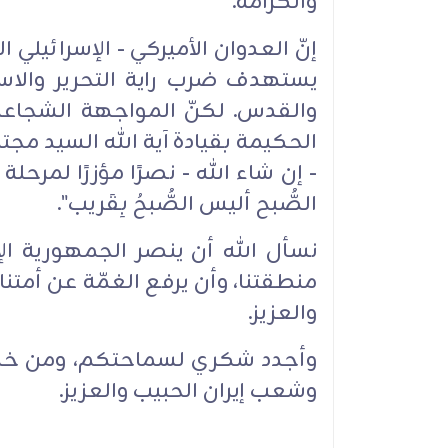
والكرامة.
إنّ العدوان الأميركي - الإسرائيلي 
يستهدف ضرب راية التحرير وال
والقدس. لكنّ المواجهة الشجاعة 
الحكيمة بقيادة آية الله السيد مجت
- إن شاء الله - نصرًا مؤزرًا لمرحلة
الصُّبح أليس الصُّبحُ بِقَريب".
نسأل الله أن ينصر الجمهورية الإ
منطقتنا، وأن يرفع الغمّة عن أم
والعزيز.
وأجدد شكري لسماحتكم، ومن خلال
وشعب إيران الحبيب والعزيز.