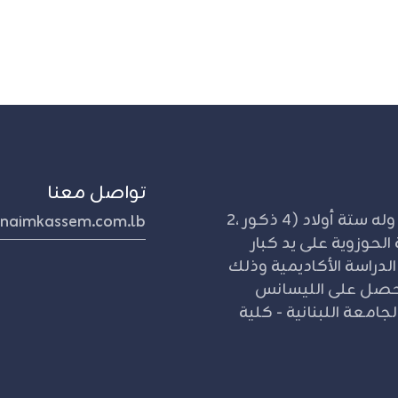
تواصل معنا
مواليد 1953 كفر فيلا - جنوب لبنان. متأهل وله ستة أولاد (4 ذكور ،2
naimkassem.com.lb
الحوزوية على يد كبار
 الدراسة الأكاديمية وذلك
قه بالجامعة اللبنانية عام 1970م. حصل على الليسانس
جامعة اللبنانية - كلية