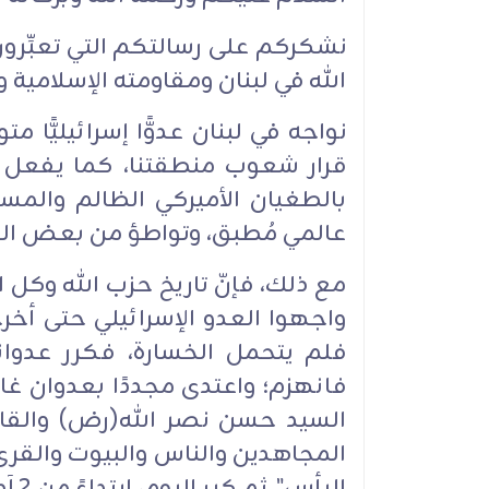
نشكركم على رسالتكم التي تعبِّرو
الله في لبنان ومقاومته الإسلامية
نواجه في لبنان عدوًّا إسرائيليًّا
قرار شعوب منطقتنا، كما يفعل 
بالطغيان الأميركي الظالم والم
عالمي مُطبق، وتواطؤ من بعض الغرب
مع ذلك، فإنّ تاريخ حزب الله وكل
فانهزم؛ واعتدى مجددًا بعدوان غ
السيد حسن نصر الله(رض) والقادة
البأ