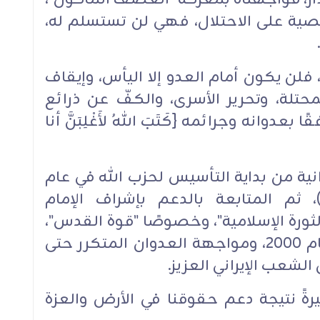
صية على الاحتلال، فهي لن تستسلم له،
فلن يكون أمام العدو إلا اليأس، وإيقاف
حتلة، وتحرير الأسرى، والكفّ عن ذرائع
بعدوانه وجرائمه {كَتَبَ اللهُ لأَغْلِبَنَّ أنا
انية من بداية التأسيس لحزب الله في عام
ده)، ثم المتابعة بالدعم بإشراف الإمام
ثورة الإسلامية"، وخصوصًا "قوة القدس"،
قد مكننا من تحرير جنوب لبنان عام 2000، ومواجهة العدوان المتكرر حتى
الشعب الإيراني العزيز.
يرةً نتيجة دعم حقوقنا في الأرض والعزة