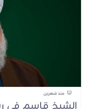
الشيخ قاسم: إيران أي
العزة والشرف
أنشطة ولقاءات
منذ شهرين
الشيخ قاسم في رسا