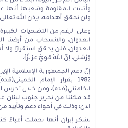
وأثبتت المقاومة وشعبها أنها ع
ولن تحقق أهدافه، بإذن الله تعالى.
وعلى الرغم من التضحيات الكبيرة، 
العدوان، والانسحاب من أرضنا الم
العدوان، فلن يحقق استقرارًا ولا أفقًا 
وَرُسُلي، إنّ اللهَ قويٌّ عزيزٌ}.
إنّ دعم الجمهورية الإسلامية الإير
1982 بقرار الإمام الخميني(ق
الخامنئي(قده)، ومن خلال "حرس ال
الآن؛ وذلك في أجواء دعم وتأييد من 
نشكر إيران أنها تحملت أعباءً كث