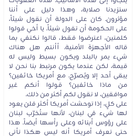
يلجأوا إلى هذه الأساليب. هذه العقوبات
ستزيدنا صلابة، وهذا دليل على أننا
مؤثرون. كان على الدولة أن تقول شيئاً،
على الحكومة أن تقول شيئاً. يا أخي قولوا
كلمتين، اعترضوا فقط، قالوا نكتفي بما
قاله الأجهزة الأمنية. أأنتم هل هناك
شيء يمر بالبلد ويكون بسيط وليس له
قيمة، لكن عندما يكون مرتبط بنا نحن لا
يبقى أحد إلا ويُصرّح. مع أمريكا خائفين؟
من ماذا خائفين؟ قولوا أنكم غير
موافقين، لا نقول لكم أكثر من ذلك.
على كلٍ، إذا توحشت أمريكا أكثر فلن يعود
لها شيء في لبنان، لأنها ستُخرّب لبنان
على رؤوس أبنائه وعلى رأسها أيضاً. هذا
حتى تعرف أمريكا أنه ليس هكذا تأتي