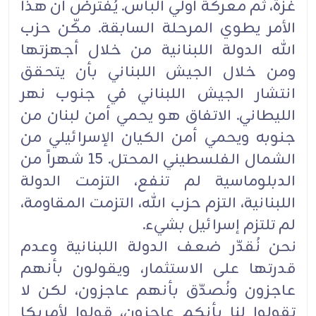
غزة، ثم معركة أولي البأس. يُفترض أن هذا
الأمر يطوي المرحلة السابقة. مكّن حزب
الله الدولة اللبنانية من خلال أجهزتها
ومن خلال الجيش اللبناني بأن يتحقق
انتشار الجيش اللبناني في جنوب نهر
الليطاني. الاتفاق هو يحمي أمن لبنان من
جنوبه ويحمي أمن الكيان الإسرائيلي من
الشمال الفلسطيني المحتل. 15 شهراً من
الدبلوماسية لم تنفع، التزمت الدولة
اللبنانية، التزم حزب الله، التزمت المقاومة،
لم تلتزم إسرائيل بشيء.
نحن نُقدّر ضعف الدولة اللبنانية وعدم
قدرتها على الاستثمار، ويقولون بأنهم
عاجزون ونُصدّق بأنهم عاجزون، لكن لا
تقولوا لنا بأنكم عاجزون، قولوا لأمريكا