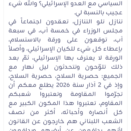
السياسي مع العدو الإسرائيلي؟ والله شيء
عجيب بالنسبة لي.
تنازل تلو التنازل، تعقدون اجتماعاً في
مجلس الوزراء في خمسة آب، في سبعة
آب، توقعون على ورقة بالاستسلام،
بإعطاء كل شيء للكيان الإسرائيلي، وأصلاً
الورقة لا يعترف بها الإسرائيلي، ثمّ بعد
ذلك تلوّحون وتتحدثون ليل نهار مع
الجميع: حصرية السلاح، حصرية السلاح،
وإذ في 2 آذار سنة ٢٠٢٦ يطلع معكم أن
تجرّموا المقاومة وتعتبروا شعبكم
المقاوم، تعتبروا هذا المكون الكبير مع
كل أنصاره وأحبائه، أكثر من نصف
الشعب اللبناني هم خارجون عن القانون
لأنهم يدافعون عن أرضهم ويدافعون