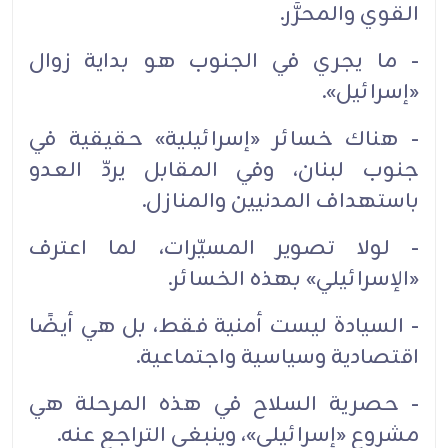
القوي والمحرَّر.
- ما يجري في الجنوب هو بداية زوال
«إسرائيل».
- هناك خسائر «إسرائيلية» حقيقية في
جنوب لبنان، وفي المقابل يردّ العدو
باستهداف المدنيين والمنازل.
- لولا تصوير المسيّرات، لما اعترف
«الإسرائيلي» بهذه الخسائر.
- السيادة ليست أمنية فقط، بل هي أيضًا
اقتصادية وسياسية واجتماعية.
- حصرية السلاح في هذه المرحلة هي
مشروع «إسرائيلي»، وينبغي التراجع عنه.