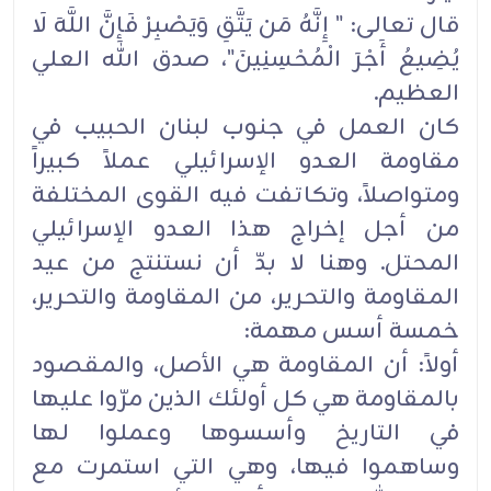
قال تعالى: " إِنَّهُ مَن يَتَّقِ وَيَصْبِرْ فَإِنَّ اللَّهَ لَا
يُضِيعُ أَجْرَ الْمُحْسِنِينَ"، صدق الله العلي
العظيم.
كان العمل في جنوب لبنان الحبيب في
مقاومة العدو الإسرائيلي عملاً كبيراً
ومتواصلاً، وتكاتفت فيه القوى المختلفة
من أجل إخراج هذا العدو الإسرائيلي
المحتل. وهنا لا بدّ أن نستنتج من عيد
المقاومة والتحرير، من المقاومة والتحرير،
خمسة أسس مهمة:
أولاً: أن المقاومة هي الأصل، والمقصود
بالمقاومة هي كل أولئك الذين مرّوا عليها
في التاريخ وأسسوها وعملوا لها
وساهموا فيها، وهي التي استمرت مع