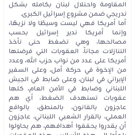
المقاومة واحتلال لبنان بكامله بشكل
تدريجي ضمن مشروع إسرائيل الكبرى.
أما أمريكا فهي ليست وسيطًا ولا نزيهًا،
وإنما أمريكا تدير إسرائيل بحسب
مصالحها، وهي تضغط حتى تأخذ
التنازلات مجاناً. العقوبات التي فرضتها
أمريكا على عدد من نواب حزب الله، وعدد
من الإخوة في حركة أمل، وعلى السفير
الإيراني في لبنان، وعلى ضابط في الجيش
اللبناني وضابط في الأمن العام، كلها
عقوبات تستهدف الضغط، أي هم
عاجزون بالقانون، بالمنطق، بالواقع
العملي، بالقرار الشعبي اللبناني، عاجزون
أن يقدروا يحققوا أهدافهم، هم يحاولوا