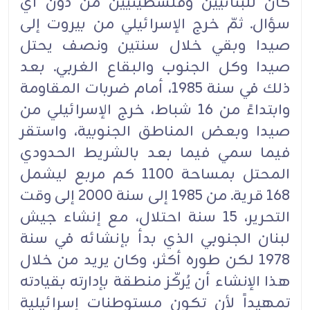
كان للبنانيين وفلسطينيين من دون أي
سؤال. ثمّ خرج الإسرائيلي من بيروت إلى
صيدا وبقي خلال سنتين ونصف يحتل
صيدا وكل الجنوب والبقاع الغربي. بعد
ذلك في سنة 1985، أمام ضربات المقاومة
وابتداءً من 16 شباط، خرج الإسرائيلي من
صيدا وبعض المناطق الجنوبية، واستقر
فيما سمي فيما بعد بالشريط الحدودي
المحتل بمساحة 1100 كم مربع ليشمل
168 قرية. من 1985 إلى سنة 2000 إلى وقت
التحرير، 15 سنة احتلال، مع إنشاء جيش
لبنان الجنوبي الذي بدأ بإنشائه في سنة
1978 لكن طوره أكثر، وكان يريد من خلال
هذا الإنشاء أن يُركّز منطقة بإدارته بقيادته
تمهيداً لأن تكون مستوطنات إسرائيلية