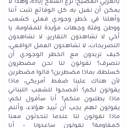
بالعربي الفصيح: نزع السلاح إبادة، وهذا لا
يمكن أن نقبل به. كل الوقائع تثبت أننا
وأهلنا في خطر وجودي فعلي كشعب
ووطن وفئة وجهات مؤيدة للمقاومة. يا
أخي لا تشاهدون التقارير، لا تشاهدون
التصريحات، لا تشاهدون العمل الواقعي،
كيف تريدون مع الخطر الوجودي أن
نتصرف؟ تقولون لنا نحن مضطرون
كسلطة، بماذا مضطرين؟ قالوا مضطرين
لأن هناك علينا ضغط أمريكي، ماذا
يقولون لكم؟ أفصحوا للشعب اللبناني
ماذا يطلبون منكم؟ أنا سأقول لكم:
يقولون لهم يجب أن نُبيد هؤلاء، وأنتم
ماذا تقولون لنا عندما تتحدثون معنا
كمقاومة؟ تقولون ساعدونا - أنا