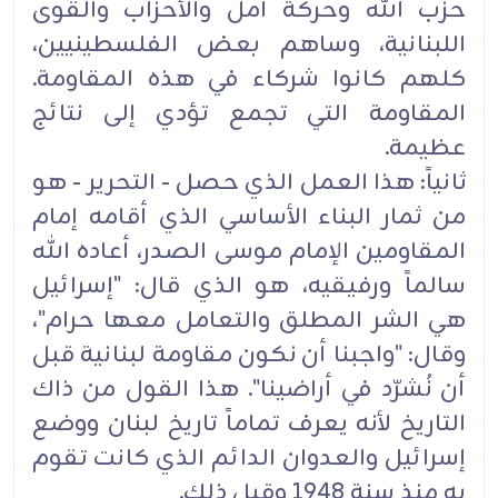
حزب الله وحركة أمل والأحزاب والقوى
اللبنانية، وساهم بعض الفلسطينيين،
كلهم كانوا شركاء في هذه المقاومة.
المقاومة التي تجمع تؤدي إلى نتائج
عظيمة.
ثانياً: هذا العمل الذي حصل - التحرير - هو
من ثمار البناء الأساسي الذي أقامه إمام
المقاومين الإمام موسى الصدر، أعاده الله
سالماً ورفيقيه، هو الذي قال: "إسرائيل
هي الشر المطلق والتعامل معها حرام"،
وقال: "واجبنا أن نكون مقاومة لبنانية قبل
أن نُشرّد في أراضينا". هذا القول من ذاك
التاريخ لأنه يعرف تماماً تاريخ لبنان ووضع
إسرائيل والعدوان الدائم الذي كانت تقوم
به منذ سنة 1948 وقبل ذلك.