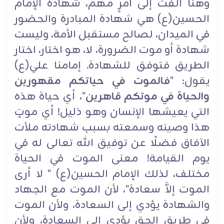
وهنا ألفت إلى أمرٍ مهم، شهادة الإمام
الحسين(ع) هي شهادة المبادرة والحضور
في الميدان، لصالح مستقبل الأمة، وليست
شهادة أو موت الضرورة، لا، هو اختار، اختار
الطريق فتوفق للشهادة. إمامنا علي(ع)
يقول: "
فالموت في حياتكم مقهورين
والحياة في موتكم قاهرين
"، أي حياة هذه
التي يعيشها الإنسان وهو ذليل! أي موتٍ
هذا وصيته وسمعته بسبب شهادته ملأت
الآفاق فضلًا عن توفيق الله تعالى له في
يوم القيامة! معنى الموت في الحياة
مختلف، لذلك الإمام الحسين(ع) " لا أرى
الموت إلاَّ سعادة"، لأن الموت مع الجهاد
والشهادة يؤدي إلى السعادة، ولأن الموت
في طريق الحق يؤدي إلى السعادة، ولأن