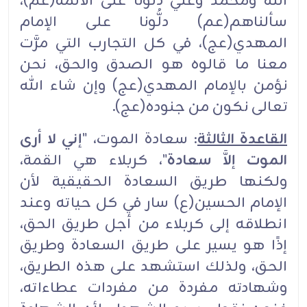
الله ومحمد وعلي دلُّونا على الأئمة(عم)،
سألناهم(عم) دلُّونا على الإمام
المهدي(عج)، في كل التجارب التي مرَّت
معنا ما قالوه هو الصدق والحق، نحن
نؤمن بالإمام المهدي(عج) وإن شاء الله
تعالى نكون من جنوده(عج).
القاعدة الثالثة
: سعادة الموت، "
إني لا أرى
الموت إلاَّ سعادة
"، كربلاء هي القمة،
ولكنها طريق السعادة الحقيقية لأن
الإمام الحسين(ع) سار في كل حياته وعند
انطلاقه إلى كربلاء من أجل طريق الحق،
إذًا هو يسير على طريق السعادة وطريق
الحق، ولذلك استشهد على هذه الطريق،
وشهادته مفردة من مفردات عطاءاته،