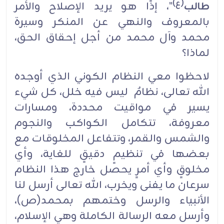
(ع)
طالب
"، إذًا هو يريد الإصلاح والأمر
بالمعروف والنهي عن المنكر وسيرة
محمد وآل محمد من أجل إحقاق الحق،
لماذا؟
لاحظوا معي النظام الكوني الذي أوجده
الله تعالى، نظامٌ ليس فيه خلل، كل شيء
يسير في مواقيت محددة، ومسارات
معروفة، تتكامل الكواكب والنجوم
والشمس والقمر، وتتفاعل المخلوقات مع
بعضها في تنظيمٍ دقيقٍ للغاية، وأي
مخلوقٍ وأي أمرٍ يحصل خارج هذا النظام
سرعان ما يفنى ويخرب، الله تعالى أرسل لنا
الأنبياء والرسل وختمهم بمحمد(ص)،
وأرسل معه الرسالة الكاملة وهي الإسلام،