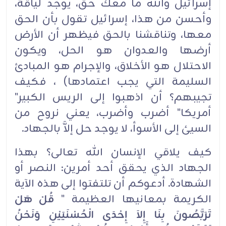
إسرائيل والله ما معك حق، يوجد لياقة،
وأحسن من هذا، إسرائيل تقول بأن الحق
معها، وتناقشنا بالحق فيظهر أن الأرض
أرضها والعدوان هو الحل، ويكون
الاحتلال هو الأخلاق، والإجرام هو المبادئ
السليمة التي يجب اعتمادها) ، فكيف
تجيبهم؟ أن اذهبوا إلى الريس الكبير"
أمريكا" أضرب وأضرب، يعني نروح من
السيئ إلى الأسوأ، لا يوجد حل إلاَّ بالجهاد.
كيف يلاقي الإنسان الله تعالى؟ بهذا
الجهاد الذي يحقق أحد أمرين: النصر أو
الشهادة. أدعوكم أن تلتفتوا إلى هذه الآية
الكريمة بمعانيها العظيمة "
قُلْ هَلْ
تَرَبَّصُونَ بِنَا إِلاَ إِحْدَى الْحُسْنَيَيْنِ وَنَحْنُ