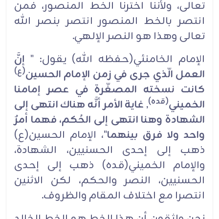
تعالى، ولأننا اخترنا الخط المنصور، فمن
انتصر بالخط المنصور انتصر بنصر الله
تعالى وهذا هو النصر الإلهي.
الإمام الخامنئي(حفظه الله) يقول: "
إنَّ
(ع)
العمل الّذي جرى في زمن الإمام الحسين
كانت نسخته المصغّرة في عصر إمامنا
(قده)
الخميني
, غاية الأمر أنَّه هناك انتهى إلى
الشهادة وهنا انتهى إلى الحُكم، فهما أمرٌ
واحد ولا فرق بينهما
"، الإمام الحسين(ع)
ذهب إلى إحدى الحسنيين، الشهادة،
والإمام الخميني(قده) ذهب إلى إحدى
الحسنيين، النصر والحكم، لكن الاثنين
انتصرا مع اختلاف المقام والظروف.
نحن واثقون أن هذا الخط هو الخط الخالد