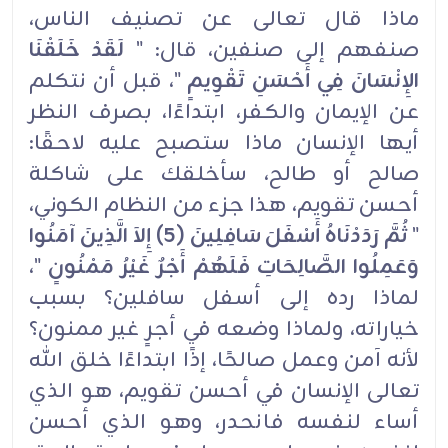
ماذا قال تعالى عن تصنيف الناس،
صنفهم إلى صنفين، قال: "
لَقَدْ خَلَقْنَا
الإِنْسَانَ فِي أَحْسَنِ تَقْوِيمٍ
"، قبل أن نتكلم
عن الإيمان والكفر، ابتداءًا، بصرف النظر
أيها الإنسان ماذا ستصبح عليه لاحقًا:
صالح أو طالح، سأخلقك على شاكلة
أحسن تقويم، هذا جزء من النظام الكوني،
"
ثُمَّ رَدَدْنَاهُ أَسْفَلَ سَافِلِينَ (5) إِلاَ الَّذِينَ آمَنُوا
وَعَمِلُوا الصَّالِحَاتِ فَلَهُمْ أَجْرٌ غَيْرُ مَمْنُونٍ
"،
لماذا رده إلى أسفل سافلين؟ بسبب
خياراته، ولماذا وضعه في أجرٍ غير ممنون؟
لأنه آمن وعمل صالحًا، إذًا ابتداءًا خلق الله
تعالى الإنسان في أحسن تقويم، هو الذي
أساء لنفسه فانحدر، وهو الذي أحسن