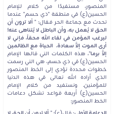
المنصور، مستفيدًا من كلام للإمام
الحسين(ع) في منطقة "ذي حسم" عندما
تحدث مع جماعة الحر فقال: "
ألا ترون أن
الحق لا يُعمل به، وأن الباطل لا يُتناهى عنه!
ليرغب المؤمن في لقاء الله محقاً، فإني لا
أرى الموت إلاَّ سعادة، الحياة مع الظالمين
إلاَّ برما
"، هذه الكلمات التي قالها الإمام
الحسين(ع) في ذي حسم، هي التي رسمت
خطوات محددة تؤدي إلى الخط المنصور
الذي أراده الله تعالى في هذه الدنيا
للمؤمنين. ونستفيد من كلام الإمام
الحسين(ع) أربعة قواعد تشكل دعامات
الخط المنصور:
الدعامة الأولى
: قال(ع): "
ألا ترون أن الحق لا