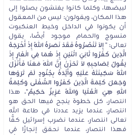
لبيضها، وكلما كانوا يفتشون يصلوا إلى
هذا المكان، ويقولون: ليس من المعقول
أن يكونوا في الداخل وخيط العنكبوت
منسوج والحمام موجود أيضًا، يقول
تعالى: "
إِلاَ تَنْصُرُوهُ فَقَدْ نَصَرَهُ اللهُ إِذْ أَخْرَجَهُ
الَّذِينَ كَفَرُوا ثَانِيَ اثْنَيْنِ إِذْ هُمَا فِي الْغَارِ إِذْ
يَقُولُ لِصَاحِبِهِ لاَ تَحْزَنْ إِنَّ اللهَ مَعَنَا فَأَنْزَلَ
اللهُ سَكِينَتَهُ عَلَيْهِ وَأَيَّدَهُ بِجُنُودٍ لَمْ تَرَوْهَا
وَجَعَلَ كَلِمَةَ الَّذِينَ كَفَرُوا السُّفْلَى وَكَلِمَةُ
اللهِ هِيَ الْعُلْيَا وَاللهُ عَزِيزٌ حَكِيمٌ
"، هذا
انتصار، كل خطوة ينجح فيها الحق هو
انتصار، عندما يزيد عددنا في طاعة الله
تعالى انتصار، عندما نضرب إسرائيل كفًّا
فهذا انتصار، عندما نحقق إنجازًا في