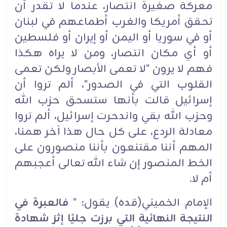
معركة صغيرة انتصار، عندما لا تقدر أن
تحقق أمريكا والغرب أطماعهم في لبنان
أو في سوريا أو اليمن أو إيران أو فلسطين
أو أي مكان انتصار، ومن لا يراه هكذا
فهم لا يرون "لا تعمى الأبصار ولكن تعمى
القلوب التي في الصدور"، ألم تروا أن
إسرائيل قالت بأنها ستسحق حزب الله
وحزب الله بقي واندحرت إسرائيل، ألم تروا
معادلة الردع، على كل حال هذا آخر همنا،
المهم أننا مقتنعون بأننا منصورون على
الخط المنصور إن شاء الله تعالى أعجبهم
أم لا.
الإمام الخميني(قده) يقول: "
فالعبرة في
النتيجة النهائية التي برزت جليًا إثرَ شهادة