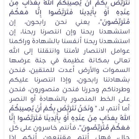
نَتَرَبَّصُ بِكُمْ أَنْ يُصِيبَكُمُ اللهُ بِعَذَابٍ مِنْ
عِنْدِهِ أَوْ بِأَيْدِينَا فَتَرَبَّصُوا إِنَّا مَعَكُمْ
مُتَرَبِّصُونَ
"، يعني نحن رابحون، إن
استشهدنا ربحنا وإن انتصرنا ربحنا، إن
استشهدنا ربحنا أنفسنا بالشهادة وراكمنا
عوامل الانتصار لأمتنا وانتقلنا إلى الله
تعالى بمكانة عظيمة في جنة عرضها
السموات والأرض أعدت للمتقين، فنحن
بشهادتنا رابحون، وإذا انتصرنا عليكم
وطردناكم وحررنا فنحن منصورون، فنحن
على الخط المنصور بالشهادة أو النصر.
أما أنتم، لا، "
وَنَحْنُ نَتَرَبَّصُ بِكُمْ أَنْ يُصِيبَكُمُ
اللهُ بِعَذَابٍ مِنْ عِنْدِهِ أَوْ بِأَيْدِينَا فَتَرَبَّصُوا إِنَّا
مَعَكُمْ مُتَرَبِّصُونَ
"، فأنتم خاسرون على كل
حال، فهل أنتم مقتنعون أنكم إذا