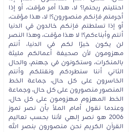
احتليتم ربحتم!؟ لا، هذا أمر مؤقت، أو إذا
أجرمتم فإنكم منصورون؟! لا، هذا مؤقت،
أو إذا تسلطتم فإنكم خالدون في الدنيا
أنتم وأبناءكم؟! لا هذا مؤقت، وهذا النصر
لن يكون خيرًا لكم في الدنيا، أنتم
مهزومون لأن صحيفة أعمالكم مليئة
بالمنكرات، وستكونون في جهنم، والحال
الثاني أننا سنطردكم ونقتلكم وأنتم
الخاسرون على كل حال، جماعة الخط
المنصور منصورون على كل حال، وجماعة
الخط المهزوم مهزومون على كل حال،
وعندما نقول أمام الملأ بأن نصر تموز
2006 هو نصر إلهي لأننا بحسب تعاليم
القرآن الكريم نحن منصورون بنصر الله