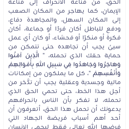
الحق، من قناعة الانحراف إلى قناعة
الإيمان، كما يهاجر من المكان الصعب
إلى المكان السهل، والمجاهدة دفاع،
ودفع للباطل أكان فردًا أو جماعة، أكان
فكرة أو منكرًا أو فحشاء، أو كان أي عمل
سيئ يجب أن تجاهده حتى تتمكن من
حماية حقك الذي تحمله، "
الَّذِينَ آمَنُوا
وَهَاجَرُوا وَجَاهَدُوا فِي سَبِيلِ اللهِ بِأَمْوَالِهِمْ
وَأَنْفُسِهِمْ
"، كل ما يملكون من إمكانات
مالية وجسدية وعقلية يجب أن تدَّخر من
أجل هذا الخط، حتى تحمي الحق الذي
تحمله، لا تفكر بأن الناس بانحرافهم
يدعونك أن تحمل هذا الحق، أتعرفون أن
أحد أهم أسباب فريضة الجهاد التي
فرضها الله تعالى فقط ليحمي الإنسان