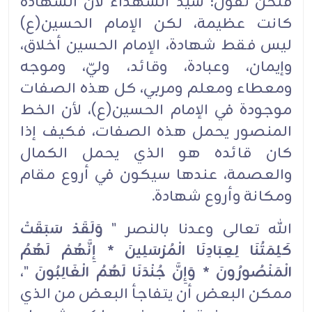
فنحن نقول: سيد الشهداء لأن الشهادة
كانت عظيمة، لكن الإمام الحسين(ع)
ليس فقط شهادة، الإمام الحسين أخلاق،
وإيمان، وعبادة، وقائد، وليّ، وموجه
ومعطاء ومعلم ومربي، كل هذه الصفات
موجودة في الإمام الحسين(ع)، لأن الخط
المنصور يحمل هذه الصفات، فكيف إذا
كان قائده هو الذي يحمل الكمال
والعصمة، عندها سيكون في أروع مقام
ومكانة وأروع شهادة.
الله تعالى وعدنا بالنصر "
وَلَقَدْ سَبَقَتْ
كَلِمَتُنَا لِعِبَادِنَا الْمُرْسَلِينَ * إِنَّهُمْ لَهُمُ
الْمَنْصُورُونَ * وَإِنَّ جُنْدَنَا لَهُمُ الْغَالِبُونَ
"،
ممكن البعض أن يتفاجأ البعض من الذي