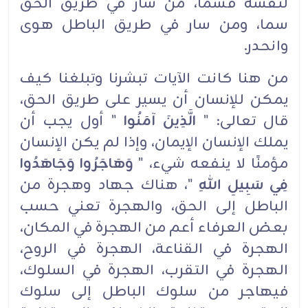
لنفسه فسما، من سار في طريق الحق
سما، ومن سار في طريق الباطل هوى
وانحدر.
من هنا كانت الآيات تبشرنا وتبلغنا كيف
يمكن للإنسان أن يسير على طريق الحق،
قال تعالى: "
الَّذِينَ آمَنُوا
" أول يجب أن
يملك الإنسان الإيمان، وإذا لم يكن الإنسان
مؤمنًا لا ينفعه شيء، "
وَهَاجَرُوا وَجَاهَدُوا
فِي سَبِيلِ اللهِ
"، هناك جهاد وهجرة من
الباطل إلى الحق، والهجرة تعني حسب
بعض العرفاء أعم من الهجرة في المكان،
الهجرة في القناعة، الهجرة في الروح،
الهجرة في التقرب، الهجرة في السلوك،
فيهاجر من سلوك الباطل إلى سلوك