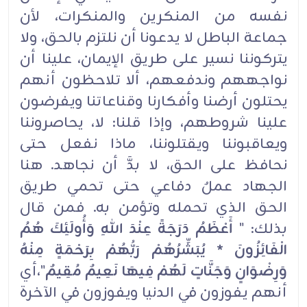
نفسه من المنكرين والمنكرات، لأن
جماعة الباطل لا يدعونا أن نلتزم بالحق، ولا
يتركوننا نسير على طريق الإيمان، علينا أن
نواجههم وندفعهم، ألا تلاحظون أنهم
يحتلون أرضنا وأفكارنا وقناعاتنا ويفرضون
علينا شروطهم، وإذا قلنا: لا، يحاصروننا
ويعاقبوننا ويقتلوننا، ماذا نفعل حتى
نحافظ على الحق، لا بدَّ أن نجاهد. هنا
الجهاد عملٌ دفاعي حتى تحمي طريق
الحق الذي تحمله وتؤمن به. فمن قال
بذلك: "
أَعْظَمُ دَرَجَةً عِنْدَ اللهِ وَأُولَئِكَ هُمُ
الْفَائِزُونَ * يُبَشِّرُهُمْ رَبُّهُمْ بِرَحْمَةٍ مِنْهُ
وَرِضْوَانٍ وَجَنَّاتٍ لَهُمْ فِيهَا نَعِيمٌ مُقِيمٌ
"،أي
أنهم يفوزون في الدنيا ويفوزون في الآخرة