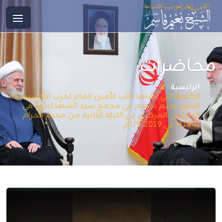
محاضرات
الرئيسية
الكلمة التي ألقاها نائب الأمين العام لحزب الله سماحة
الشيخ نعيم قاسم في مجمع سيد الشهداء(ع) في
المجلس المركزي في الليلة الثانية من محرم الحرام
1441ه، في 1/9/2019م