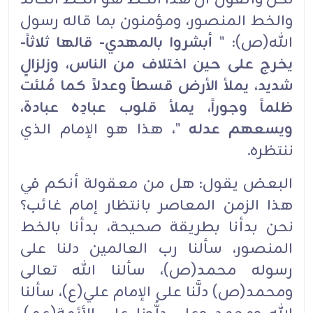
والخط المنصور، ومؤمنون بما قاله رسول
الله(ص): "
أبشروا بالمهدي- قالها ثلاثاً-
يخرج على حين اختلاف من الناس، وزلزالٍ
شديد، يملأ الأرض قسطاً وعدلاً كما مُلئت
ظلماً وجوراً، يملأ قلوب عبادِه عبادة،
ويسعهم عدله
"، هذا هو الإمام الذي
ننتظره.
البعض يقول: هل من معقولة أنكم في
هذا الزمن المعاصر بانتظار إمام غائب؟
نحن بدأنا بطريقة صحيحة، بدأنا بالخط
المنصور، سألنا رب العالمين دلنا على
رسوله محمد(ص)، سألنا الله تعالى
ومحمد(ص) دلَّنا على الإمام علي(ع)، سألنا