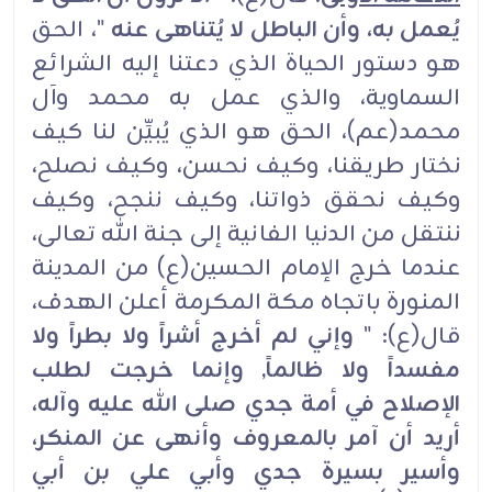
يُعمل به، وأن الباطل لا يُتناهى عنه
"، الحق
هو دستور الحياة الذي دعتنا إليه الشرائع
السماوية، والذي عمل به محمد وآل
محمد(عم)، الحق هو الذي يُبيِّن لنا كيف
نختار طريقنا، وكيف نحسن، وكيف نصلح،
وكيف نحقق ذواتنا، وكيف ننجح، وكيف
ننتقل من الدنيا الفانية إلى جنة الله تعالى،
عندما خرج الإمام الحسين(ع) من المدينة
المنورة باتجاه مكة المكرمة أعلن الهدف،
قال(ع): "
وإني لم أخرج أشراً ولا بطراً ولا
مفسداً ولا ظالماً, وإنما خرجت لطلب
الإصلاح في أمة جدي صلى الله عليه وآله،
أريد أن آمر بالمعروف وأنهى عن المنكر،
وأسير بسيرة جدي وأبي علي بن أبي