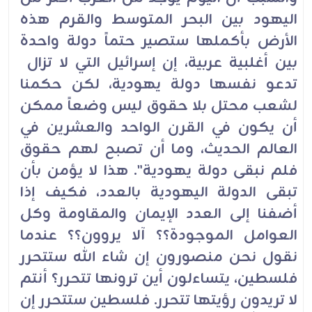
اليهود بين البحر المتوسط والقرم هذه
الأرض بأكملها ستصير حتماً دولة واحدة
بين أغلبية عربية، إن إسرائيل التي لا تزال
تدعو نفسها دولة يهودية، لكن حكمنا
لشعب محتل بلا حقوق ليس وضعاً ممكن
أن يكون في القرن الواحد والعشرين في
العالم الحديث، وما أن تصبح لهم حقوق
فلم نبقى دولة يهودية". هذا لا يؤمن بأن
تبقى الدولة اليهودية بالعدد، فكيف إذا
أضفنا إلى العدد الإيمان والمقاومة وكل
العوامل الموجودة؟؟ آلا يروون؟؟ عندما
نقول نحن منصورون إن شاء الله ستتحرر
فلسطين، يتساءلون أين ترونها تتحرر؟ أنتم
لا تريدون رؤيتها تتحرر. فلسطين ستتحرر إن