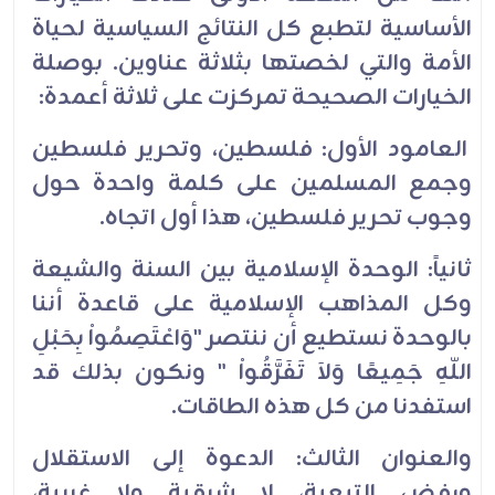
الأساسية لتطبع كل النتائج السياسية لحياة
الأمة والتي لخصتها بثلاثة عناوين. بوصلة
الخيارات الصحيحة تمركزت على ثلاثة أعمدة:
العامود الأول: فلسطين، وتحرير فلسطين
وجمع المسلمين على كلمة واحدة حول
وجوب تحرير فلسطين، هذا أول اتجاه.
ثانياً: الوحدة الإسلامية بين السنة والشيعة
وكل المذاهب الإسلامية على قاعدة أننا
بالوحدة نستطيع أن ننتصر "وَاعْتَصِمُواْ بِحَبْلِ
اللّهِ جَمِيعًا وَلاَ تَفَرَّقُواْ " ونكون بذلك قد
استفدنا من كل هذه الطاقات.
والعنوان الثالث: الدعوة إلى الاستقلال
ورفض التبعية، لا شرقية ولا غربية،