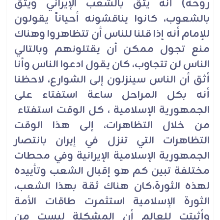
روحه) أنه يثق بالشعب الإيراني ويثق
بالشعوب، كانوا يناقشونه أحياناً يقولون
للإمام أنه إذا قلنا للناس أن تتظاهروا وهناك
منع تجول ممكن أن يقتلونهم وبالتالي
الناس لن تتجاوب، كان يقول ادعوا الناس وأنا
أثق أن الناس سينزلون إلى الشوارع، لاحظنا
أنه بكل المراحل ساعة استفتاء على
الجمهورية الإسلامية ، كل الوقت استفتاء
من خلال التظاهرات، إلى هذا الوقت
التظاهرات التي تنزل في إيران بانتصار
الجمهورية الإسلامية الإيرانية وفي محطات
مختلفة تبين كم هو إقبال الشعب وتأييده
لهذه الثورة،كان هناك ثقة بهذا الشعب،
الثورة الإسلامية استثمرت طاقات الأمة
وأثبتت للعالم أن المشكلة ليست من