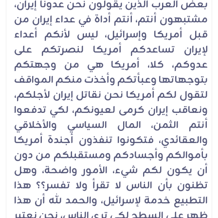
بعض العرب الذين يقولون نحن عدونا إيران،
مشتبهون أنتم، أنتم أداة في عداء إيران من
قبل أمريكا وإسرائيل، ليس لأنكم أعداء
لإيران تساعدكم أمريكا لنصرتكم على
عدوكم، كلا، أمريكا هي من وجهتكم
بتوجهاتها وعبأتكم وأخذت منكم المواقف
لتقول لكم أمريكا نحن نقاتل إيران لأجلكم،
ونعاقب إيران كرمى لعيونكم، لكي تدفعوا
أنتم الثمن، المال السياسي والأخلاقي
والعقائدي، فتكونوا تنفذون أجندة أمريكا
بأموالكم وأجسادكم ومستقبلكم من دون
أن يكون لكم شيء، الأمور واضحة، وهل
تظنون بأن الناس لا تقرأ ولا تفسر؟؟ هذا
التطبيع خدمة لإسرائيل، والحمد لله أن هذا
ظهر على السطح لكي ترى الناس، نحن نعتبر