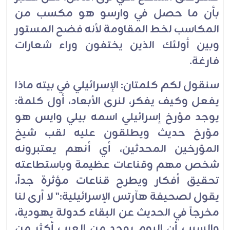
بأن ما حصل في وارسو هو مكسب من
المكاسب لخط المقاومة لأنه فضح المستور
وبين أولئك الذين يختفون وراء شعارات
فارغة.
سنقول لكم كلمتان: الإسرائيلي في بيته ماذا
يفعل وكيف يفكر، لنرى الأبعاد، أول كلمة:
يوجد مؤرخ إسرائيلي اسمه بيلي وايس هو
مؤرخ حديث ويطلقون عليه لقب شيخ
المؤرخين المحدثين، أي أنهم يعتبرونه
شخص مهم وقناعات عظيمة وباستطاعته
تحقيق أفكار ويطرح قناعات مؤثرة جداً،
يقول لصحيفة هآرتس الإسرائيلية:" لا أرى لنا
مخرجاً في الحديث عن البقاء كدولة يهودية،
والسبب أن اليوم يوجد من العرب أكثر من