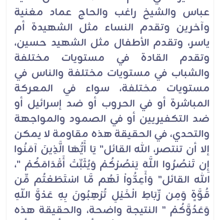
عباس والشيخ راغب والحاج عماد مغنية
وآخرين وتقدم النساء مثل الشهيدة أم
ياسر، وتقدم الأطفال مثل الشهيد حسين،
وتقدم القادة في مستويات مختلفة
والشباب في مستويات مختلفة والناس في
مستويات مختلفة، سواء في المعركة
المباشرة أو في الحروب أو ضد إسرائيل أو
ضد التكفيريين أو في الصمود والمواجهة
والتحدي، في الحقيقة هذه مقاومة لا يمكن
إلا أن تنتصر، الله القائل" يَا أَيُّهَا الَّذِينَ آمَنُوا
إِن تَنصُرُوا اللَّهَ يَنصُرْكُمْ وَيُثَبِّتْ أَقْدَامَكُمْ "،
الله القائل" وَأَعِدُّواْ لَهُم مَّا اسْتَطَعْتُم مِّن
قُوَّةٍ وَمِن رِّبَاطِ الْخَيْلِ تُرْهِبُونَ بِهِ عَدْوَّ اللّهِ
وَعَدُوَّكُمْ " النتيجة واضحة، والحقيقة هذه