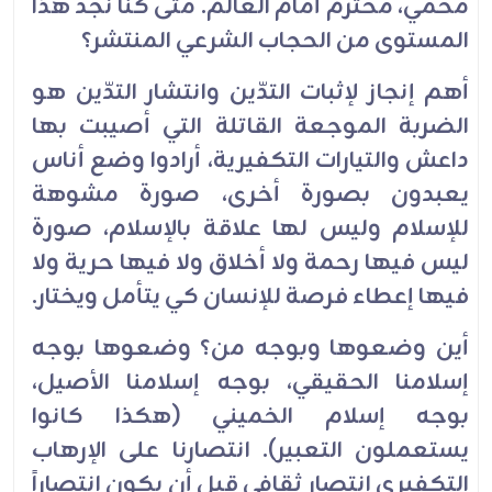
محمي، محترم أمام العالم. متى كنا نجد هذا
المستوى من الحجاب الشرعي المنتشر؟
أهم إنجاز لإثبات التدّين وانتشار التدّين هو
الضربة الموجعة القاتلة التي أصيبت بها
داعش والتيارات التكفيرية، أرادوا وضع أناس
يعبدون بصورة أخرى، صورة مشوهة
للإسلام وليس لها علاقة بالإسلام، صورة
ليس فيها رحمة ولا أخلاق ولا فيها حرية ولا
فيها إعطاء فرصة للإنسان كي يتأمل ويختار.
أين وضعوها وبوجه من؟ وضعوها بوجه
إسلامنا الحقيقي، بوجه إسلامنا الأصيل،
بوجه إسلام الخميني (هكذا كانوا
يستعملون التعبير). انتصارنا على الإرهاب
التكفيري انتصار ثقافي قبل أن يكون انتصاراً