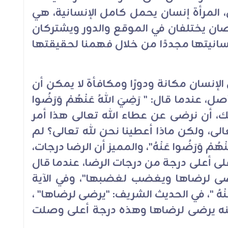
ض، المرأة إنسان يحمل كامل الإنسانية، هي
ن يختلفان في الموقع والدور ويشتركان
نسانيتها مجددًا من خلال فهمنا لحقيقتها
لإنسان مكانة ودورًا ومكافأة لا يمكن أن
عندما قال: " رَضِيَ اللهُ عَنْهُمْ وَرَضُوا
نك، أن نرضى عن عطاء الله تعالى هذا أمر
لى، ولكن ماذا أعطينا نحن لله تعالى؟ لم
ْهُمْ وَرَضُوا عَنْهُ"، والمميز أن الرضا درجات،
ى أعلى درجة من درجات الرضا، عندما قال
رضى لرضاها ويغضب لغضبها"، وفي الآية
وا عَنْهُ "، في الحديث الشريف: "يرضى لرضاها" ،
نه يرضى لرضاها وهذه درجة أعلى وصلت