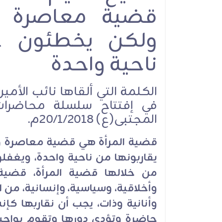
قضية معاصرة وم
ولكن يخطئون عن
ناحية واحدة
الكلمة التي ألقاها نائب الأم
في إفتتاح سلسلة محاضرات 
المجتبى(ع) 20/1/2018م.
قضية المرأة هي قضية معاصرة و
يقاربونها من ناحية واحدة، ويغفلو
من خلالها قضية المرأة، قضية 
وأخلاقية، وسياسية، وإنسانية، من 
وأنانية وذات، يجب أن نقاربها كإ
حاضرة وتؤدي دورها وتقوم بواجب