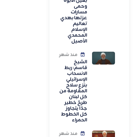
بعين الأبوة
وحمى
مسارات
عزتها بهدي
تعاليم
الإسلام
المحمدي
الأصيل
منذ شهر
الشيخ
قاسم: ربط
الانسحاب
الإسرائيلي
بنزع سلاح
المقاومة من
كل لبنان
طرحٌ خطير
جدًا يتجاوز
كل الخطوط
الحمراء
منذ شهر