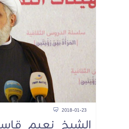
كربلاء ثورة إقامة ا
محاضرات
2018-01-23
الشيخ نعيم قاس