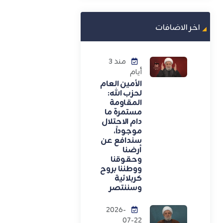
اخر الاضافات
منذ 3
أيام
الأمين العام
لحزب الله:
المقاومة
مستمرة ما
دام الاحتلال
موجوداً،
سندافع عن
أرضنا
وحقوقنا
ووطننا بروح
كربلائية
وسننتصر
2026-
07-22