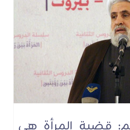
لعدل
حفل اختتام دورة التربية
الشيخ قاسم في المحا
بالحُب
الرمضانية الأولى للع
2026 : أهمية تغيير ال
الإجتماعية على قاع
خطبة رسول الله ف
استقبال الشهر الكر
محاضرات
محاضرات
م: قضية المرأة هي