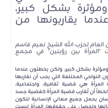
ؤثرة بشكل كبير،
دما يقاربونها من
ين العام لحزب الله الشيخ نعيم قاسم
"المرأة بين رؤيتين" في مجمع
مؤثرة بشكل كبير، ولكن يخطئون عندما
ن النواحي المختلفة التي يجب أن نقاربها
المرأة هي قضية ثقافية، واجتماعية،
الخطأ أن تُقارب قضية المرأة كقضية جسد
نسان يحمل جميع معاني الإنسانية لتكون
اتها وتحصل على حقوقها، المرأة ليست