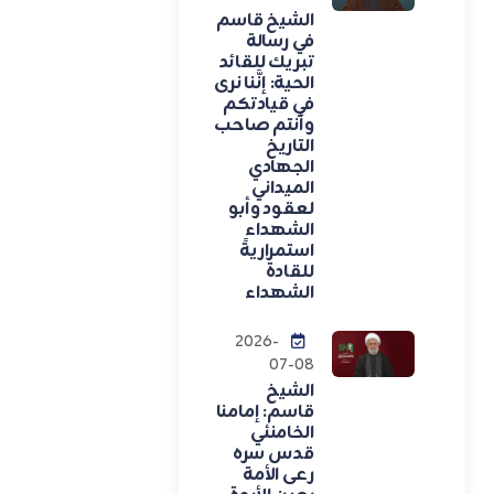
الشيخ قاسم
في رسالة
تبريك للقائد
الحية: إنَّنا نرى
في قيادتكم
وأنتم صاحب
التاريخ
الجهادي
الميداني
لعقود وأبو
الشهداء
استمراريةً
للقادة
الشهداء
2026-
07-08
الشيخ
قاسم: إمامنا
الخامنئي
قدس سره
رعى الأمة