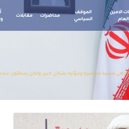
ت الامين
الموقف
أ
محاضرات
مقابلات
العام
السياسي
ول
أة هي قضية معاصرة ومؤثرة بشكل كبير، ولكن يخطئون عندما ي