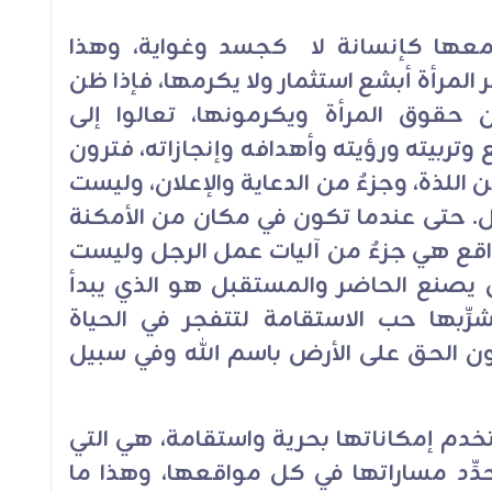
معها كإنسانة لا كجسد وغواية، وهذا
ر المرأة أبشع استثمار ولا يكرمها، فإذا ظن
قوق المرأة ويكرمونها، تعالوا إلى
تربيته ورؤيته وأهدافه وإنجازاته، فترون
ن اللذة، وجزءٌ من الدعاية والإعلان، وليست
ل. حتى عندما تكون في مكان من الأمكنة
مواقع هي جزءٌ من آليات عمل الرجل وليست
ن يصنع الحاضر والمستقبل هو الذي يبدأ
ِّبها حب الاستقامة لتتفجر في الحياة
ون الحق على الأرض باسم الله وفي سبيل
تخدم إمكاناتها بحرية واستقامة، هي التي
حدِّد مساراتها في كل مواقعها، وهذا ما