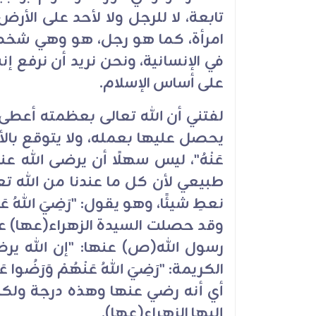
تابعة، لا للرجل ولا لأحد على الأر
امرأة، كما هو رجل، هو وهي شخصا
في الإنسانية، ونحن نريد أن نرفع إ
على أساس الإسلام.
لفتني أن الله تعالى بعظمته أعطى ا
يحصل عليها بعمله، ولا يتوقع بالأصل، 
عَنْهُ"، ليس سهلًا أن يرضى الله ع
طبيعي لأن كل ما عندنا من الله تعا
نعطِ شيئًا، وهو يقول: "رَضِيَ اللهُ عَن
وقد حصلت السيدة الزهراء(عها) عل
رسول الله(ص) عنها: "إن الله ي
الكريمة: "رَضِيَ اللهُ عَنْهُمْ وَرَضُ
أي أنه رضي عنها وهذه درجة ولك
إليها الزهراء(عها).