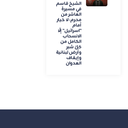
الشيخ قاسم
في مسيرة
العاشر من
محرم: لا خيار
أمام
"اسرائيل" إلّا
الانسحاب
الكامل من
كلّ شبر
وأرض لبنانية
وإيقاف
العدوان