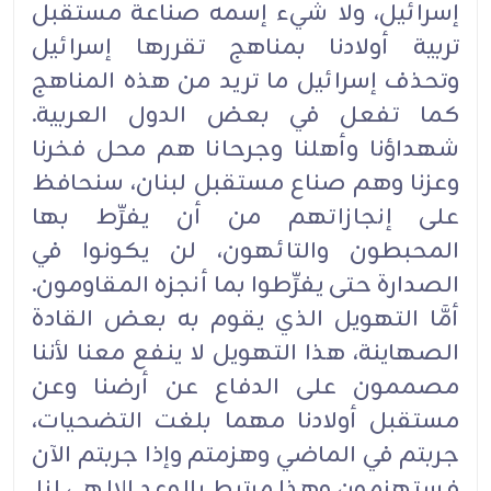
إسرائيل، ولا شيء إسمه صناعة مستقبل
تربية أولادنا بمناهج تقررها إسرائيل
وتحذف إسرائيل ما تريد من هذه المناهج
كما تفعل في بعض الدول العربية.
شهداؤنا وأهلنا وجرحانا هم محل فخرنا
وعزنا وهم صناع مستقبل لبنان، سنحافظ
على إنجازاتهم من أن يفرِّط بها
المحبطون والتائهون، لن يكونوا في
الصدارة حتى يفرِّطوا بما أنجزه المقاومون.
أمَّا التهويل الذي يقوم به بعض القادة
الصهاينة، هذا التهويل لا ينفع معنا لأننا
مصممون على الدفاع عن أرضنا وعن
مستقبل أولادنا مهما بلغت التضحيات،
جربتم في الماضي وهزمتم وإذا جربتم الآن
فستهزمون وهذا مرتبط بالوعد الإلهي لنا
.