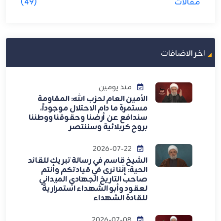
مقالات
(49)
اخر الاضافات
منذ يومين
الأمين العام لحزب الله: المقاومة
مستمرة ما دام الاحتلال موجوداً،
سندافع عن أرضنا وحقوقنا ووطننا
بروح كربلائية وسننتصر
2026-07-22
الشيخ قاسم في رسالة تبريك للقائد
الحية: إنَّنا نرى في قيادتكم وأنتم
صاحب التاريخ الجهادي الميداني
لعقود وأبو الشهداء استمراريةً
للقادة الشهداء
2026-07-08