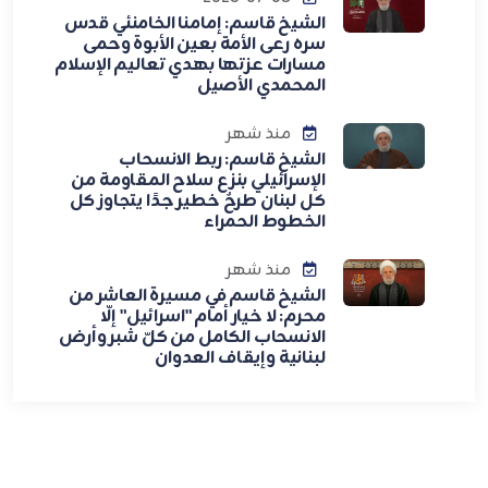
الشيخ قاسم: إمامنا الخامنئي قدس
سره رعى الأمة بعين الأبوة وحمى
مسارات عزتها بهدي تعاليم الإسلام
المحمدي الأصيل
منذ شهر
الشيخ قاسم: ربط الانسحاب
الإسرائيلي بنزع سلاح المقاومة من
كل لبنان طرحٌ خطير جدًا يتجاوز كل
الخطوط الحمراء
منذ شهر
الشيخ قاسم في مسيرة العاشر من
محرم: لا خيار أمام "اسرائيل" إلّا
الانسحاب الكامل من كلّ شبر وأرض
لبنانية وإيقاف العدوان