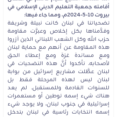
أقامته جمعية التعليم الديني الإسلامي في
بيروت 10-5-2024م، ومما جاء فيها:
تضحياتنا في لبنان كانت نبيلة وشريفة
وقدَّمناها بكل إخلاص وعبرَّت مقاومة
حزب الله وكل الشعب اللبناني الذين آزروا
هذه المقاومة عن أنهم مع حماية لبنان
ومع مساندة غزة ومع إعطاء الحق
لأصحابه. تأكدوا أنَّ هذه التضحيات في
لبنان عطَّلت مشاريع إسرائيل من بوابة
لبنان ليس لهذه المرحلة فقط بل
للسنوات القادمة وللمستقبل. لم يعد
هناك شيء إسمه توطين أو مستعمرات
إسرائيلية في جنوب لبنان، ولا يوجد شيء
إسمه انتخابات رئاسية في لبنان بتدخل