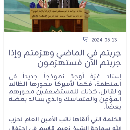
2024-05-13
جربتم في الماضي وهزمتم وإذا
جربتم الآن فستهزمون
إسناد غزة أوجدَ نموذجاً جديداً في
المنطقة، فكما لأميركا محورها الظالم
والقاتل، كذلك للمستضعفين محورهم
المؤمن والمتماسك والذي يساند بعضه
بعضاً.
الكلمة التي ألقاها نائب الأمين العام لحزب
الله سماحة الشيخ نعيم قاسم في احتفال