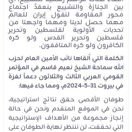
بين الجنازة والتشييع ينعقدُ اجتماع
محور المقاومة لتقول إيران للعالم
مهما حصل لدينا ومهما واجهنا من
تحديات الأولوية لفلسطين وتحرير
فلسطين وتحرير القدس ولو كره
الكافرون ولو كره المنافقون.
الكلمة التي ألقاها نائب الأمين العام لحزب
الله سماحة الشيخ نعيم قاسم في المؤتمر
القومي العربي الثالث والثلاثون دعماً لغزة
في بيروت 31-5-2024م، ومما جاء فيها:
طوفان الأقصى حقق نتائج استراتيجية،
نحن في الموقع المتقدم ونحن في حالة
إنجاز مجموعة من الأهداف الإستراتيجية
التي تحققت، لن ننتظر نهاية الطوفان على