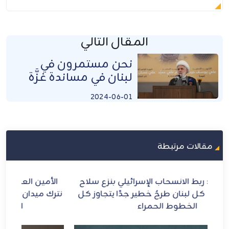
المقال التالي
نحن مستمرون في
لبنان في مساندة غزَّة
2024-06-01
مقالات مرتبطة
اح
الأمين العام لحزب الله يعاهد الإمام الشهيد: لن
ال
كل
نترك ميدان الشرف والمقـاومة ومواجهة الطاغوت
الأمريكي والإجرام الصهيوني