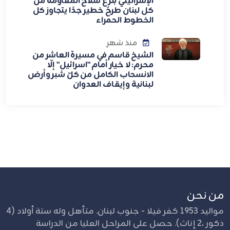
الإسرائيلي بنزع سلاح المقاومة من
كل لبنان طرحٌ خطير جدًا يتجاوز كل
الخطوط الحمراء
منذ شهر
الشيخ قاسم في مسيرة العاشر من
محرم: لا خيار أمام "اسرائيل" إلّا
الانسحاب الكامل من كلّ شبر وأرض
لبنانية وإيقاف العدوان
من نحن
مواليد 1953 كفر فيلا - جنوب لبنان. متأهل وله ستة أولاد (4
ذكور ،2 إناث). حصل على المراحل العليا من الدراسة