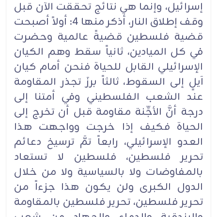
إسرائيل، وإنما هي نتائج تحققت الآن قبل
وقف إطلاق النار، أذكر منها 4: أولاً أصبحت
قضية فلسطين قضيةً عالمية وحضرت
في كل الميادين، ثانياً سقط وهم الكيان
الإسرائيلي القابل للحياة فنحن أمام كيان
آيلٍ إلى السقوط، ثالثاً برزَ تجذر المقاومة
عند الشعب الفلسطيني وفي أمتنا إلى
درجة أنَّ الأجِّنة مقاومة قبل أن تخرج إلى
الحياة فكيف إذا خرجت وواجهت هذا
العدو الإسرائيلي، رابعاً تمَّ ترسيخ دعائم
تحرير فلسطين، فلسطين لا تستعاد
بالمفاوضات ولا بالسياسية ولا من خلال
الدول الكبرى ولن يكون هذا جزءاً من
تحرير فلسطين، تحرير فلسطين بالمقاومة