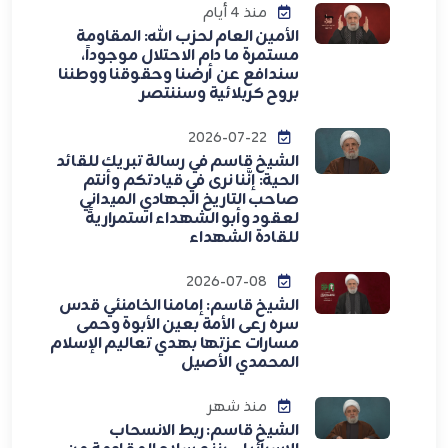
منذ 4 أيام
الأمين العام لحزب الله: المقاومة
مستمرة ما دام الاحتلال موجوداً،
سندافع عن أرضنا وحقوقنا ووطننا
بروح كربلائية وسننتصر
2026-07-22
الشيخ قاسم في رسالة تبريك للقائد
الحية: إنَّنا نرى في قيادتكم وأنتم
صاحب التاريخ الجهادي الميداني
لعقود وأبو الشهداء استمراريةً
للقادة الشهداء
2026-07-08
الشيخ قاسم: إمامنا الخامنئي قدس
سره رعى الأمة بعين الأبوة وحمى
مسارات عزتها بهدي تعاليم الإسلام
المحمدي الأصيل
منذ شهر
الشيخ قاسم: ربط الانسحاب