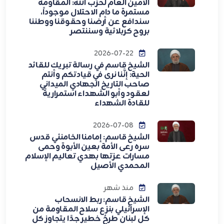
الأمين العام لحزب الله: المقاومة
مستمرة ما دام الاحتلال موجوداً،
سندافع عن أرضنا وحقوقنا ووطننا
بروح كربلائية وسننتصر
2026-07-22
الشيخ قاسم في رسالة تبريك للقائد
الحية: إنَّنا نرى في قيادتكم وأنتم
صاحب التاريخ الجهادي الميداني
لعقود وأبو الشهداء استمراريةً
للقادة الشهداء
2026-07-08
الشيخ قاسم: إمامنا الخامنئي قدس
سره رعى الأمة بعين الأبوة وحمى
مسارات عزتها بهدي تعاليم الإسلام
المحمدي الأصيل
منذ شهر
الشيخ قاسم: ربط الانسحاب
الإسرائيلي بنزع سلاح المقاومة من
كل لبنان طرحٌ خطير جدًا يتجاوز كل