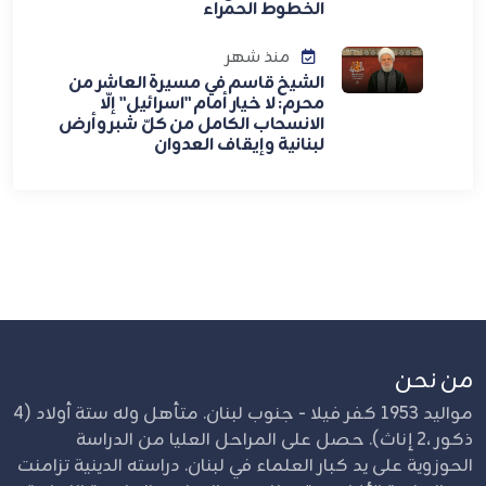
الخطوط الحمراء
منذ شهر
الشيخ قاسم في مسيرة العاشر من
محرم: لا خيار أمام "اسرائيل" إلّا
الانسحاب الكامل من كلّ شبر وأرض
لبنانية وإيقاف العدوان
من نحن
مواليد 1953 كفر فيلا - جنوب لبنان. متأهل وله ستة أولاد (4
ذكور ،2 إناث). حصل على المراحل العليا من الدراسة
الحوزوية على يد كبار العلماء في لبنان. دراسته الدينية تزامنت