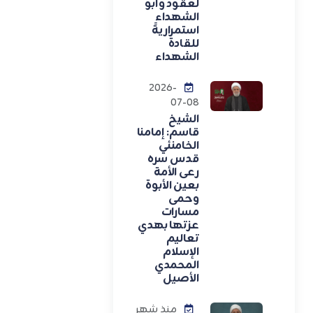
لعقود وأبو
الشهداء
استمراريةً
للقادة
الشهداء
2026-
07-08
الشيخ
قاسم: إمامنا
الخامنئي
قدس سره
رعى الأمة
بعين الأبوة
وحمى
مسارات
عزتها بهدي
تعاليم
الإسلام
المحمدي
الأصيل
منذ شهر