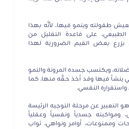
عيش طفولته وينمو فيها، لأنَّه بهذا
الطبيعي، على قاعدة التقليل من
ء بزرع بعض القيم الضرورية لهذا
ضلاته، ويكتسب جسده المرونة والنمو
 ينشأ فيها وقد أخذ حقَّه منها. كما
استقراره النفسي.
لولد عبد، وهو التعبير عن مرحلة التوجيه الرئيسة
 ومواكبته جسدياً ونفسياً وعقلياً
وحات وممنوعات، أوامر ونواهي، ثواب