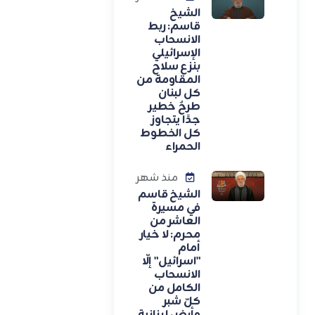
الشيخ
قاسم: ربط
الانسحاب
الإسرائيلي
بنزع سلاح
المقاومة من
كل لبنان
طرحٌ خطير
جدًا يتجاوز
كل الخطوط
الحمراء
منذ شهر
الشيخ قاسم
في مسيرة
العاشر من
محرم: لا خيار
أمام
"اسرائيل" إلّا
الانسحاب
الكامل من
كلّ شبر