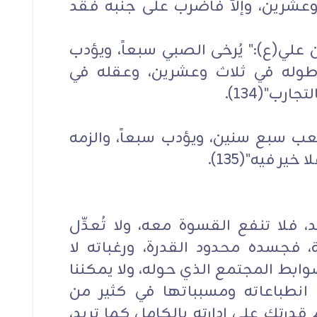
عشرين، وإلاَّ فاضرب على جنبه فقد
 علي(ع):" يُرخى الصبي سبعاً، ويؤدب
 طوله في ثلاث وعشرين، وعقله في
رب"(134).
لعب سبع سنين، ويؤدب سبعاً، والزمه
ر فيه"(135).
الولد سيد، فلا تنفع القسوة معه، ولا تُعدِّل
، فجسده محدود القدرة، ورغباته لا
ابط المجتمع الذي حوله، ولا يمكننا
انطباعاته ومسبباتها في كثير من
قدرتك على إدارته بالكامل كما تريد،