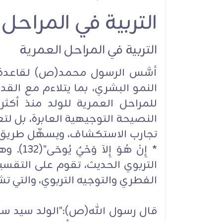
التربية في المراحل
التربية والتعليم متلا
التربية في المراحل العمرية
حقوق المعلم والمت
أسَّس الرسول محمد(ص) لقاعدة ا
النمو البشري، بما يتلاءم مع القد
النصيحة التوجيهية العابرة، بل لتعلي
تجارب الاستكشاف، ويسهِّل طريق تنمية 
* إِنْ هُ
التربوي الحديث، تقوم على التقسي
الفطري والتوجيه التربوي، والتي 
قال رسول الله(ص):"الولد سيد سب