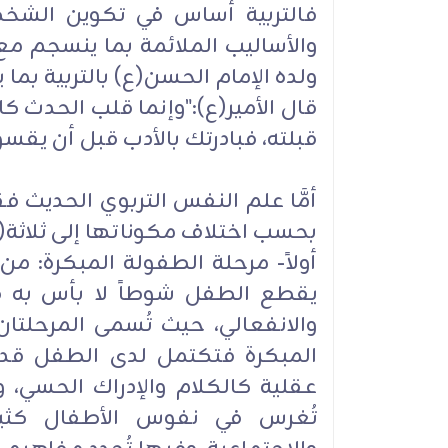
فالتربية أساس في تكوين الشخصي
والأساليب الملائمة بما ينسجم مع 
ولده الإمام الحسن(ع) بالتربية بم
قال الأمير(ع):"وإنما قلب الحدث كا
قبلته، فبادرتك بالأدب قبل أن يقسو ق
أمَّا علم النفس التربوي الحديث فق
بحسب اختلاف مكوناتها إلى ثلاثة(138) أيضاً، وهي:
يقطع الطفل شوطاً لا بأس به ف
والانفعالي، حيث تُسمى المرحلتان 
المبكرة فتكتمل لدى الطفل قد
عقلية كالكلام والإدراك الحسي،
تُغرس في نفوس الأطفال كثير 