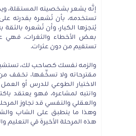
إنَّه يشعر بشخصيته المستقلة، وي
تستخدمه، بأن تُشعره بقدرته على
يُنجزها الكبار، وأن تُشعره بالثقة
بعض الأخطاء والثغرات، فهي عادي
تستقيم من دون عثرات.
والزمه نفسك كصاحب لك، تستشيره
مقترحاته ولا تسخِّفها، تخفف من
الاختيار الطوعي للدرس أو العمل أو
وانتبه لمشاعره، فهو يعتقد با
والعقلي والنفسي قد تجاوز المرحلة ا
وهذا ما ينطبق على الشاب والش
هذه المرحلة الأخيرة في التعليم وال