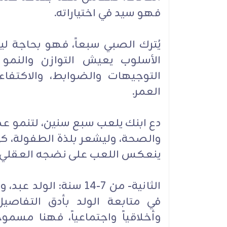
فهو سيد في اختياراته.
يُترك الصبي سبعاً، فهو بحاجة لي
الأسلوب يعيش التوازن والنمو 
التوجيهات والضوابط، والاكتفا
العمر.
دع ابنك يلعب سبع سنين، لتنمو ع
والصحة، وليشعر بلذة الطفولة، كي
ينعكس اللعب على نضجه العقلي و
الثانية- من 7-14 سنة: ا
في متابعة الولد بأدق التفاصيل،
وأخلاقياً واجتماعياً، فهنا مسم