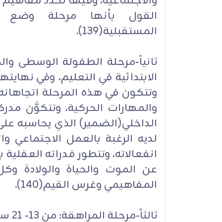
والاجتماعية، وفيها تُحدد مفاهيم 
القول بأنها مرحلة وضع ا
المستقبلية(139).
الابتدائية في التعليم، وفي نهاي
وتتكون في هذه المرحلة اتجاهاته ح
والمهارات الحركية، وتتكوَّن مدر
الداخلي(الضمير) الذي يحاسبه على
لديه الرغبة بالعمل الاجتماعي وا
انفعالاته، وتتطور قدراته العقلية 
عن الموت والحياة والولادة وك
المفاهيمي وغرس القيم(140).
ثالثاً-مرحلة المراهقة: من 13- 21 سنة، وهي قسمان: