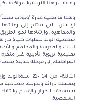
وعقاب، وهنا التربية والمواكبة بك
وهذا ما تعنيه عبارة "ويؤدب سبعاً"
الإنسان، التي تحتاج إلى رعايت
والمفاهيم، وإرشادها نحو الطري
شخصية الولد لتقلبات كثيرة في هذه 
البيت والمدرسة والمجتمع والأصدق
تعليمية تربوية تأديبية غير منفِّر
المراهقة، إلى مرحلة جديدة بخص
الثالثة- من 14 -21 
يتمسك بآرائه وتجربته، فصاحبه مص
تستهدف الحوار والإقناع والتفا
الشخصية.