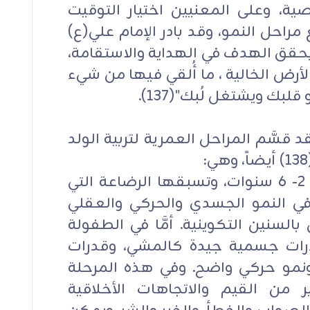
ة، وعلى المعنيين اختيار التوقيت
مراحل النمو، وقد بادر الإمام علي(ع)
ا يحقق الهدف في الهداية والاستقامة،
لأرض الخالية ، ما أُلقي فيها من شيء
لبك ويشتغل لُبك"(137).
د قسَّم المراحل العمرية لتربية الولد
أولاً- مرحلة الطفولة المبكرة: من 2- 6 سنوات، وتسبقها الرضاعة التي
ي النمو الجسدي والحركي والعقلي
بالسنين التكوينية. أمَّا في الطفولة
رات جسمية جيدة كالمشي، وقدرات
 ونمو حركي واضح. وفي هذه المرحلة
من القيم والاتجاهات الأخلاقية