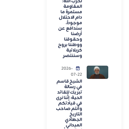
لحزب الله:
المقاومة
مستمرة ما
دام الاحتلال
موجوداً،
سندافع عن
أرضنا
وحقوقنا
ووطننا بروح
كربلائية
وسننتصر
2026-
07-22
الشيخ قاسم
في رسالة
تبريك للقائد
الحية: إنَّنا نرى
في قيادتكم
وأنتم صاحب
التاريخ
الجهادي
الميداني