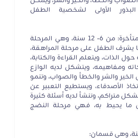
الصواب والخطأ، والخير والشر، ويمكن
لبذور الأولى لشخصية الطفل
ثانياً-مرحلة الطفولة الوسطى والمتأخرة: من 6- 12 سنة، وهي المرحلة
تها يشرف الطفل على مرحلة المراهقة،
ول الذات، ويتعلم القراءة والكتابة،
كاته ومفاهيمه، ويتشكل لديه الوازع
 الخير والشر والخطأ والصواب، وتنمو
تخاذ الأصدقاء، ويستطيع التعبير عن
بشكل متراكم، وتنشأ لديه أسئلة كثيرة
ل ما يحيط به، فهي مرحلة النضج