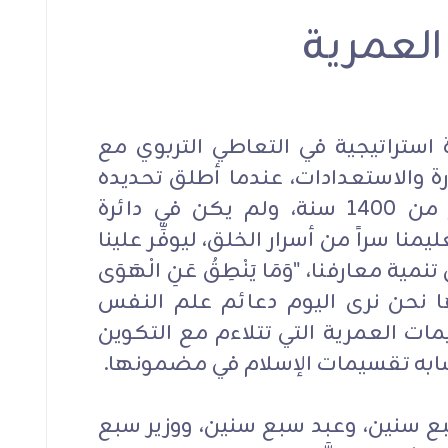
 العمرية
زمان
حق المتعلم
التربية في المراحل الع
علم
حقوق المعلم والمتعلم
ستراتيجية في التعاطي التربوي مع
حقوق المعلم والمتع
رة والاستعدادات، عندما أطلق تحديده
للمراحل العمرية للولد منذ أكثر من 1400 سنة، ولم يكن في دائرة
منا سراً من أسرار الخلق، ليوفِّر علينا
معارفنا، "وَمَا يَنْطِقُ عَنِ الْهَوَى
وَ إِلاَ وَحْيٌ يُوحَى"(132). وها نحن نرى اليوم دعائم علم النفس
مات العمرية التي تتلاءم مع التكوين
تشابه تقسيمات الإسلام في مضمونها.
ع سنين، وعبد سبع سنين، ووزير سبع