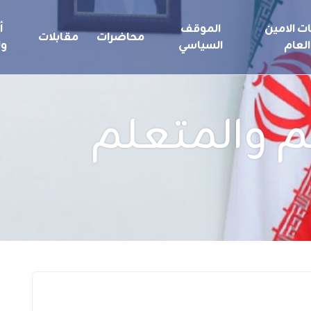
ت الامين
الموقف
أ
محاضرات
مقابلات
العام
السياسي
ول
 والمتعلم