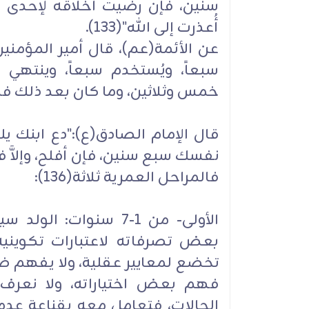
سنين، فإن رضيت أخلاقه لإحدى و
أُعذرت إلى الله"(133).
عن الأئمة(عم)، قال أمير المؤمنين
سبعاً، ويُستخدم سبعاً، وينتهي
خمس وثلاثين، وما كان بعد ذلك فالتجا
قال الإمام الصادق(ع):"دع ابنك ي
نفسك سبع سنين، فإن أفلح، وإلاَّ فلا خي
فالمراحل العمرية ثلاثة(136):
الأولى- من 1-7 سنوات: 
بعض تصرفاته لاعتبارات تكوينية
تخضع لمعايير عقلية، ولا يفهم ضو
فهم بعض اختياراته، ولا نعرف 
الحالات، فتعامل معه بقناعة عدم 