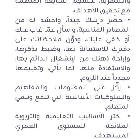
والشهرية، لتنسجم المتابعة المنظمة
مع تحقيق الأهداف.
• حضِّر درسك جيداً، واحشد له من
المصادر المناسبة، واسأل عمَّا غاب عنك
أو خفي عليك، ودوِّن ملاحظاتك على
دفترك للاستعانة بها، وضبط تذكرها،
وإراحة ذهنك من الإنشغال الدائم بها،
والاستفادة منها لما يأتي، وتقييمها
مجدداً عند اللزوم.
• ركِّز على المعلومات والمفاهيم
والسلوكيات الأساسية التي تنفع وتنمي
المتعلم.
• اختر الأساليب التعليمية والتربوية
الملائمة للمستوى العمري
المستهدف.