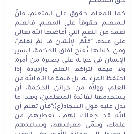
حق المتعلم
كما للمعلم حقوق على المتعلم، فإنَّ
للمتعلم حقوقاً على المعلم. فالعلم
نعمة من النعم التي أفاضها الله تعالى
على عبده، "عَلَّمَ الإِنْسَانَ مَا لَمْ يَعْلَمْ"،
ومن خلالها تُفتح آفاق الحكمة، ليسير
الإنسان في حياته على بصيرة من أمره.
ولا قيمة لتراكم العلم وازدياده إذا
احتفظ المرء به، بل قيمة ما آتاه الله من
العلم، وولاَّه من خزائن الحكمة، أن
يستخدمها لفائدة المتعلمين، وهذا ما
يدل عليه قول السجاد(ع):"فأن تعلم أن
الله قد جعلك لهم"، تعطيهم من
علمك، وتنمِّي معرفتهم، وتساعدهم