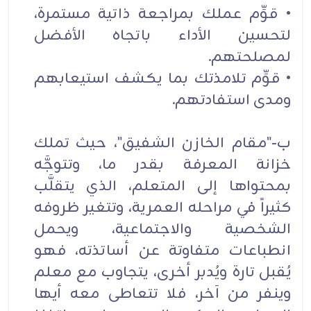
• قوِّم عملك بمراجعة ذاتية مستمرة،
لتحسين الأداء باتجاه الأفضل
لمصلحتهم.
• قوِّم تلامذتك بما يكشف استيعابهم
ومدى استفادتهم.
ب-"مقام الخازن الشفيق"، حيث تملك
خزانة المعرفة بقدر ما، وتتوجَّه
بمحتواها إلى المتعلم، الذي يتقلَّب
كثيراً في مراحله العمرية، وتتغير ظروفه
الشخصية والاجتماعية، ويحمل
انطباعات متفاوتة عن أساتذته، فهو
يُقبل تارة ويُدبر أخرى، يتجاوب مع معلم
وينفر من آخر، فلا تتعاطى معه أيها