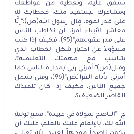
تشفق عليه، وتعطيه من عواطفك
ومشاعرك ليستفيد منك، فخطابك له
على قدر نموه، قال رسول الله(ص):"إنَّا
معاشر الأنبياء أُمرنا أن نخاطب الناس
على قدر عقولهم"(95)، فكيف إذا كنت
مسؤولاً عن اختيار شكل الخطاب الذي
يتناسب مع مهمتك التعليمية؟،
وقال(ص)":أمرني ربي بمداراة الناس كما
أمرني بأداء الفرائض"(96)، وهي تشمل
جميع الناس، فكيف إذا كان تلميذك
القاصر الضعيف؟.
ج_"الناصح لمولاه في عبيده"، فمع تولية
الله لك، بالإنعام عليك بالعلم، عليك أن
تكون ناصحاً موجهاً لعبيد الله تعالى،