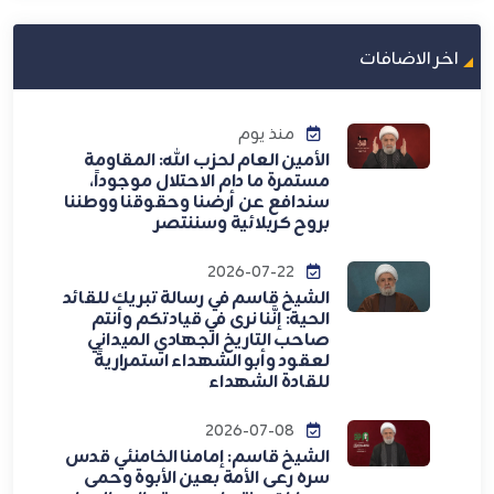
اخر الاضافات
منذ يوم
الأمين العام لحزب الله: المقاومة
مستمرة ما دام الاحتلال موجوداً،
سندافع عن أرضنا وحقوقنا ووطننا
بروح كربلائية وسننتصر
2026-07-22
الشيخ قاسم في رسالة تبريك للقائد
الحية: إنَّنا نرى في قيادتكم وأنتم
صاحب التاريخ الجهادي الميداني
لعقود وأبو الشهداء استمراريةً
للقادة الشهداء
2026-07-08
الشيخ قاسم: إمامنا الخامنئي قدس
سره رعى الأمة بعين الأبوة وحمى