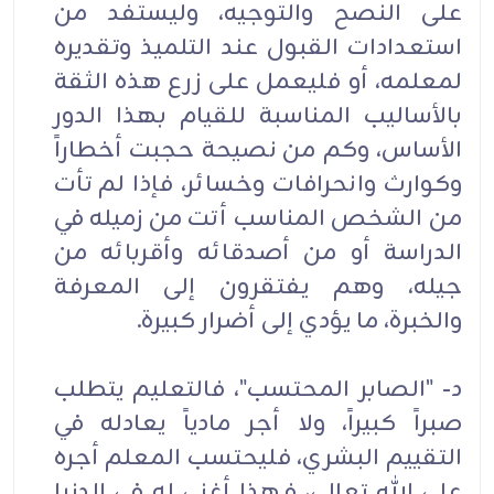
على النصح والتوجيه، وليستفد من
استعدادات القبول عند التلميذ وتقديره
لمعلمه، أو فليعمل على زرع هذه الثقة
بالأساليب المناسبة للقيام بهذا الدور
الأساس، وكم من نصيحة حجبت أخطاراً
وكوارث وانحرافات وخسائر، فإذا لم تأت
من الشخص المناسب أتت من زميله في
الدراسة أو من أصدقائه وأقربائه من
جيله، وهم يفتقرون إلى المعرفة
والخبرة، ما يؤدي إلى أضرار كبيرة.
د- "الصابر المحتسب"، فالتعليم يتطلب
صبراً كبيراً، ولا أجر مادياً يعادله في
التقييم البشري، فليحتسب المعلم أجره
على الله تعالى، فهذا أغنى له في الدنيا