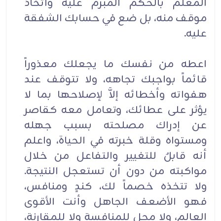
المعلم بالحكم المبرم عليه واتخاذ
موقف منه، بل ضع في حسابك الشفقة
عليه.
اعطه من نفسك ما يجعلك معذوراً
قائماً بواجبك تجاهه، ولا تتوقف عند
هفواته وأخطائه إلاَّ لإصلاحها بما لا
يؤثر على عطائك، وتعامل معه كقاصر
عن إدراك مصلحته بسبب جهله
ومستواه وقلة خبرته في الحياة، واعلم
أنه قابلٌ للتغيير والتفاعل من خلال
مواكبته من دون أن تستعجل النتيجة.
ولا تتخذه خصماً لك، كندٍ ومنافس،
فهو الأضعف الجاهل وأنت الأقوى
العالم، ولا محل للمنافسة ولا للمقارنة،