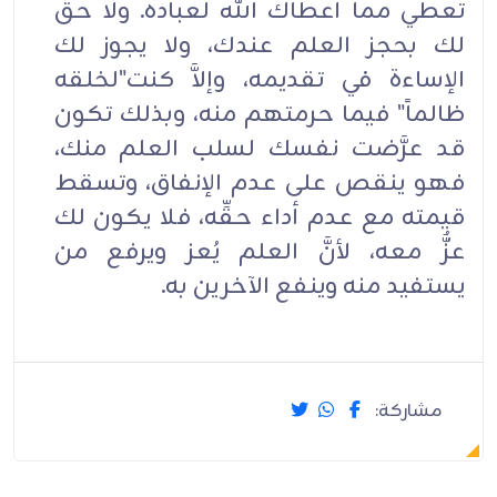
تعطي مما أعطاك الله لعباده. ولا حق
لك بحجز العلم عندك، ولا يجوز لك
الإساءة في تقديمه، وإلاَّ كنت"لخلقه
ظالماً" فيما حرمتهم منه، وبذلك تكون
قد عرَّضت نفسك لسلب العلم منك،
فهو ينقص على عدم الإنفاق، وتسقط
قيمته مع عدم أداء حقِّه، فلا يكون لك
عزٌّ معه، لأنَّ العلم يُعز ويرفع من
يستفيد منه وينفع الآخرين به.
مشاركة: