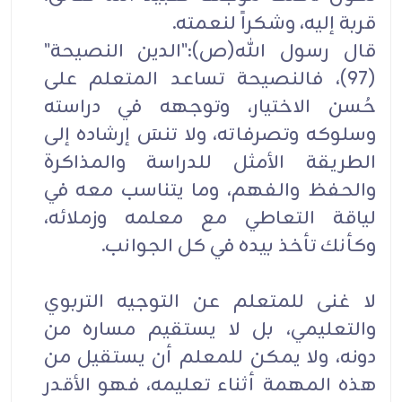
قربة إليه، وشكراً لنعمته.
قال رسول الله(ص):"الدين النصيحة"
(97)، فالنصيحة تساعد المتعلم على
حُسن الاختيار، وتوجهه في دراسته
وسلوكه وتصرفاته، ولا تنسَ إرشاده إلى
الطريقة الأمثل للدراسة والمذاكرة
والحفظ والفهم، وما يتناسب معه في
لياقة التعاطي مع معلمه وزملائه،
وكأنك تأخذ بيده في كل الجوانب.
لا غنى للمتعلم عن التوجيه التربوي
والتعليمي، بل لا يستقيم مساره من
دونه، ولا يمكن للمعلم أن يستقيل من
هذه المهمة أثناء تعليمه، فهو الأقدر