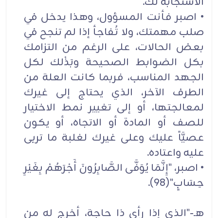
الاستجابة لك.
• اصبر فأنت المسؤول، وهذا يدخل في
صلب مهمتك، ولا تُفاجأ إذا لم تنجح في
بعض الحالات، على الرغم من التزامك
بكل الضوابط الصحيحة وبَذْلك لكل
الجهد المناسب، فربما كانت العلة من
الطرف الآخر، الذي يحتاج إلى غيرك
لمعالجتها، أو إلى تغيير نمط الاختيار
للصف أو المادة أو الاتجاه، أو يكون
عصيَّاً عليك وعلى غيرك لغلبة ما تربى
عليه واعتاده.
• اصبر، "إِنَّمَا يُوَفَّى الصَّابِرُونَ أَجْرَهُمْ بِغَيْرِ
حِسَابٍ"(98).
هـ-"الذي إذا رأى ذا حاجة، أخرج له من