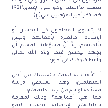
للوصول إلى حقائق الأمور، وفي الوقت
نفسه، فـ"العلم يزكو على الإنفاق"(93)
كما ذكر أمير المؤمنين علي(ع).
لا يتساوى المعلمون في الإحسان أو
الإساءة، فالعبرة بأعمالهم وليس
بألقابهم، إلاَّ أنَّ مسؤولية المعلم أن
يَجهد ليُحسن فيما ولاَّه الله تعالى
وأعطاه، وذلك في أمور:
أ- "قُمتَ به لهم"، فتعليمك من أجل
المتعلمين، وهذا يستدعي دراسة
معمَّقة لواقع من تريد تعليمهم:
فما هي أعمارهم؟ وذلك لمعرفة
قابلياتهم الإجمالية بحسب النمو