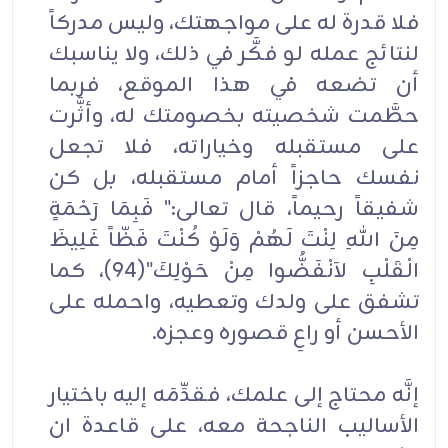
فلا قدرة له على مواجهتك، وليس مدركاً
لنتائج عمله لو فكَّر في ذلك، ولا يناسبك
أن تضعه في هذا الموقع، فربما
حطَّمت شخصيته بخصومتك له، وأثَّرت
على مستقبله وخياراته، فلا تجعل
نفسك حاجزاً أمام مستقبله، بل كن
شفيقاً رحيماً، قال تعالى:" فَبِمَا رَحْمَةٍ
مِنَ اللهِ لِنْتَ لَهُمْ وَلَوْ كُنْتَ فَظّاً غَلِيظَ
الْقَلْبِ لاَنْفَضُّوا مِنْ حَوْلِكَ"(94)، كما
تشفق على ولدك وتعطيه، واحمله على
الأحسن أو راعِ قصوره وعجزه.
إنَّه محتاج إلى علمك، فقدِّمَه إليه باختيار
الأساليب الناجحة معه، على قاعدة ان