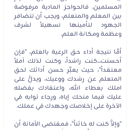
المسلمين. فالحواجز المادية مرفوضة
بين المعلم والمتعلم، ويجب أن تتضافر
الجهود لتأمينها تسهيلاً لشرف
وعظمة ومكانة العلم.
أمَّا نتيجة أداء حق الرعية بالعلم، "فإن
أحسنت...كنت راشداً، وكنت لذلك آملاً
معتقداً"، حيث يعبِّر حسن أدائك لحق
المتعلم عن رشدك ووعيك، ويدلُّ على
املك بعطاء الله، واعتقادك بفضله
عليك فيما منحك إياه، ورجاء ثوابه في
الآخرة على إخلاصك وجهدك في عملك.
"وإلاَّ كنت له خائناً"، فمقتضى الأمانة أن