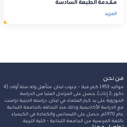
مقـدمة الطبعة السادسة
المزيد
من نحن
مواليد 1953 كفر فيلا - جنوب لبنان. متأهل وله ستة أولاد (4
ذكور ،2 إناث). حصل على المراحل العليا من الدراسة
الحوزوية على يد كبار العلماء في لبنان. دراسته الدينية تزامنت
مع الدراسة الأكاديمية وذلك منذ التحاقه بالجامعة اللبنانية
عام 1970م. حصل على الليسانس والكفاءة في الكيمياء
باللغة الفرنسية من الجامعة اللبنانية - كلية التربية.