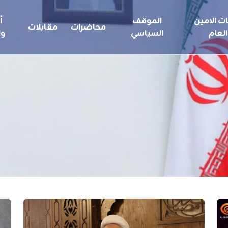
ت الامين
الموقف
أ
محاضرات
مقابلات
العام
السياسي
ول