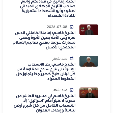
الحية: إنَّنا نرى في قيادتكم وأنتم
صاحب التاريخ الجهادي الميداني
لعقود وأبو الشهداء استمراريةً
للقادة الشهداء
2026-07-08
الشيخ قاسم: إمامنا الخامنئي قدس
سره رعى الأمة بعين الأبوة وحمى
مسارات عزتها بهدي تعاليم الإسلام
المحمدي الأصيل
منذ شهر
الشيخ قاسم: ربط الانسحاب
الإسرائيلي بنزع سلاح المقاومة من
كل لبنان طرحٌ خطير جدًا يتجاوز كل
الخطوط الحمراء
منذ شهر
الشيخ قاسم في مسيرة العاشر من
محرم: لا خيار أمام "اسرائيل" إلّا
الانسحاب الكامل من كلّ شبر وأرض
لبنانية وإيقاف العدوان