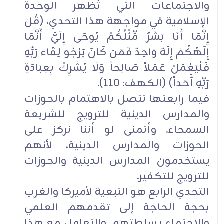
والاجتماعات التي تُظهر الوحدة
الإسلامية في مواجهة هذا التحدي، (قُلْ
إِنَّمَا أَنَا بَشَرٌ مِّثْلُكُمْ يُوحَى إِلَيَّ أَنَّمَا
إِلَهُكُمْ إِلَهٌ وَاحِدٌ فَمَن كَانَ يَرْجُو لِقَاء رَبِّهِ
فَلْيَعْمَلْ عَمَلاً صَالِحاً وَلَا يُشْرِكْ بِعِبَادَةِ
رَبِّهِ أَحَداً) (الكهف: 110).
فيما رابعتها تتصل بالاهتمام بالحوزات
والمدارس الدينية للترويج للشريعة
السمحاء. وأتمنى لو أننا نركز على
الحوزات والمدارس الدينية، لأنهم
يستخدمون المدارس الدينية والحوزات
للترويج للتكفير.
التحدي الرابع هو التبعية لأميركا والغرب
بحجة الحاجة إلى تقدمهم العلمي
والاحتماء بسلطتهم. والتعامل مع هذا