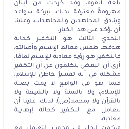
بلغة القوة، وقد خرجت من لبنان
مهزومةً معترفة بذلك، ببركة سواعد
وبنادق المجاهدين والمجاهدات، وعلينا
أن نؤكد على هذا الخيار.
التحدي الثالث هو التكفير كحالة
هدفها طمس معالم الإسلام وأصالته.
فالتكفير هو رؤية معادية للإسلام تمامًا،
أرى أن البعض يتكلمون عن أن التكفير
مشكلة في أنه تفسيرٌ خاطئ للإسلام،
فيما هو في الواقع لا يمت بصلة
للإسلام، ولا بالسنة ولا بالشيعة ولا
بالقرآن ولا بمحمد(ص). لذلك، علينا أن
نتعامل مع التكفير كحالة إرهابية
معادية.
ويكمن الحل في وجوب التعامل مع