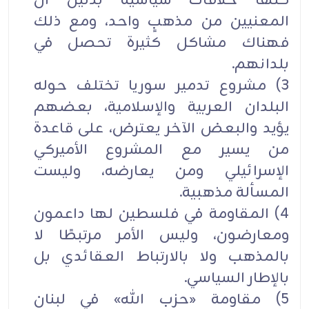
كلها خلافات سياسية بدليل أن
المعنيين من مذهبٍ واحد، ومع ذلك
فهناك مشاكل كثيرة تحصل في
بلدانهم.
3) مشروع تدمير سوريا تختلف حوله
البلدان العربية والإسلامية، بعضهم
يؤيد والبعض الآخر يعترض، على قاعدة
من يسير مع المشروع الأميركي
الإسرائيلي ومن يعارضه، وليست
المسألة مذهبية.
4) المقاومة في فلسطين لها داعمون
ومعارضون، وليس الأمر مرتبطًا لا
بالمذهب ولا بالارتباط العقائدي بل
بالإطار السياسي.
5) مقاومة «حزب الله» في لبنان