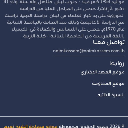
مواليد 1953 كفر فيلا - جنوب لبنان. متأهل وله ستة أولاد (4
ذكور ،2 إناث). حصل على المراحل العليا من الدراسة
الحوزوية على يد كبار العلماء في لبنان. دراسته الدينية تزامنت
مع الدراسة الأكاديمية وذلك منذ التحاقه بالجامعة اللبنانية
عام 1970م. حصل على الليسانس والكفاءة في الكيمياء
باللغة الفرنسية من الجامعة اللبنانية - كلية التربية.
تواصل معنا
naimkassem@naimkassem.com.lb
روابط
موقع العهد الاخباري
موقع المقاومة
السيرة الذاتيه
©
2026
جميع الحقوق محفوطة
موقع سماحة الشيخ نعيم