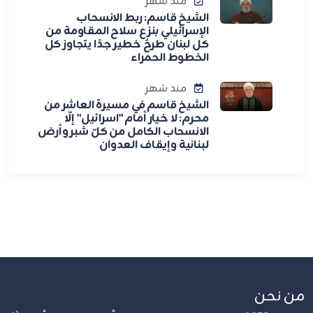
منذ شهر
الشيخ قاسم: ربط الانسحاب
الإسرائيلي بنزع سلاح المقاومة من
كل لبنان طرحٌ خطير جدًا يتجاوز كل
الخطوط الحمراء
منذ شهر
الشيخ قاسم في مسيرة العاشر من
محرم: لا خيار أمام "اسرائيل" إلّا
الانسحاب الكامل من كلّ شبر وأرض
لبنانية وإيقاف العدوان
من نحن