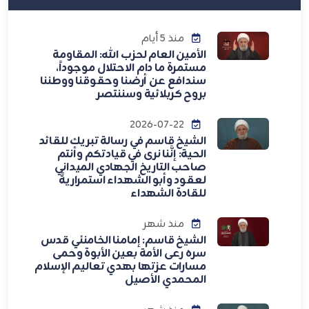
منذ 5 أيام
الأمين العام لحزب الله: المقاومة
مستمرة ما دام الاحتلال موجوداً،
سندافع عن أرضنا وحقوقنا ووطننا
بروح كربلائية وسننتصر
2026-07-22
الشيخ قاسم في رسالة تبريك للقائد
الحية: إنَّنا نرى في قيادتكم وأنتم
صاحب التاريخ الجهادي الميداني
لعقود وأبو الشهداء استمراريةً
للقادة الشهداء
منذ شهر
الشيخ قاسم: إمامنا الخامنئي قدس
سره رعى الأمة بعين الأبوة وحمى
مسارات عزتها بهدي تعاليم الإسلام
المحمدي الأصيل