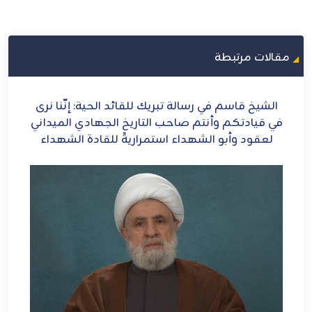
مقالات مرتبطة
 إنَّنا نرى
الشيخ قاسم: إيران أيقونة العزة والشرف
دي الميداني
ة الشهداء
أنشطة ولقاءات