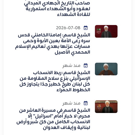
صاحب التاريخ الجهادي الميداني
لعقود وأبو الشهداء استمراريةً
للقادة الشهداء
2026-07-08
الشيخ قاسم: إمامنا الخامنئي قدس
سره رعى الأمة بعين الأبوة وحمى
مسارات عزتها بهدي تعاليم الإسلام
المحمدي الأصيل
منذ شهر
الشيخ قاسم: ربط الانسحاب
الإسرائيلي بنزع سلاح المقاومة من
كل لبنان طرحٌ خطير جدًا يتجاوز كل
الخطوط الحمراء
منذ شهر
الشيخ قاسم في مسيرة العاشر من
محرم: لا خيار أمام "اسرائيل" إلّا
الانسحاب الكامل من كلّ شبر وأرض
لبنانية وإيقاف العدوان