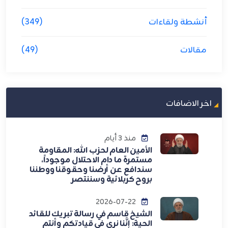
أنشطة ولقاءات
(349)
مقالات
(49)
اخر الاضافات
منذ 3 أيام
الأمين العام لحزب الله: المقاومة
مستمرة ما دام الاحتلال موجوداً،
سندافع عن أرضنا وحقوقنا ووطننا
بروح كربلائية وسننتصر
2026-07-22
الشيخ قاسم في رسالة تبريك للقائد
الحية: إنَّنا نرى في قيادتكم وأنتم