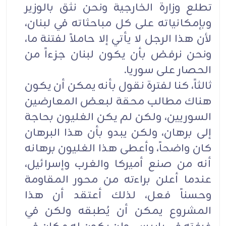
تطلع وزارة الخارجية ونحن نثق بالوزير
وبإمكانياته على كل مباحثاته في لبنان،
لأن هذا الرجل لا يأتي إلا حاملاً لفتنة ما،
ونحن نرفض بأن يكون لبنان جزءاً من
الحصار على سوريا.
ثالثاً، كنا لفترة نقول بأنه يمكن أن يكون
هناك مطالب محقة لبعض المعارضين
السوريين، ولكن لم يكن الغليون بحاجة
إلى برهان، ولكن يبدو بأن هذا البرهان
كان واضحاً، وأعطى هذا الغليون برهانه
أنه من صنع أميركا والغرب وإسرائيل،
عندما أعلن براءته من محور المقاومة
وحسناً فعل، لذلك أعتقد أن هذا
المشروع يمكن أن يُطبقه ولكن في