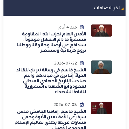
اخر الاضافات
منذ 4 أيام
الأمين العام لحزب الله: المقاومة
مستمرة ما دام الاحتلال موجوداً،
سندافع عن أرضنا وحقوقنا ووطننا
بروح كربلائية وسننتصر
2026-07-22
الشيخ قاسم في رسالة تبريك للقائد
الحية: إنَّنا نرى في قيادتكم وأنتم
صاحب التاريخ الجهادي الميداني
لعقود وأبو الشهداء استمراريةً
للقادة الشهداء
2026-07-08
الشيخ قاسم: إمامنا الخامنئي قدس
سره رعى الأمة بعين الأبوة وحمى
مسارات عزتها بهدي تعاليم الإسلام
المحمدي الأصيل