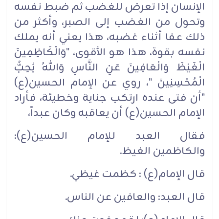
الإنسان إذا تعرض للغضب ثم ضبط نفسه
وتحول من الغضب إلى الصبر، وأكثر من
ذلك عفا أثناء غضبه، هذا يعني أنه يملك
نفسه بقوة، هذا هو الأقوى، "وَالْكَاظِمِينَ
الْغَيْظَ وَالْعَافِينَ عَنِ النَّاسِ وَاللهُ يُحِبُّ
الْمُحْسِنِينَ "، روي عن الإمام الحسين(ع)
"أن فتى عنده ارتكب جناية وخطيئة، فأراد
الإمام الحسين(ع) أن يعاقبه وكان عبداً،
فقال العبد للإمام الحسين(ع):
والكاظمين الغيظ.
قال الإمام(ع) : كظمت غيظي.
قال العبد: والعافين عن الناس.