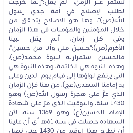
تستمر عبر الزمن، ألم يقل:"إنما خرجت
لطلب الإصلاح في أمة جدي رسول
الله(ص)"، وها هو الإصلاح يتحقق من
خلال المؤمنين والمؤمنات في هذا الزمان
وفي كل زمان، ألم يقل نبينا
الأكرم(ص):"حسينٌ مني وأنا من حسين"،
فالحسين استمرارية لنبوة محمد(ص)،
وهذه النبوة هي الخاتمة، وهذه النبوة هي
التي يرتفع لواؤها إلى قيام يوم الدين وعلى
يد إمامنا المهدي(عج)، من هنا فإن الزمان
الذي مرَّ على هجرة رسول الله(ص) وهو
1430 سنة، والتوقيت الذي مرَّ على شهادة
الإمام الحسين(ع) وهو 1369 سنة، لأن
الشهادة حصلت في سنة 61هـ أي أن علينا
أن نطرح هذا الرقم من 1430 حتى نصل