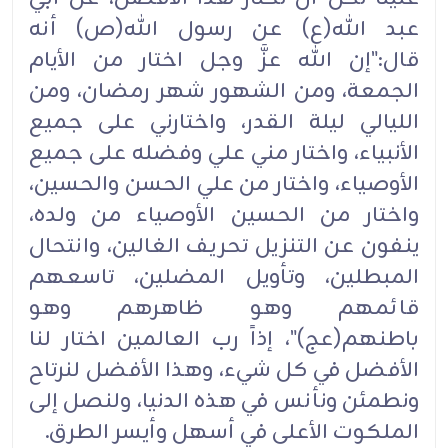
عبد الله(ع) عن رسول الله(ص) أنه
قال:"إن الله عزَّ وجل اختار من الأيام
الجمعة، ومن الشهور شهر رمضان، ومن
الليالي ليلة القدر، واختارني على جميع
الأنبياء، واختار مني علي وفضله على جميع
الأوصياء، واختار من علي الحسن والحسين،
واختار من الحسين الأوصياء من ولده،
ينفون عن التنزيل تحريف الغالين، وانتحال
المبطلين، وتأويل المضلين، تاسعهم
قائمهم وهو ظاهرهم وهو
باطنهم(عج)"، إذاً رب العالمين اختار لنا
الأفضل في كل شيء، وهذا الأفضل لنرتاح
ونطمئن ونأنس في هذه الدنيا، ولنصل إلى
الملكوت الأعلى في أسهل وأيسر الطرق.