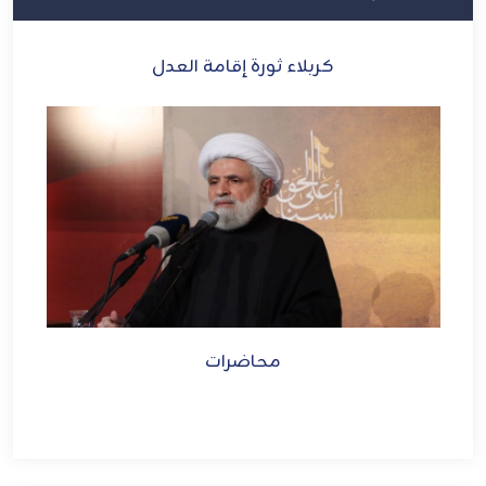
ام
كربلاء ثورة إقامة العدل
دة
محاضرات