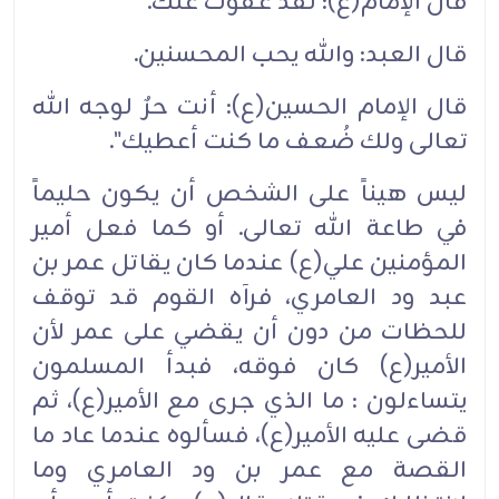
قال الإمام(ع): لقد عفوت عنك.
قال العبد: والله يحب المحسنين.
قال الإمام الحسين(ع): أنت حرٌ لوجه الله
تعالى ولك ضُعف ما كنت أعطيك".
ليس هيناً على الشخص أن يكون حليماً
في طاعة الله تعالى. أو كما فعل أمير
المؤمنين علي(ع) عندما كان يقاتل عمر بن
عبد ود العامري، فرآه القوم قد توقف
للحظات من دون أن يقضي على عمر لأن
الأمير(ع) كان فوقه، فبدأ المسلمون
يتساءلون : ما الذي جرى مع الأمير(ع)، ثم
قضى عليه الأمير(ع)، فسألوه عندما عاد ما
القصة مع عمر بن ود العامري وما