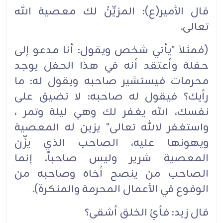
قال الأمير(ع): المزيِّنُ لك معصية الله
تعالى.
(فمثلاً "يأتي شخص ويقول: أنا مدعو إلى
حفلة وأعتقد أنه في هذا الحفل يوجد
محرمات فيستشير صاحبه ويقول له: ما
رأيك؟ فيقول له صاحبه: لا تضيق على
نفسك، الله يغفر لك وهي ليلة وتمر ،
واستغفر لالله تعالى" يزين له المعصية
ويهونها عليه، الصاحب الذي يزِّن
المعصية شرير وليس صاحباً، إنما
الصاحب من ينصح أخاه وصاحبه من
الوقوع في الأعمال المحرمة والمنكرة).
قال زيد: فأيُ الخلق أشقى؟