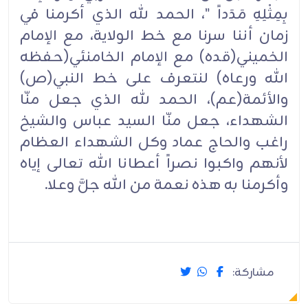
بِمِثْلِهِ مَدَداً "، الحمد لله الذي أكرمنا في
زمان أننا سرنا مع خط الولاية، مع الإمام
الخميني(قده) مع الإمام الخامنئي(حفظه
الله ورعاه) لنتعرف على خط النبي(ص)
والأئمة(عم)، الحمد لله الذي جعل منّا
الشهداء، جعل منّا السيد عباس والشيخ
راغب والحاج عماد وكل الشهداء العظام
لأنهم واكبوا نصراً أعطانا الله تعالى إياه
وأكرمنا به هذه نعمة من الله جلَّ وعلا.
مشاركة: