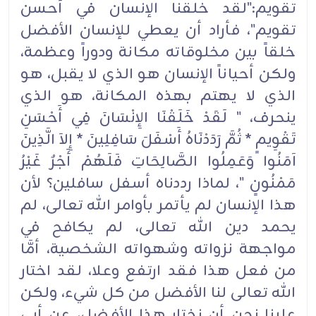
تقويم:"لقد خلقنا الإنسان في أحسن
تقويم"، فأراد أن يعطي للإنسان الأفضل
خلقاً بين مخلوقاته مكانة ودوراً وعظمة،
ولكن أحياناً الإنسان هو الذي لا يقبل، هو
الذي لا يهتم بهذه المكانة، هو الذي
ينحرف، " لَقَدْ خَلَقْنَا الإِنْسَانَ فِي أَحْسَنِ
تَقْوِيمٍ * ثُمَّ رَدَدْنَاهُ أَسْفَلَ سَافِلِينَ * إِلاَ الَّذِينَ
آمَنُوا وَعَمِلُوا الصَّالِحَاتِ فَلَهُمْ أَجْرٌ غَيْرُ
مَمْنُونٍ "، لماذا رددناه أسفل سافلين؟ لأن
هذا الإنسان لم يأتمر بأوامر الله تعالى، لم
يحمد دين الله تعالى، لم يكافح في
مواجهة نزواته وشهواته الشخصية، أمَّا
من فعل هذا فقد ارتفع وعلا، لقد اختار
الله تعالى لنا الأفضل من كل شيء، ولكن
علينا نحن أن نختار هذا الأفضل، عن أبي