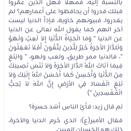
بالنسبة إليه، فمهلاً فهل الذين عمَّروا
قبلك قدروا أن يحافظوا على أعمارهم؟ لم
يقدروا، فبيوتهم خاوية، فإذاً الدنيا ليست
آخر الهم كما يقول الله تعالى عن الدنيا
عن الدنيا " وَمَا الْحَيَاةُ الدُّنْيَا إِلاَ لَعِبٌ وَلَهْوٌ
وَلَلدَّارُ الآَخِرَةُ خَيْرٌ لِلَّذِينَ يَتَّقُونَ أَفَلاَ تَعْقِلُونَ
"، فالدنيا ممر طريق، ولعب ولهو، " وَابْتَغِ
فِيمَا آتَاكَ اللهُ الدَّارَ الآَخِرَةَ وَلاَ تَنْسَ نَصِيبَكَ
مِنَ الدُّنْيَا وَأَحْسِنْ كَمَا أَحْسَنَ اللهُ إِلَيْكَ وَلاَ
تَبْغِ الْفَسَادَ فِي الأرْضِ إِنَّ اللهَ لاَ يُحِبُّ
الْمُفْسِدِينَ ")
ثم قال زيد: فأيُ الناس أشد حسرة؟
فقال الأمير(ع): الذي حُرم الدنيا والآخرة،
ذلك هو الخسران المبين.