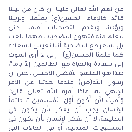
من نعم الله تعالى علينا أن كان من بيننا
قائد كالإمام الحسين(ع) يعلِّمنا ويربينا
ويؤدبنا ويقدم التضحيات أمامنا حتى
نتعلم منه فتهون التضحيات مهما بلغت
بل نشعر مع التضحية أننا نعيش السعادة
كما علمنا الحسين(ع) " إني لا أرى الموت
إلى سعادة والحياة مع الظالمين إلاَّ برما"،
هذا هو المنهج الأفضل الأحسن ، حتى أن
رسول الله(ص) عندما حدثنا عن الأمر
الإلهي له، ماذا أمره الله تعالى قال:"
وَأُمِرْتُ لأَنْ أَكُونَ أَوَّلَ الْمُسْلِمِينَ "، دائماً
الإنسان يجب أن يفكر بأن يكون في
الطليعة، لا أن يفكر الإنسان بأن يكون في
المستويات المتدنية، أو في الحالات التي