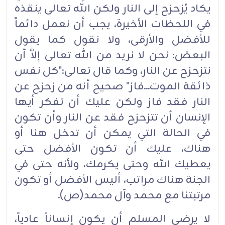
يكاد يُزحزح إلى النار ولكن الله تعالى ينقذه
في اللحظات الأخيرة، يجب أن نعمل دائماً
للأفضل والأرقى، ولا نقول كما يقول
البعض: نحن لا نريد من الله تعالى إلاَّ أن
نتزحزح عن النار، وكما قال تعالى:"كل نفس
ذائقة الموت...فاز" صحيح أنه من زحزح عن
النار فقد فاز ولكن عليك أن تفكر أيها
الإنسان أن تتزحزح فقد عن النار وأن تكون
في الحالة التي يمكن أن تدخل هنا أو
هناك، عليك أن تكون الأفضل حتى
يعطيك الله وحتى يكرمك، ولأنه حتى في
الجنة هناك مراتب، أليس الأفضل أو تكون
مرتبتنا مع محمد وآل محمد(ص).
لا يرضى المسلم أن يكون إنساناً عادياً،