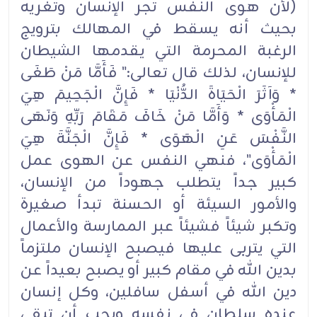
(لأن هوى النفس تجر الإنسان وتغريه
بحيث أنه يسقط في المهالك بترويج
الرغبة المحرمة التي يقدمها الشيطان
للإنسان، لذلك قال تعالى:" فَأَمَّا مَنْ طَغَى
* وَآثَرَ الْحَيَاةَ الدُّنْيَا * فَإِنَّ الْجَحِيمَ هِيَ
الْمَأْوَى * وَأَمَّا مَنْ خَافَ مَقَامَ رَبِّهِ وَنَهَى
النَّفْسَ عَنِ الْهَوَى * فَإِنَّ الْجَنَّةَ هِيَ
الْمَأْوَى"، فنهي النفس عن الهوى عمل
كبير جداً يتطلب جهوداً من الإنسان،
والأمور السيئة أو الحسنة تبدأ صغيرة
وتكبر شيئاً فشيئاً عبر الممارسة والأعمال
التي يتربى عليها فيصبح الإنسان ملتزماً
بدين الله في مقام كبير أو يصبح بعيداً عن
دين الله في أسفل سافلين، وكل إنسان
عنده سلطان في نفسه ويجب أن تبقى