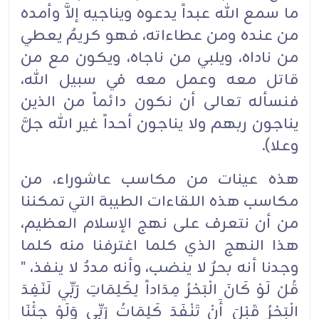
ما سمع الله عبداً يدعوه ويناجيه إلاَّ وأمده
من عنده ومن عطاءاته، فهو كريمٌ يعطي
من ناداه، ويلبي من ناجاه، ويكون مع من
قاتل معه وعمل معه في سبيل الله،
فنسأله تعالى أن نكون دائماً من الذين
يناجون ربهم ولا يناجون أحداً غير الله جلَّ
وعلا).
هذه عينات من مكاسب عاشوراء، من
مكاسب هذه اللقاءات الطيبة التي تمكننا
من أن نتعرف على نهج الإسلام العظيم،
هذا النهج الذي كلما اغترفنا منه كلما
وجدنا أنه بحرٌ لا ينضب، وأنه مددٌ لا ينفذ، "
قُلْ لَوْ كَانَ الْبَحْرُ مِدَاداً لِكَلِمَاتِ رَبِّي لَنَفِدَ
الْبَحْرُ قَبْلَ أَنْ تَنْفَدَ كَلِمَاتُ رَبِّي وَلَوْ جِئْنَا