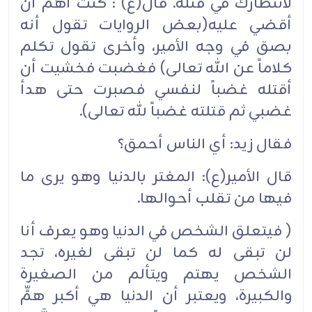
لانتظارك في قتله. قال(ع) : كنت أهم أن
أقضي عليه(بعض الروايات تقول أنه
بصق في وجه الأمير، وأخرى تقول تكلم
كلاماً عن الله تعالى) فغضبت فخشيت أن
أقتله غضباً لنفسي فصبرت حتى هدأ
غضبي ثم قتلته غضباً لله تعالى).
فقال زيد: أي الناس أحمق؟
قال الأمير(ع): المغتر بالدنيا وهو يرى ما
فيها من تقلب أحوالها.
( فيتعلق الشخص في الدنيا وهو يعرف أنا
لن تبقى له كما لن تبقى لغيره، تجد
الشخص يهتم ويتألم من الصغيرة
والكبيرة، ويعتبر أن الدنيا هي أكبر همٍّ