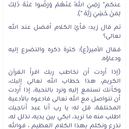
عنكم" رَضِيَ اللهُ عَنْهُمْ وَرَضُوا عَنْهُ ذَلِكَ
لِمَنْ خَشِيَ رَبَّهُ ").
ثم قال زيد: فأيُ الكلام أفضل عند الله
تعالى؟
فقال الأمير(ع): كثرة ذكره والتضرع إليه
ودعاؤه.
(إذا أردت أن تخاطب ربك اقرأ القرآن
الكريم، هذا خطاب الله تعالى إليك،
وكأنك تستمع إليه وترد بالتحية، إذا أردت
أن تتواصل مع الله تعالى فادعوه بالأدعية
المختلفة، قل له: يا رب أنا عبد أناجيك
اطلب منه ما تريد، ابكي بين يديه، تذلل له،
تذرع وتكلم بهذا الكلام العظيم ، فوالله