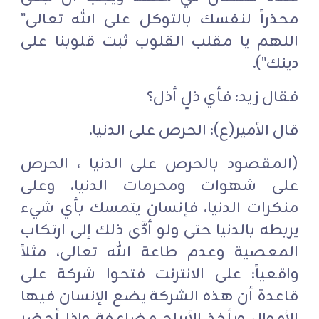
محذراً لنفسك بالتوكل على الله تعالى"
اللهم يا مقلب القلوب ثبت قلوبنا على
دينك").
فقال زيد: فأي ذلٍ أذل؟
قال الأمير(ع): الحرص على الدنيا.
(المقصود بالحرص على الدنيا ، الحرص
على شهوات ومحرمات الدنيا، وعلى
منكرات الدنيا، فإنسان يتمسك بأي شيء
يربطه بالدنيا حتى ولو أدَّى ذلك إلى ارتكاب
المعصية وعدم طاعة الله تعالى، مثلاً
واقعياً: على الانترنت فتحوا شركة على
قاعدة أن هذه الشركة يضع الإنسان فيها
الأموال ويأخذ الأرباح مضاعفة وإذا أحضر