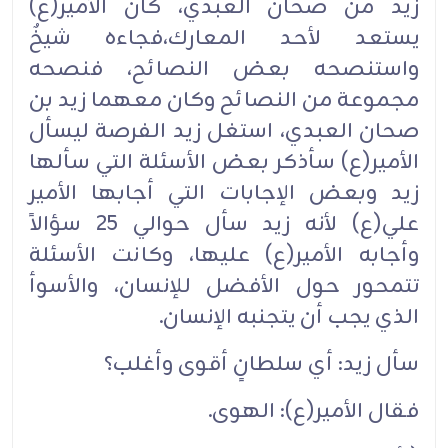
زيد من صحان العبدي، كان الأمير(ع)
يستعد لأحد المعارك،فجاءه شيخٌ
واستنصحه بعض النصائح، فنصحه
مجموعة من النصائح وكان معهما زيد بن
صحان العبدي، استغل زيد الفرصة ليسأل
الأمير(ع) سأذكر بعض الأسئلة التي سألها
زيد وبعض الإجابات التي أجابها الأمير
علي(ع) لأنه زيد سأل حوالي 25 سؤالاً
وأجابه الأمير(ع) عليها، وكانت الأسئلة
تتمحور حول الأفضل للإنسان، والأسوأ
الذي يجب أن يتجنبه الإنسان.
سأل زيد: أي سلطانٍ أقوى وأغلب؟
فقال الأمير(ع): الهوى.