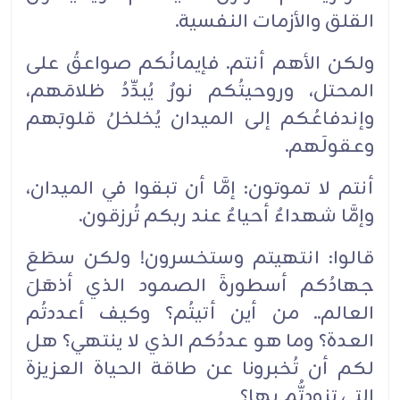
القلق والأزمات النفسية.
ولكن الأهم أنتم. فإيمانُكم صواعقُ على
المحتل، وروحيتُكم نورٌ يُبدِّدُ ظلامَهم،
وإندفاعُكم إلى الميدان يُخلخلُ قلوبَهم
وعقولَهم.
أنتم لا تموتون: إمَّا أن تبقوا في الميدان،
وإمَّا شهداءٌ أحياءٌ عند ربكم تُرزقون.
قالوا: انتهيتم وستخسرون! ولكن سطَعَ
جهادُكم أسطورةَ الصمود الذي أذهَلَ
العالم.. من أين أتيتُم؟ وكيف أعددتُم
العدة؟ وما هو عددُكم الذي لا ينتهي؟ هل
لكم أن تُخبرونا عن طاقة الحياة العزيزة
التي تزودتُّم بها؟