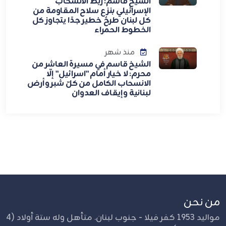
الشيخ قاسم: ربط الانسحاب
الإسرائيلي بنزع سلاح المقاومة من
كل لبنان طرحٌ خطير جدًا يتجاوز كل
الخطوط الحمراء
منذ شهر
الشيخ قاسم في مسيرة العاشر من
محرم: لا خيار أمام "اسرائيل" إلّا
الانسحاب الكامل من كلّ شبر وأرض
لبنانية وإيقاف العدوان
من نحن
مواليد 1953 كفر فيلا - جنوب لبنان. متأهل وله ستة أولاد (4