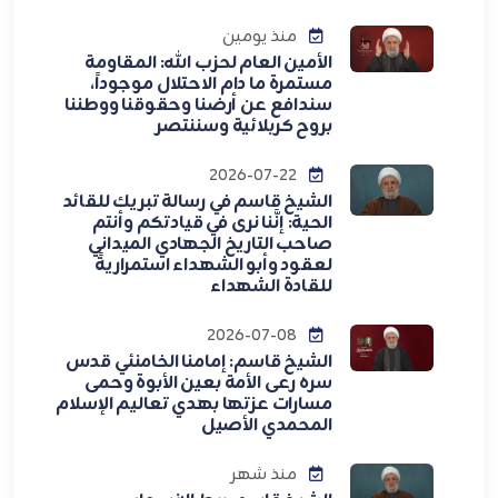
منذ يومين
الأمين العام لحزب الله: المقاومة
مستمرة ما دام الاحتلال موجوداً،
سندافع عن أرضنا وحقوقنا ووطننا
بروح كربلائية وسننتصر
2026-07-22
الشيخ قاسم في رسالة تبريك للقائد
الحية: إنَّنا نرى في قيادتكم وأنتم
صاحب التاريخ الجهادي الميداني
لعقود وأبو الشهداء استمراريةً
للقادة الشهداء
2026-07-08
الشيخ قاسم: إمامنا الخامنئي قدس
سره رعى الأمة بعين الأبوة وحمى
مسارات عزتها بهدي تعاليم الإسلام
المحمدي الأصيل
منذ شهر