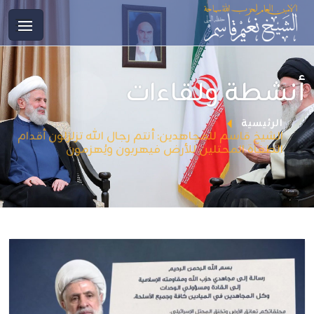
أنشطة ولقاءات
الرئيسية
الشيخ قاسم للمجاهدين: أنتم رجال الله تزلزلون أقدام
الطغاة المحتلين للأرض فيهربون ويُهزمون