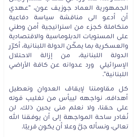
الجمهورية العماد جوزيف عون، "عهدي
أن أدعو الى مناقشة سياسة دفاعية
متكاملة كجزء من استراتيجية أمن وطني
على المستويات الدبلوماسية والاقتصادية
والعسكرية بما يمكّن الدولة اللبنانية، أكرّر
الدولة اللبنانية، من إزالة الاحتلال
الإسرائيلي ورد عدوانه عن كافة الأراضي
اللبنانية".
كل مقاومتنا لإيقاف العدوان وتعطيل
أهدافه، نواجهه لييأس من تغليب قوته
على حقنا، ولا نعلم متى يحين ذلك. لن
نُغادر ساحة المواجهة إلى أن يوفقنا الله
تعالى، ونسأله جلَّ وعلا أن يكون قريبًا.