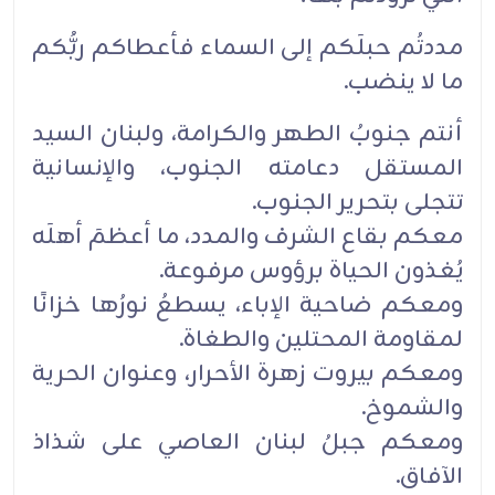
مددتُم حبلَكم إلى السماء فأعطاكم ربُّكم
ما لا ينضب.
أنتم جنوبُ الطهر والكرامة، ولبنان السيد
المستقل دعامته الجنوب، والإنسانية
تتجلى بتحرير الجنوب.
معكم بقاع الشرف والمدد، ما أعظمَ أهلَه
يُغذون الحياة برؤوس مرفوعة.
ومعكم ضاحية الإباء، يسطعُ نورُها خزانًا
لمقاومة المحتلين والطغاة.
ومعكم بيروت زهرة الأحرار، وعنوان الحرية
والشموخ.
ومعكم جبلُ لبنان العاصي على شذاذ
الآفاق.