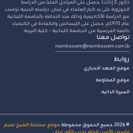
ذكور ،2 إناث). حصل على المراحل العليا من الدراسة
الحوزوية على يد كبار العلماء في لبنان. دراسته الدينية تزامنت
مع الدراسة الأكاديمية وذلك منذ التحاقه بالجامعة اللبنانية
عام 1970م. حصل على الليسانس والكفاءة في الكيمياء
باللغة الفرنسية من الجامعة اللبنانية - كلية التربية.
تواصل معنا
naimkassem@naimkassem.com.lb
روابط
موقع العهد الاخباري
موقع المقاومة
السيرة الذاتيه
©
2026
جميع الحقوق محفوطة
موقع سماحة الشيخ نعيم
قاسم- الأمين العام لحزب الله- لبنان