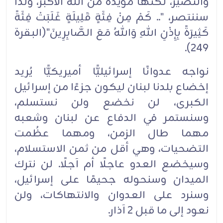
والنصير، لكنَّها مؤيدةٌ من الله الأكبر، ولذا
سننتصر، ".. كَمْ مِنْ فِئَةٍ قَلِيلَةٍ غَلَبَتْ فِئَةً
كَثِيرَةً بِإِذْنِ اللهِ وَاللهُ مَعَ الصَّابِرِينَ"(البقرة
249).
نواجه عدوانًا إسرائيليًّا أميريكيًّا يُريد
إخضاع بلدنا لبنان ليكون جزءًا من إسرائيل
الكبرى، لن نخضع ولن نستسلم،
وسنستمر في الدفاع عن لبنان وشعبه
مهما طال الزمن، ومهما عظُمت
التضحيات، وهي أقل من ثمن الاستسلام،
وسيخضع العدو عاجلًا أم آجلًا. لن نترك
الميدان وسنحوله جحيمًا على إسرائيل،
وسنرد على العدوان والانتهاكات، ولن
نعود إلى ما قبل 2 آذار.