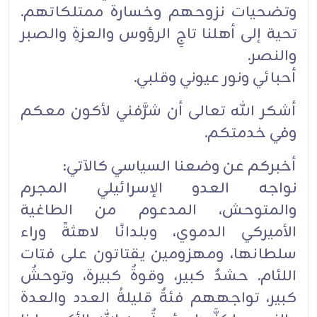
وتضحيات نزوحهم وخسارة ممتلكاتهم.
تحية إلى أهلنا تاجِ الرؤوس والعزةِ والصبر
والنصر.
أحبائي ونور عيوني وقلبي.
أشكر الله تعالى أن شرَّفني لأكون معكم
وفي خدمتكم.
أخبركم عن وضعنا السياسي كالآتي:
نواجه العدو الإسرائيلي المجرم
والمتوحش، المدعوم من الطاغية
الأميركي الدموي، وبلدانًا لاهثةً وراء
سلطانها، ومهزومين يقتاتون على فتات
اللئام. حشدٌ كبير، وقوةٌ كبيرة، وتوحشٌ
كبير، تواجههم فئةٌ قليلةُ العدد والعدة