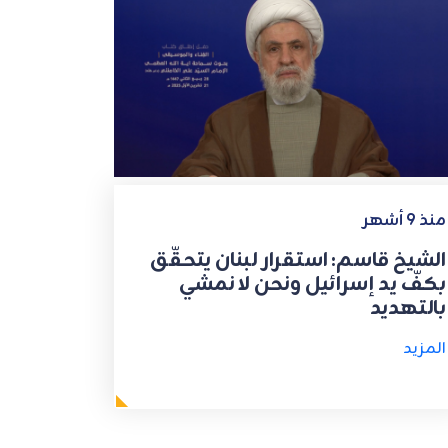
منذ 9 أشهر
الشيخ قاسم: ‏استقرار لبنان يتحقّق
بكفّ يد إسرائيل ونحن لا نمشي
بالتهديد
المزيد