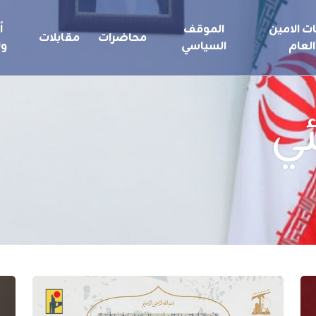
ت الامين
الموقف
أ
محاضرات
مقابلات
العام
السياسي
ول
ئي