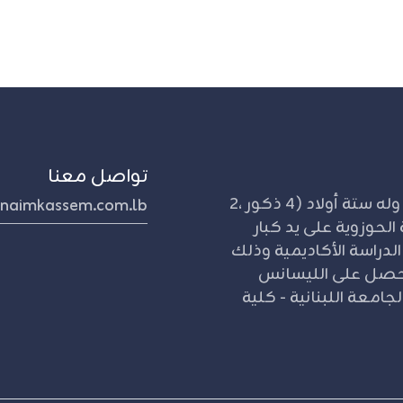
تواصل معنا
مواليد 1953 كفر فيلا - جنوب لبنان. متأهل وله ستة أولاد (4 ذكور ،2
naimkassem.com.lb
الحوزوية على يد كبار
 الدراسة الأكاديمية وذلك
قه بالجامعة اللبنانية عام 1970م. حصل على الليسانس
جامعة اللبنانية - كلية