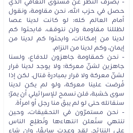
- بصرف النظر عن مستوى التعافي الذي
حصل في حزب الله، نحن مقاومة، ونقول
أمام العالم كله: لو كانت لدينا عصا
لظللنا مقاومة ولن نتوقف. فابحثوا كم
لدينا من إمكانات، وابحثوا كم لدينا من
إيمان، وكم لدينا من التزام.
- نحن كمقاومة جاهزون للدفاع، ولسنا
جاهزين لشنّ معركة؛ ولا يوجد لدينا قرار
لشنّ معركة ولا قرار بمبادرة قتال. لكن إذا
فُرضت علينا معركة، ولو لم يكن لدينا
سوى خشبة، فلن نسمح للإسرائيلي أن يمرّ؛
سنقاتله حتى لو لم يبقَ منا رجل أو امرأة.
- نحن مستمرّون في التحقيقات، وحين
تنتهي سنُعلن انتهاءها ونُطلِع الناس
على النتائج. لقد وعدت سابقًا، وإن شاء