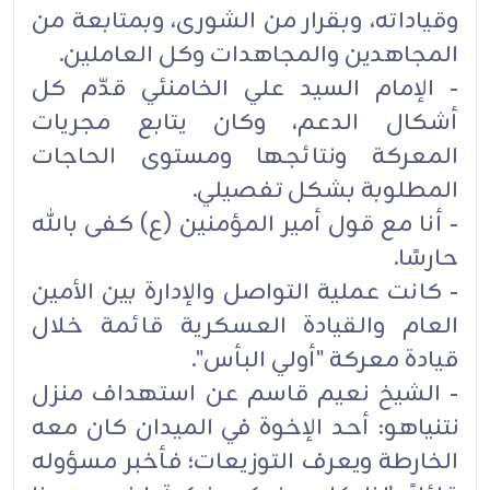
وقياداته، وبقرار من الشورى، وبمتابعة من
المجاهدين والمجاهدات وكل العاملين.
- الإمام السيد علي الخامنئي قدّم كل
أشكال الدعم، وكان يتابع مجريات
المعركة ونتائجها ومستوى الحاجات
المطلوبة بشكل تفصيلي.
- أنا مع قول أمير المؤمنين (ع) كفى بالله
حارسًا.
- كانت عملية التواصل والإدارة بين الأمين
العام والقيادة العسكرية قائمة خلال
قيادة معركة "أولي البأس".
- الشيخ نعيم قاسم عن استهداف منزل
نتنياهو: أحد الإخوة في الميدان كان معه
الخارطة ويعرف التوزيعات؛ فأخبر مسؤوله