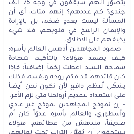
يتصوّر أنهم سيقفون في وجه 75 ألف
جندي؟ كم عددهم؟ إنهم مئات، أي أن
المسألة ليست بعددٍ ضخم، بل بالإرادة
والإيمان الراسخ في قلوبهم، فلا شيء
يخيفهم على الإطلاق.
- صمود المجاهدين أدهش العالم بأسره:
كيف يصمد هؤلاء؟ بالتأكيد، شهادة
سماحة السيد أعطت زخماً إضافياً؛ فإذا
كان قائدهم قد قدّم روحه ونفسه، فذلك
يشكّل أعظم دافع لأن نكون نحن أيضاً
على استعداد لتقديم أرواحنا متى لزم الأمر.
- إن نموذج المجاهدين نموذج غير عادي
وأسطوري، والعالم بأسره، عدوّاً كان أم
صديقاً، مندهش من عطائهم. هؤلاء
يستحقون أن يُقبَّل التراب تحت نعالهم،