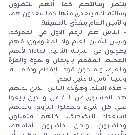
ينتظر رسالتهم كما أنهم ينتظرون
رسالته، لأنه يتغذّى منها كما يتغذّون هم،
والأمين العام يتغذّى بالحقيقة.
- الناس هم الرقم الأول في المعركة،
وليس الأمين العام ولا المقاومون؛ فهم
يكونون في المرتبة الثانية. لماذا؟ لأنهم
المحيط المفعم بالإيمان والقوة والعزة
والعزم، ويمنحون قوةً للإقدام ودفعًا له.
ولدينا أناس لا مثيل لهم.
- هذه البيئة، وهؤلاء الناس الذين لديهم
هذا المستوى من التفاعل، والذين بايعوا
على كل شيء وتحملوا النزوح، ولديهم
استعداد للتضحية… كلهم متقبلون
وحاضرون، ونحن حاضرون أمامهم،