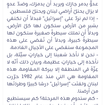
عدوٍّ يدمر جارَك ويريد أن يدمرَك، وضدّ عدوٍ
لا يزال يحتلّ أراضي لبنان ويحتلّ فلسطين.
- إذا لم نردّ على "إسرائيل" فبدلاً أن تكتفي
بشبرٍ من الأرض ستكون لها كلّ الأرض،
وبدلاً أن تملك سيطرةً صغيرة ستكون لها
سيطرةٌ كبيرة، وبدلاً أن تُقضي على هذه
المجموعة ستقضي على الأجيال القادمة.
- نحن لا نأخذ شعبنا إلى خياراتٍ سيِّئة، بل
نأخذه إلى خياراتٍ عظيمة، وبيان ذلك أنّه لا
عِزّةَ في المنطقة إلا ببركة المقاومة. هذه
المقاومة هي التي منذ عام 1982 حرّرت
لبنان ولقنَت "إسرائيل" درسًا كبيرًا وطردَتْها
من أرضنا.
- كم ستدوم هذه المرحلة؟ كم سيستطيع