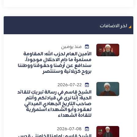
اخر الاضافات
منذ يومين
الأمين العام لحزب الله: المقاومة
مستمرة ما دام الاحتلال موجوداً،
سندافع عن أرضنا وحقوقنا ووطننا
بروح كربلائية وسننتصر
2026-07-22
الشيخ قاسم في رسالة تبريك للقائد
الحية: إنَّنا نرى في قيادتكم وأنتم
صاحب التاريخ الجهادي الميداني
لعقود وأبو الشهداء استمراريةً
للقادة الشهداء
2026-07-08
الشيخ قاسم: إمامنا الخامنئي قدس