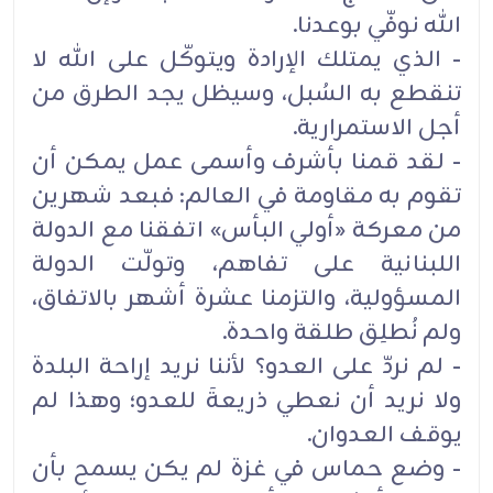
الله نوفّي بوعدنا.
- الذي يمتلك الإرادة ويتوكّل على الله لا
تنقطع به السُبل، وسيظل يجد الطرق من
أجل الاستمرارية.
- لقد قمنا بأشرف وأسمى عمل يمكن أن
تقوم به مقاومة في العالم: فبعد شهرين
من معركة «أولي البأس» اتفقنا مع الدولة
اللبنانية على تفاهم، وتولّت الدولة
المسؤولية، والتزمنا عشرة أشهر بالاتفاق،
ولم نُطلِق طلقة واحدة.
- لم نردّ على العدو؟ لأننا نريد إراحة البلدة
ولا نريد أن نعطي ذريعةَ للعدو؛ وهذا لم
يوقف العدوان.
- وضع حماس في غزة لم يكن يسمح بأن