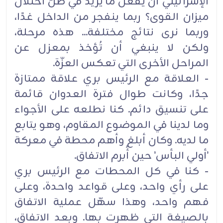
الإسرائيلي أن يفعل ما يريد في ظلّ اختلال
ميزان القوى؟ ربما ينفجر من الداخل غدًا،
وربما نرى نتائج مختلفة... هذه مرحلة،
ولكن لا ينبغي أن تُؤخذ بمعزل عن
المراحل الأخرى التي تعكس العزّة.
- العلاقة مع الرئيس بري علاقة ممتازة
جدًا، وكانت طوال فترة العدوان قائمة
على تنسيق دائم. كنا نطلعه على الأجواء
وما لدينا في الموضوع المقاوم، وهو يتابع
ما لديه. وكان أبلغ وأهم محطة في معركة
'أولي البأس' حين أُبرم الاتفاق.
- كنا في كل المحطات مع الرئيس بري
على رأي واحد، وعلى قواعد واحدة، وعلى
فهم واحد، وهذا سهّل عملية الاتفاق
بالصيغة التي ظهرت بها. وبعد الاتفاق،