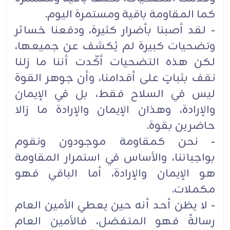
كما المقاومة باقية ومستمرة اليوم.
- لقد أصبنا بأضرار كثيرة، ودفعنا خسائر
وتضحيات كبيرة لم يُكشف عن جميعها،
لكن هذه التضحيات أكّدت أننا ما زلنا
نقف بثباتٍ على أقدامنا، وأن جوهر القوة
ليس في السلاح فقط، بل في الإيمان
والإرادة، وهذان الإيمان والإرادة ما زالا
حاضرين بقوة.
- نحن كمقاومة موجودون ونقوم
بواجباتنا، والأساس في استمرار المقاومة
هو الإيمان والإرادة، أما الباقي فهو
مكملات.
- لا يظن أحد أنه حين يعطي الأمين العام
رسالةً فهو المتفضل، فالأمين العام