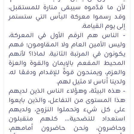
لأن ما قدّموه سيبقى منارة للمستقبل،
وقد رسموا معركة البأس التي ستستمر
إلى يوم القيامة.
- الناس هم الرقم الأول في المعركة،
وليس الأمين العام ولا المقاومون؛ فهم
يكونون في المرتبة الثانية. لماذا؟ لأنهم
المحيط المفعم بالإيمان والقوة والعزة
والعزم، ويمنحون قوةً للإقدام ودفعًا له.
ولدينا أناس لا مثيل لهم.
- هذه البيئة، وهؤلاء الناس الذين لديهم
هذا المستوى من التفاعل، والذين بايعوا
على كل شيء وتحملوا النزوح، ولديهم
استعداد للتضحية… كلهم متقبلون
وحاضرون، ونحن حاضرون أمامهم،