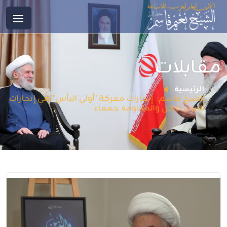
مقابلات
الرئيسية
الشيخ قاسم: إنجازات معركة "أولي البأس" هي إنجازات
الحزب ككل والمقاومة جمعاء