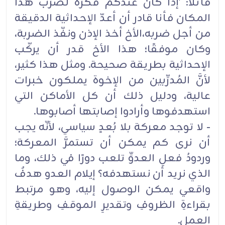
قائلاً: 'إذا كان عندكم فكرة لضرب هذا
المكان فأنا قادر أن أعدّ الإحداثية الدقيقة
من أجل ضربه،الأخ أخذ الإذن ونفّذ الضربة،
وكان موفقًا؛ هذا الأخ قدر أن يركّب
الإحداثية بطريقة صحيحة. ومثل هذا كثير،
لأنَّ المُدرِّبين من الإخوة يملكون خبرات
عالية، ودليل ذلك أن كل الأماكن التي
استهدفوها وأرادوا إصابتها أصابوها.
- لا توجد معركة بلا بُعدٍ سياسي، لأنّه يجب
أن نرى كم يمكن أن تستمرَّ المعركة؛
وردودُ فعلِ العدوِّ تلعب دورًا في ذلك، وما
الذي نريد أن نستهدفه؟ إيلام العدو هدفٌ
واقعي يمكن الوصول إليه، وهو مرتبط
بقراءةِ الظروفِ وتقديرِ الموقفِ وطريقةِ
العمل.