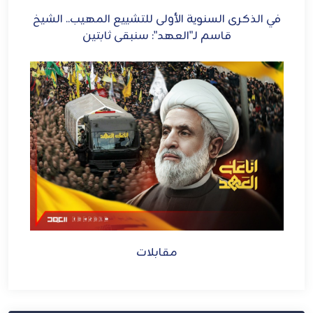
في الذكرى السنوية الأولى للتشييع المهيب.. الشيخ
h,
قاسم لـ"العهد": سنبقى ثابتين
mes
est
مقابلات