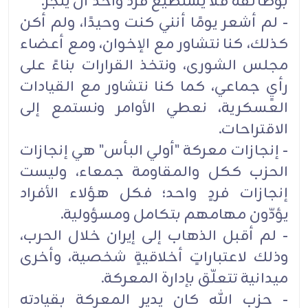
بوظائفه فلا يستطيع فرد واحد أن ينجز.
- لم أشعر يومًا أنني كنت وحيدًا، ولم أكن
كذلك، كنا نتشاور مع الإخوان، ومع أعضاء
مجلس الشورى، ونتخذ القرارات بناءً على
رأيٍ جماعي، كما كنا نتشاور مع القيادات
العسكرية، نعطي الأوامر ونستمع إلى
الاقتراحات.
- إنجازات معركة "أولي البأس" هي إنجازات
الحزب ككل والمقاومة جمعاء، وليست
إنجازات فردٍ واحد؛ فكل هؤلاء الأفراد
يؤدّون مهامهم بتكامل ومسؤولية.
- لم أقبل الذهاب إلى إيران خلال الحرب،
وذلك لاعتباراتٍ أخلاقيةٍ شخصية، وأخرى
ميدانية تتعلّق بإدارة المعركة.
- حزب الله كان يدير المعركة بقيادته