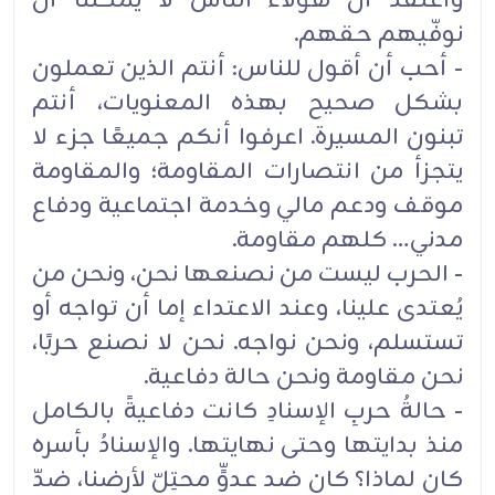
وأعتقد أن هؤلاء الناس لا يمكننا أن
نوفّيهم حقهم.
- أحب أن أقول للناس: أنتم الذين تعملون
بشكل صحيح بهذه المعنويات، أنتم
تبنون المسيرة. اعرفوا أنكم جميعًا جزء لا
يتجزأ من انتصارات المقاومة؛ والمقاومة
موقف ودعم مالي وخدمة اجتماعية ودفاع
مدني… كلهم مقاومة.
- الحرب ليست من نصنعها نحن، ونحن من
يُعتدى علينا، وعند الاعتداء إما أن تواجه أو
تستسلم، ونحن نواجه. نحن لا نصنع حربًا،
نحن مقاومة ونحن حالة دفاعية.
- حالةُ حربِ الإسنادِ كانت دفاعيةً بالكامل
منذ بدايتها وحتى نهايتها. والإسنادُ بأسره
كان لماذا؟ كان ضد عدوٍّ محتِلّ لأرضنا، ضدّ