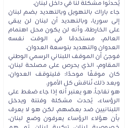
يُحدثوا مشكلة لنا في داخل لبنان.‏
جاء باراك بالتهويل وبالتهديد بضم لبنان
إلى سوريا، وبالتهديد أن لبنان لن يبقى
على الخارطة، وأنه لن ‏يكون محل اهتمام
العالم، مستخدمًا في الوقت نفسه
العدوان والتهديد بتوسعة العدوان.‏
فوجئ أن الموقف اللبناني الرسمي الوطني
المقاوم، الذي يحرص على مصلحة لبنان،
كان موقفًا موحدًا: ‏فليتوقف العدوان،
وبعد ذلك نُناقش كل الأمور.‏
هو تفاجأ. هو يعتبر أنه إذا جاء ضغط على
الرؤساء، يُحدث مشكلة وفتنة ويدخل
اللبنانيين ضد بعضهم. لكن ‏هو لا يعرف
بأن هؤلاء الرؤساء يعرفون وضع لبنان،
خصوصية لبنان، تركيبة لبنان. ثم هم