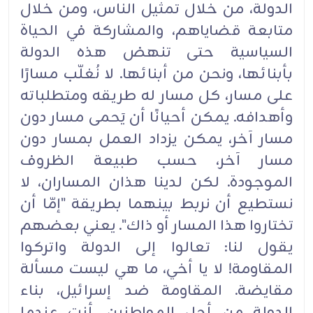
الدولة، من خلال تمثيل الناس، ومن خلال
متابعة قضاياهم، ‏والمشاركة في الحياة
السياسية حتى تنهض هذه الدولة
بأبنائها، ونحن من أبنائها. لا نُغلّب مسارًا
على مسار، ‏كل مسار له طريقه ومتطلباته
وأهدافه. يمكن أحيانًا أن يَحمى مسار دون
مسار آخر، يمكن يزداد العمل ‏بمسار دون
مسار آخر، حسب طبيعة الظروف
الموجودة. لكن لدينا هذان المساران، لا
نستطيع أن نربط ‏بينهما بطريقة "إمّا أن
تختاروا هذا المسار أو ذاك". يعني بعضهم
يقول لنا: تعالوا إلى الدولة واتركوا
‏المقاومة! لا يا أخي، ما هي ليست مسألة
مقايضة. المقاومة ضد إسرائيل، بناء
الدولة من أجل المواطنين. ‏أنت عندما