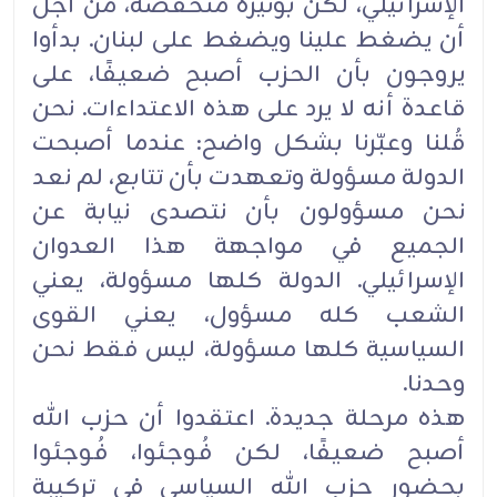
الإسرائيلي، لكن بوتيرة منخفضة، من أجل
أن يضغط علينا ويضغط ‏على لبنان. بدأوا
يروجون بأن الحزب أصبح ضعيفًا، على
قاعدة أنه لا يرد على هذه الاعتداءات. نحن
قُلنا ‏وعبّرنا بشكل واضح: عندما أصبحت
الدولة مسؤولة وتعهدت بأن تتابع، لم نعد
نحن مسؤولون بأن نتصدى ‏نيابة عن
الجميع في مواجهة هذا العدوان
الإسرائيلي. الدولة كلها مسؤولة، يعني
الشعب كله مسؤول، يعني ‏القوى
السياسية كلها مسؤولة، ليس فقط نحن
وحدنا.‏
هذه مرحلة جديدة. اعتقدوا أن حزب الله
أصبح ضعيفًا، لكن فُوجئوا، فُوجئوا
بحضور حزب الله السياسي في ‏تركيبة