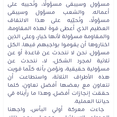
مسؤول وسيبقى مسؤولًا، ونُحييه على
أعماله. والشعب ‏مسؤول وسيبقى
مسؤولًا، ونُحيّيه على هذا الالتفاف
العظيم الذي أعطى قوة لهذه المقاومة.
والمقاومة مسؤولة ‏لأنها خيار، وعلى الذين
اختاروها أن يقوموا بواجبهم فيها. الكل
مسؤول. نحن لا نتحدث عن قاعدة أو عن
‏ثلاثية لمجرد الشكل، لا، نتحدث عن
مسؤولية حقيقية، ونؤمن بأنه كلّما قويت
هذه الأطراف الثلاثة، ‏واستطاعت أن
تتعاون مع بعضها أفضل تعاون، كلما
حققت إنجازات أفضل. وهذا ما رأيناه في
حياتنا ‏العملية.‏
‏ جاءت معركة أولي البأس، واجهنا