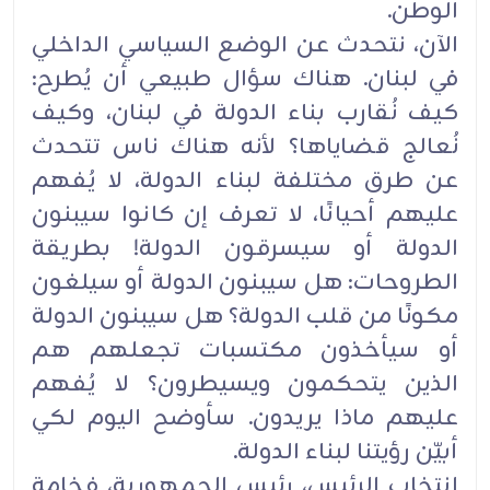
الوطن.‏
الآن، نتحدث عن الوضع السياسي الداخلي
في لبنان. هناك سؤال طبيعي أن يُطرح:
كيف نُقارب بناء الدولة ‏في لبنان، وكيف
نُعالج قضاياها؟ لأنه هناك ناس تتحدث
عن طرق مختلفة لبناء الدولة، لا يُفهم
عليهم أحيانًا، ‏لا تعرف إن كانوا سيبنون
الدولة أو سيسرقون الدولة! بطريقة
الطروحات: هل سيبنون الدولة أو سيلغون
‏مكونًا من قلب الدولة؟ هل سيبنون الدولة
أو سيأخذون مكتسبات تجعلهم هم
الذين يتحكمون ويسيطرون؟ لا ‏يُفهم
عليهم ماذا يريدون. سأوضح اليوم لكي
أبيّن رؤيتنا لبناء الدولة.‏
انتخاب الرئيس، رئيس الجمهورية، فخامة