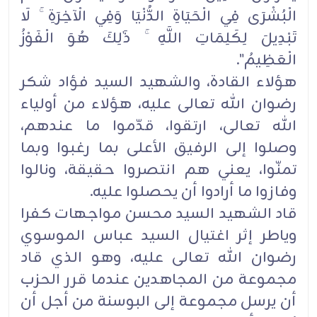
الْبُشْرَى فِي الْحَيَاةِ الدُّنْيَا وَفِي ‏الْآخِرَةِ ۚ لَا
تَبْدِيلَ لِكَلِمَاتِ اللَّهِ ۚ ذَٰلِكَ هُوَ الْفَوْزُ
الْعَظِيمُ".‏
هؤلاء القادة، والشهيد السيد فؤاد شكر
رضوان الله تعالى عليه، هؤلاء من أولياء
الله تعالى، ارتقوا، قدّموا ما ‏عندهم،
وصلوا إلى الرفيق الأعلى بما رغبوا وبما
تمنّوا، يعني هم انتصروا حقيقة، ونالوا
وفازوا ما أرادوا ‏أن يحصلوا عليه.‏
قاد الشهيد السيد محسن مواجهات كفرا
وياطر إثر اغتيال السيد عباس الموسوي
رضوان الله تعالى عليه، ‏وهو الذي قاد
مجموعة من المجاهدين عندما قرر الحزب
أن يرسل مجموعة إلى البوسنة من أجل أن