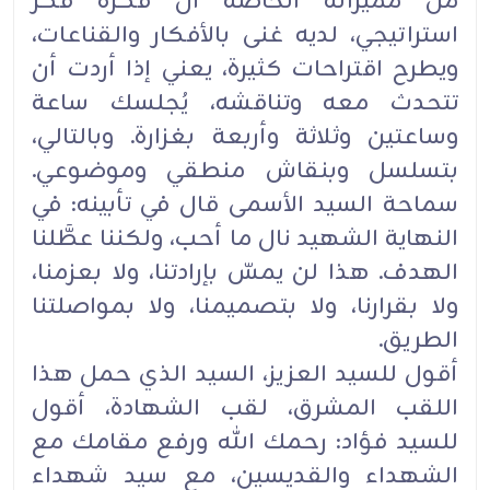
من مميزاته الخاصة أن فكره فكْر
استراتيجي، لديه غنى بالأفكار والقناعات،
ويطرح اقتراحات كثيرة، يعني ‏إذا أردت أن
تتحدث معه وتناقشه، يُجلسك ساعة
وساعتين وثلاثة وأربعة بغزارة. وبالتالي،
بتسلسل وبنقاش ‏منطقي وموضوعي.
سماحة السيد الأسمى قال في تأبينه: في
النهاية الشهيد نال ما أحب، ولكننا عطَّلنا
‏الهدف. هذا لن يمسّ بإرادتنا، ولا بعزمنا،
ولا بقرارنا، ولا بتصميمنا، ولا بمواصلتنا
الطريق.‏
أقول للسيد العزيز، السيد الذي حمل هذا
اللقب المشرق، لقب الشهادة، أقول
للسيد فؤاد: رحمك الله ورفع ‏مقامك مع
الشهداء والقديسين، مع سيد شهداء