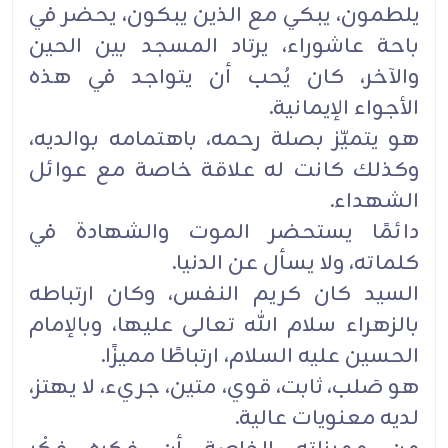
يلطمون، يبكي مع الذين ‏يبكون، يحضر في
باحة عاشوراء، يرتاد المسجد بين الحين
والآخر، كان يُحب أن يتواجد في هذه
الأجواء ‏الإيمانية. ‏
هو يتميّز بصلة رحمه، باهتمامه بوالديه،
وكذلك كانت له علاقة خاصة مع عوائل
الشهداء.‏
دائمًا يستحضر الموت والشهادة في
كلماته، ولا يسأل عن الدنيا.‏
السيد كان كريم النفس، وكان ارتباطه
بالزهراء سلام الله تعالى عليها، وبالإمام
الحسين عليه السلام، ارتباطًا ‏مميزًا.‏
هو صَلب، ثابت، قوي، متين، جريء، لا يهتز،
لديه معنويات عالية.‏