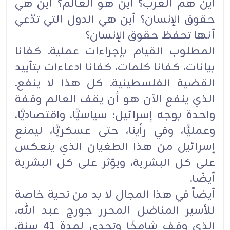
أين هم العرب؟ أين هو العالم؟ أين هي
حقوق الإنسان؟ أين هي الدول التي تدّعي
أنها تحفظ حقوق الإنسان؟ ‏
المطلوب القيام بإجراءات عملية. كفانا
بيانات، كفانا كلمات، كفانا ادعاءات بتأييد
القضية الفلسطينية. كل هذا ‏لا ينفع.
الذي ينفع الآن هو أن يقف العالم وقفة
واحدة بوجه إسرائيل: سياسيًّا، واقتصاديًّا،
وعمليًّا، وفي ‏رأينا، حتى عسكريًّا، ليمنع
إسرائيل من هذا الطغيان الذي ينعكس
على كل البشرية، ويؤثر على كل البشرية
‏أيضًا.‏
أيضاً في هذا المجال لا بد من تحية خاصة
للأسير المناضل المحرر جورج عبد الله،
الذي وقف شامخًا ‏وتحدى لمدة 41 سنة،