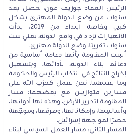
الرئيس العماد جوزيف عون، حصل بعد
سنوات من وضع الدولة ‏المهترئ بشكل
كبير، وخاصة ابتداء من 2019، بدأت
الانهيارات تزداد في واقع الدولة، يعني ست
سنوات ‏تقريبًا، وضع الدولة مهترئ.‏
أثبتت المقاومة بأنها دعامة أساسية من
دعائم بناء الدولة، بأدائها، وبتسهيل
إخراج النتائج في انتخاب الرئيس ‏والحكومة
وما بعدهما. نحن نعمل كحزب الله على
مسارين متوازيين مع بعضهما: مسار
المقاومة لتحرير ‏الأرض، وهذه لها أدواتها،
وأساليبها، وإمكاناتها، وطرقها، وموجّهة
حصرًا لمواجهة إسرائيل.‏
المسار الثاني: مسار العمل السياسي لبناء