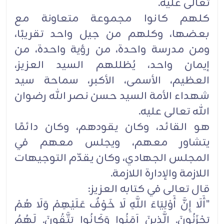
تعالى ‏عليه.‏
كلهم كانوا مجموعة متعاونة مع
بعضها، وكلهم من جيل واحد تقريبًا،
ومن مدرسة واحدة، من رؤية واحدة، ‏من
إيمان واحد، يُظللهم السيد العزيز،
العظيم، الأسمى، الأكبر، سماحة سيد
شهداء الأمة السيد حسن نصر الله ‏رضوان
الله تعالى عليه.‏
هو القائد، وكان يقودهم، وكان دائمًا
يتشاور معهم، ويجلس معهم في
المجلس الجهادي، وكان يقدّم ‏التوجيهات
اللازمة والإدارة اللازمة.‏
قال تعالى في كتابه العزيز:‏
‏"أَلَا إِنَّ أَوْلِيَاءَ اللَّهِ لَا خَوْفٌ عَلَيْهِمْ وَلَا هُمْ
يَحْزَنُونَ. الَّذِينَ آمَنُوا وَكَانُوا يَتَّقُونَ. لَهُمُ