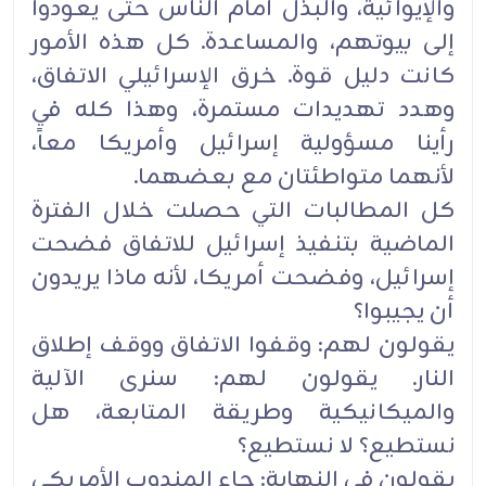
والإيوائية، والبذل أمام الناس حتى يعودوا
إلى بيوتهم، ‏والمساعدة. كل هذه الأمور
كانت دليل قوة. خرق الإسرائيلي الاتفاق،
وهدد تهديدات مستمرة، وهذا كله في
‏رأينا مسؤولية إسرائيل وأمريكا معاً،
لأنهما متواطئتان مع بعضهما.‏
كل المطالبات التي حصلت خلال الفترة
الماضية بتنفيذ إسرائيل للاتفاق فضحت
إسرائيل، وفضحت أمريكا، ‏لأنه ماذا يريدون
أن يجيبوا؟
يقولون لهم: وقفوا الاتفاق ووقف إطلاق
النار. يقولون لهم: سنرى الآلية
والميكانيكية وطريقة المتابعة، هل
‏نستطيع؟ لا نستطيع؟
يقولون في النهاية: جاء المندوب الأمريكي