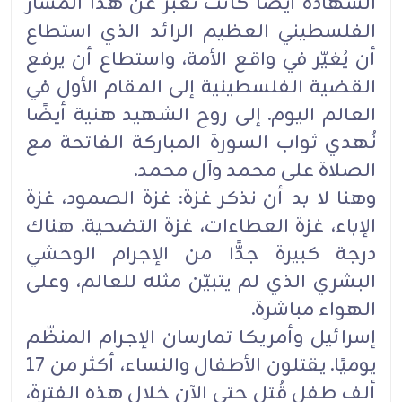
الشهادة أيضًا كانت تعبّر عن هذا المسار
الفلسطيني العظيم الرائد ‏الذي استطاع
أن يُغيّر في واقع الأمة، واستطاع أن يرفع
القضية الفلسطينية إلى المقام الأول في
العالم اليوم. ‏إلى روح الشهيد هنية أيضًا
نُهدي ثواب السورة المباركة الفاتحة مع
الصلاة على محمد وآل محمد.‏
وهنا لا بد أن نذكر غزة: غزة الصمود، غزة
الإباء، غزة العطاءات، غزة التضحية. هناك
درجة كبيرة جدًّا ‏من الإجرام الوحشي
البشري الذي لم يتبيّن مثله للعالم، وعلى
الهواء مباشرة.‏
إسرائيل وأمريكا تمارسان الإجرام المنظّم
يوميًا. يقتلون الأطفال والنساء، أكثر من 17
ألف طفل قُتل حتى ‏الآن خلال هذه الفترة،