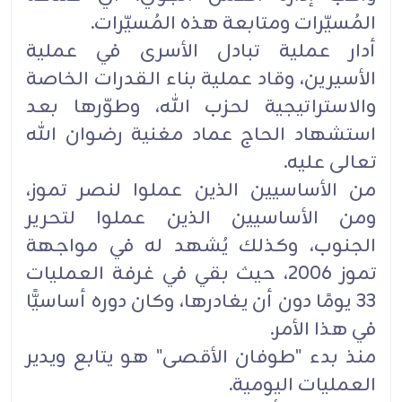
المُسيّرات ومتابعة ‏هذه المُسيّرات.‏
أدار عملية تبادل الأسرى في عملية
الأسيرين، وقاد عملية بناء القدرات الخاصة
والاستراتيجية لحزب الله، ‏وطوّرها بعد
استشهاد الحاج عماد مغنية رضوان الله
تعالى عليه.‏
من الأساسيين الذين عملوا لنصر تموز،
ومن الأساسيين الذين عملوا لتحرير
الجنوب، وكذلك يُشهد له في ‏مواجهة
تموز 2006، حيث بقي في غرفة العمليات
33 يومًا دون أن يغادرها، وكان دوره أساسيًّا
في هذا ‏الأمر.‏
منذ بدء "طوفان الأقصى" هو يتابع ويدير
العمليات اليومية.‏