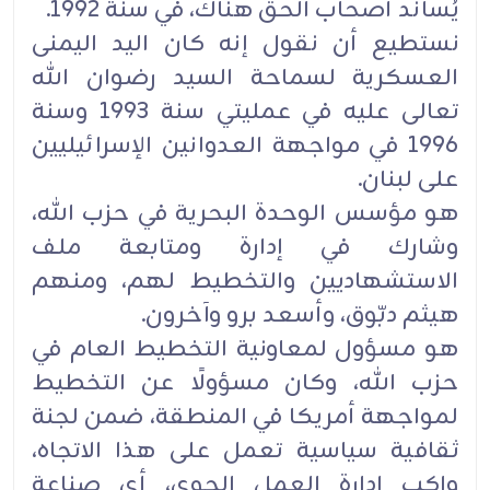
يُساند ‏أصحاب الحق هناك، في سنة 1992.‏
نستطيع أن نقول إنه كان اليد اليمنى
العسكرية لسماحة السيد رضوان الله
تعالى عليه في عمليتي سنة 1993 ‏وسنة
1996 في مواجهة العدوانين الإسرائيليين
على لبنان.‏
هو مؤسس الوحدة البحرية في حزب الله،
وشارك في إدارة ومتابعة ملف
الاستشهاديين والتخطيط لهم، ‏ومنهم
هيثم دبّوق، وأسعد برو وآخرون.‏
هو مسؤول لمعاونية التخطيط العام في
حزب الله، وكان مسؤولًا عن التخطيط
لمواجهة أمريكا في المنطقة، ‏ضمن لجنة
ثقافية سياسية تعمل على هذا الاتجاه،
واكب إدارة العمل الجوي، أي صناعة