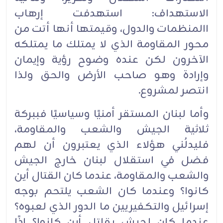
الاستهداف: استهدفت إرهاب
االمنظمات والدول، وقيمتها أنها أتت من
محور المقاومة الذي لا يمتلك ما يمتلكه
الآخرون لكن عنده وضوح رؤية وإيمان
وإرادة وهو صاحب الأرض والحق ولذا
انتصر لمشروع.
وأما لبنان المستقر أمنيًا وسياسيًا فببركة
ثلاثية الجيش والشعب والمقاومة،
فليدلُني هؤلاء الذي يعتبرون أن لهم
فضل في استقلال لبنان خارج الجيش
والشعب والمقاومة، عندما كان القتال أين
كانوا؟ وعندما كان الشعب يلتحم بوجه
إسرائيل والتكفيريين ما الدور الذي لعبوه؟
عندما كان لجيش يقاتل أين كانوا؟ إذًا