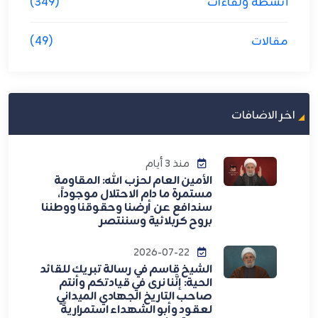
أنشطة ولقاءات
(349)
مقالات
(49)
اخر الاضافات
منذ 3 أيام
الأمين العام لحزب الله: المقاومة
مستمرة ما دام الاحتلال موجوداً،
سندافع عن أرضنا وحقوقنا ووطننا
بروح كربلائية وسننتصر
2026-07-22
الشيخ قاسم في رسالة تبريك للقائد
الحية: إنَّنا نرى في قيادتكم وأنتم
صاحب التاريخ الجهادي الميداني
لعقود وأبو الشهداء استمراريةً