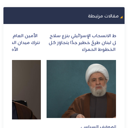
مقالات مرتبطة
ح
الأمين العام لحزب الله يعاهد الإمام الشهيد: لن
الش
كل
نترك ميدان الشرف والمقـاومة ومواجهة الطاغوت
الأمريكي والإجرام الصهيوني