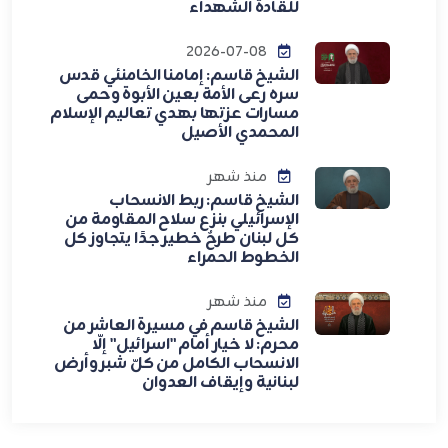
للقادة الشهداء
2026-07-08
الشيخ قاسم: إمامنا الخامنئي قدس
سره رعى الأمة بعين الأبوة وحمى
مسارات عزتها بهدي تعاليم الإسلام
المحمدي الأصيل
منذ شهر
الشيخ قاسم: ربط الانسحاب
الإسرائيلي بنزع سلاح المقاومة من
كل لبنان طرحٌ خطير جدًا يتجاوز كل
الخطوط الحمراء
منذ شهر
الشيخ قاسم في مسيرة العاشر من
محرم: لا خيار أمام "اسرائيل" إلّا
الانسحاب الكامل من كلّ شبر وأرض
لبنانية وإيقاف العدوان