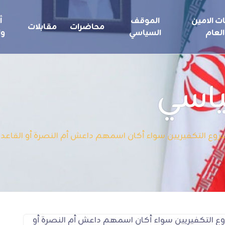
ت الامين
الموقف
أ
محاضرات
مقابلات
العام
السياسي
ول
ياسي
وع التكفيريين سواء أكان اسمهم داعش أم النصرة أو القاعدة 