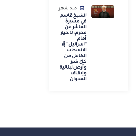
منذ شهر
الشيخ قاسم
في مسيرة
العاشر من
محرم: لا خيار
أمام
"اسرائيل" إلّا
الانسحاب
الكامل من
كلّ شبر
وأرض لبنانية
وإيقاف
العدوان