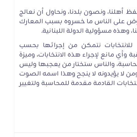
ظ أهلنا، ونصون بلدنا، ونحاول أن نعالج
ض على الناس ما خسروه بسبب المعارك
، وهذه مسؤولية الدولة اللبنانية.
د للانتخابات نتمكن من إجرائها بحسب
بة وأي مانع لإجراء هذه الانتخابات، وميزة
 محاسبة، والناس ستختار من يعجبها وليس
من لا يؤيدونه لا ينجح وهذا اسمه الصوت
تخابات القادمة مقدمة للمحاسبة ولتغيير