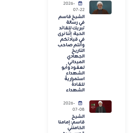
2026-
07-22
الشيخ قاسم
في رسالة
تبريك للقائد
الحية: إنَّنا نرى
في قيادتكم
وأنتم صاحب
التاريخ
الجهادي
الميداني
لعقود وأبو
الشهداء
استمراريةً
للقادة
الشهداء
2026-
07-08
الشيخ
قاسم: إمامنا
الخامنئي