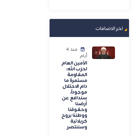
اخر الاضافات
منذ 4
أيام
الأمين العام
لحزب الله:
المقاومة
مستمرة ما
دام الاحتلال
موجوداً،
سندافع عن
أرضنا
وحقوقنا
ووطننا بروح
كربلائية
وسننتصر