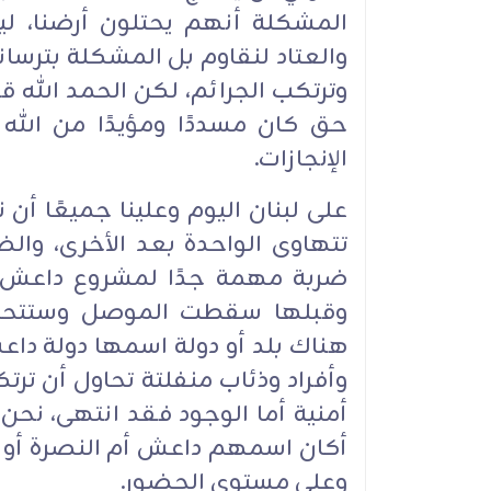
المشكلة أنهم يحتلون أرضنا، لي
والعتاد لنقاوم بل المشكلة بترسان
وترتكب الجرائم، لكن الحمد الله ق
حق كان مسددًا ومؤيدًا من الله
الإنجازات.
على لبنان اليوم وعلينا جميعًا أ
تتهاوى الواحدة بعد الأخرى، والض
ضربة مهمة جدًا لمشروع داعش، و
وقبلها سقطت الموصل وستتحرر بإذ
هناك بلد أو دولة اسمها دولة د
وأفراد وذئاب منفلتة تحاول أن تر
أمنية أما الوجود فقد انتهى، نحن
أكان اسمهم داعش أم النصرة أو ا
وعلى مستوى الحضور.