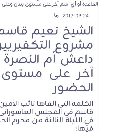
2017-09-24
الأمين العام لحزب
الشيخ نعيم قاسم:
يعاهد الإمام الشه
نترك ميدان ال
مشروع التكفيريي
والمقـاومة ومو
الطاغوت الأمريكي و
داعش أم النصرة أ
الصهيوني
آخر على مستوى 
الحضور
الكلمة التي ألقاها نائب الأمي
قاسم في المجلس العاشورائي
الموقف السيا
فيها: