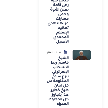
قدس سره
رعى الأمة
بعين الأبوة
وحمى
مسارات
عزتها بهدي
تعاليم
الإسلام
المحمدي
الأصيل
منذ شهر
الشيخ
قاسم: ربط
الانسحاب
الإسرائيلي
بنزع سلاح
المقاومة من
كل لبنان
طرحٌ خطير
جدًا يتجاوز
كل الخطوط
الحمراء