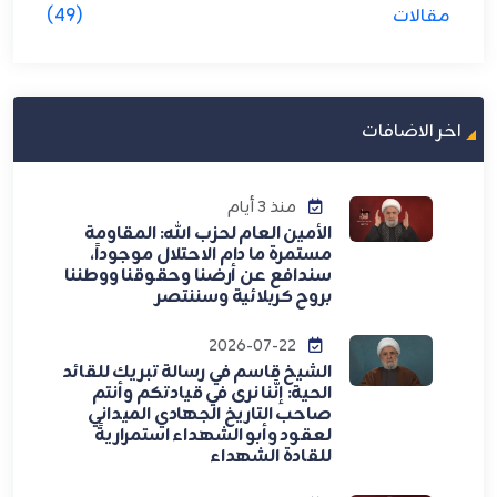
مقالات
(49)
اخر الاضافات
منذ 3 أيام
الأمين العام لحزب الله: المقاومة
مستمرة ما دام الاحتلال موجوداً،
سندافع عن أرضنا وحقوقنا ووطننا
بروح كربلائية وسننتصر
2026-07-22
الشيخ قاسم في رسالة تبريك للقائد
الحية: إنَّنا نرى في قيادتكم وأنتم
صاحب التاريخ الجهادي الميداني
لعقود وأبو الشهداء استمراريةً
للقادة الشهداء