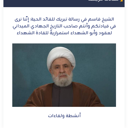
نَّنا نرى
الشيخ قاسم: إيران أيقونة العزة والشرف
الميداني
الشهداء
أنشطة ولقاءات