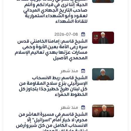
الحية: إنَّنا نرى في قيادتكم وأنتم
صاحب التاريخ الجهادي الميداني
لعقود وأبو الشهداء استمراريةً
للقادة الشهداء
2026-07-08
الشيخ قاسم: إمامنا الخامنئي قدس
سره رعى الأمة بعين الأبوة وحمى
مسارات عزتها بهدي تعاليم الإسلام
المحمدي الأصيل
منذ شهر
الشيخ قاسم: ربط الانسحاب
الإسرائيلي بنزع سلاح المقاومة من
كل لبنان طرحٌ خطير جدًا يتجاوز كل
الخطوط الحمراء
منذ شهر
الشيخ قاسم في مسيرة العاشر من
محرم: لا خيار أمام "اسرائيل" إلّا
الانسحاب الكامل من كلّ شبر وأرض