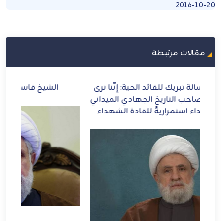
2016-10-20
مقالات مرتبطة
رى
الشيخ قاسم: إيران أيقونة العزة والشرف
ال
اني
ل
ء