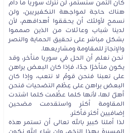
كان الثمن سنستمر، لن نترك سوريا ما دام
هناك حاجة لمواجهة التكفيريين، ولن
نسمح لأولئك أن يحققوا أهدافهم، لأن
لدينا شباب وعائلات من الذين صمموا
بشكل مباشر على تحقيق الحماية والنصر
والإنجاز للمقاومة ومشاريعها.
نحن نعلم أن الحل في سوريا متأخر، وقد
يكون متأخرًا جدًا، فإذا كان البعض يراهن
على تعبنا فنحن قومٌ لا نتعب، وإذا كان
البعض يراهن على عِظَم التضحيات فنحن
أهلٌ لها، لأنها كلما عظُمت كلما اشتدت
المقاومة أكثر واستقدمت مضحين
إضافيين أكثر فأكثر.
لذا أملنا كبير بالله تعالى أن تستمر هذه
المسيرة بهذا الزخم، وإن شاء الله نكون