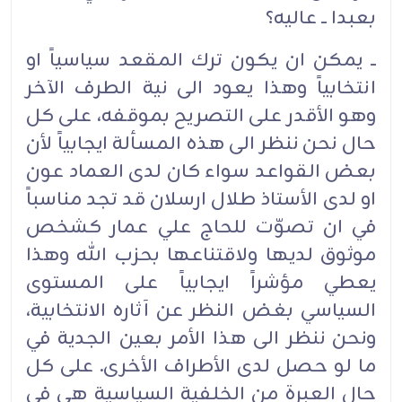
بعبدا ــ عاليه؟‏
ــ يمكن ان يكون ترك المقعد سياسياً او
انتخابياً وهذا يعود الى نية الطرف الآخر
وهو الأقدر على التصريح بموقفه، على كل
حال نحن ننظر الى هذه المسألة ايجابياً لأن
بعض القواعد سواء كان لدى العماد عون
او لدى الأستاذ طلال ارسلان قد تجد مناسباً
في ان تصوّت للحاج علي عمار كشخص
موثوق لديها ولاقتناعها بحزب الله وهذا
يعطي مؤشراً ايجابياً على المستوى
السياسي بغض النظر عن آثاره الانتخابية،
ونحن ننظر الى هذا الأمر بعين الجدية في
ما لو حصل لدى الأطراف الأخرى. على كل
حال العبرة من الخلفية السياسية هي في