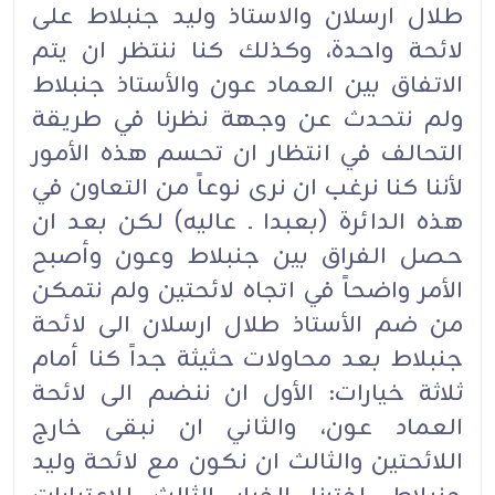
طلال ارسلان والاستاذ وليد جنبلاط على
لائحة واحدة، وكذلك كنا ننتظر ان يتم
الاتفاق بين العماد عون والأستاذ جنبلاط
ولم نتحدث عن وجهة نظرنا في طريقة
التحالف في انتظار ان تحسم هذه الأمور
لأننا كنا نرغب ان نرى نوعاً من التعاون في
هذه الدائرة (بعبدا ـ عاليه) لكن بعد ان
حصل الفراق بين جنبلاط وعون وأصبح
الأمر واضحاً في اتجاه لائحتين ولم نتمكن
من ضم الأستاذ طلال ارسلان الى لائحة
جنبلاط بعد محاولات حثيثة جداً كنا أمام
ثلاثة خيارات: الأول ان ننضم الى لائحة
العماد عون، والثاني ان نبقى خارج
اللائحتين والثالث ان نكون مع لائحة وليد