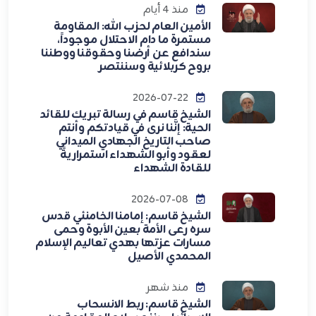
منذ 4 أيام
الأمين العام لحزب الله: المقاومة
مستمرة ما دام الاحتلال موجوداً،
سندافع عن أرضنا وحقوقنا ووطننا
بروح كربلائية وسننتصر
2026-07-22
الشيخ قاسم في رسالة تبريك للقائد
الحية: إنَّنا نرى في قيادتكم وأنتم
صاحب التاريخ الجهادي الميداني
لعقود وأبو الشهداء استمراريةً
للقادة الشهداء
2026-07-08
الشيخ قاسم: إمامنا الخامنئي قدس
سره رعى الأمة بعين الأبوة وحمى
مسارات عزتها بهدي تعاليم الإسلام
المحمدي الأصيل
منذ شهر
الشيخ قاسم: ربط الانسحاب