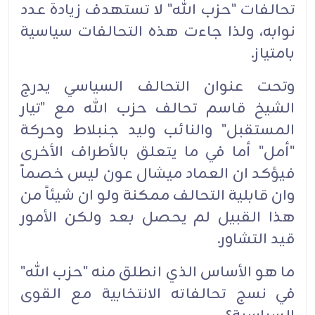
تحالفات "حزب الله" لا تستهدف زيادة عدد
نوابه، ولذا جاءت هذه التحالفات سياسية
بامتياز.‏
وتحت عنوان التحالف السياسي يدرج
الشيخ قاسم تحالف حزب الله مع "تيار
المستقبل" والنائب وليد جنبلاط وحركة
"أمل" أما في ما يتعلق بالأطراف الأخرى
فيؤكد ان العماد ميشال عون ليس خصماً
وان قابلية التحالف ممكنة ولو ان شيئاً من
هذا القبيل لم يحصل بعد ولكن الأمور
قيد التشاور.‏
ما هو الأساس الذي انطلق منه "حزب الله"
في نسج تحالفاته الانتخابية مع القوى