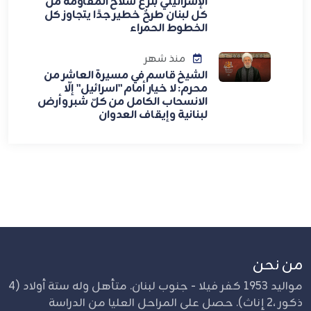
الإسرائيلي بنزع سلاح المقاومة من
كل لبنان طرحٌ خطير جدًا يتجاوز كل
الخطوط الحمراء
منذ شهر
الشيخ قاسم في مسيرة العاشر من
محرم: لا خيار أمام "اسرائيل" إلّا
الانسحاب الكامل من كلّ شبر وأرض
لبنانية وإيقاف العدوان
من نحن
مواليد 1953 كفر فيلا - جنوب لبنان. متأهل وله ستة أولاد (4
ذكور ،2 إناث). حصل على المراحل العليا من الدراسة