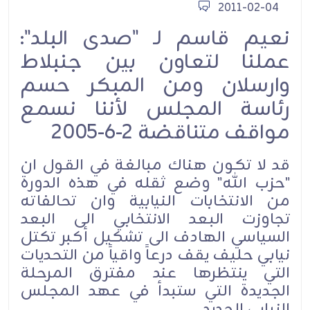
2011-02-04
نعيم قاسم لـ "صدى البلد":
عملنا لتعاون بين جنبلاط
وارسلان ومن المبكر حسم
رئاسة المجلس لأننا نسمع
مواقف متناقضة 2-6-2005
قد لا تكون هناك مبالغة في القول ان
"حزب الله" وضع ثقله في هذه الدورة
من الانتخابات النيابية وان تحالفاته
تجاوزت البعد الانتخابي الى البعد
السياسي الهادف الى تشكيل أكبر تكتل
نيابي حليف يقف درعاً واقياً من التحديات
التي ينتظرها عند مفترق المرحلة
الجديدة التي ستبدأ في عهد المجلس
النيابي الجديد.