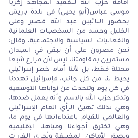
أقامه حزب الله للفقيد المجاهد زكريا
موسى عباس(أبو يحيى) في بلدة باريش
بحضور النائبين عبد الله قصير وعلى
الخليل وحشد من الشخصيات العلمائية
والفعاليات السياسية والاجتماعية، وقال:
نحن مصرون على أن نبقى في الميدان
مستمرين بمقاومتنا، ليس لأن مزارع شبعا
محتلة فقط، بل لأننا أمام خطر إسرائيلي
يحيط بنا من كل جانب، فإسرائيل تهددنا
في كل يوم وتتحدث عن نواياها التوسعية
وتذكر حزب الله بالاسم وأنه يعمل ضدها،
وهي بذلك تهيئ الرأي العام الإسرائيلي
والعالمي للقيام باعتداءاتها في يوم ما،
وهي تخترق أجواءنا ومياهنا الإقليمية
وتصوّر الأماكن المختلفة وتُجري الغارات