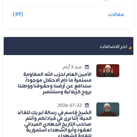
مقالات
(49)
اخر الاضافات
منذ 3 أيام
الأمين العام لحزب الله: المقاومة
مستمرة ما دام الاحتلال موجوداً،
سندافع عن أرضنا وحقوقنا ووطننا
بروح كربلائية وسننتصر
2026-07-22
الشيخ قاسم في رسالة تبريك للقائد
الحية: إنَّنا نرى في قيادتكم وأنتم
صاحب التاريخ الجهادي الميداني
لعقود وأبو الشهداء استمراريةً
للقادة الشهداء