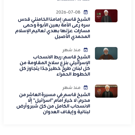
2026-07-08
الشيخ قاسم: إمامنا الخامنئي قدس
سره رعى الأمة بعين الأبوة وحمى
مسارات عزتها بهدي تعاليم الإسلام
المحمدي الأصيل
منذ شهر
الشيخ قاسم: ربط الانسحاب
الإسرائيلي بنزع سلاح المقاومة من
كل لبنان طرحٌ خطير جدًا يتجاوز كل
الخطوط الحمراء
منذ شهر
الشيخ قاسم في مسيرة العاشر من
محرم: لا خيار أمام "اسرائيل" إلّا
الانسحاب الكامل من كلّ شبر وأرض
لبنانية وإيقاف العدوان