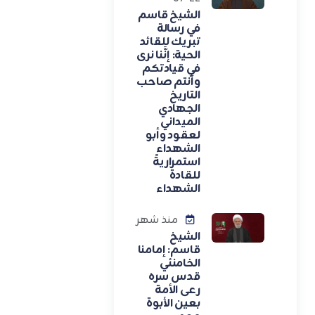
الشيخ قاسم
في رسالة
تبريك للقائد
الحية: إنَّنا نرى
في قيادتكم
وأنتم صاحب
التاريخ
الجهادي
الميداني
لعقود وأبو
الشهداء
استمراريةً
للقادة
الشهداء
منذ شهر
الشيخ
قاسم: إمامنا
الخامنئي
قدس سره
رعى الأمة
بعين الأبوة