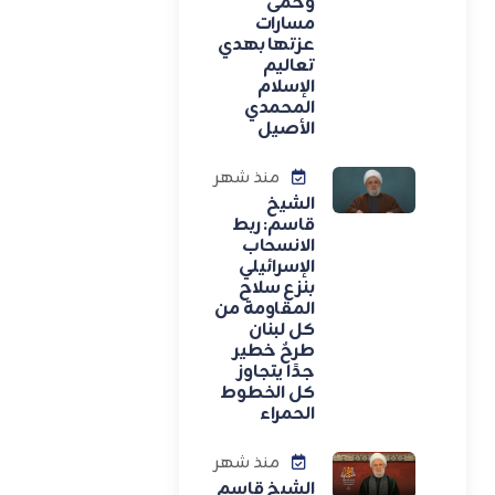
وحمى
مسارات
عزتها بهدي
تعاليم
الإسلام
المحمدي
الأصيل
منذ شهر
الشيخ
قاسم: ربط
الانسحاب
الإسرائيلي
بنزع سلاح
المقاومة من
كل لبنان
طرحٌ خطير
جدًا يتجاوز
كل الخطوط
الحمراء
منذ شهر
الشيخ قاسم