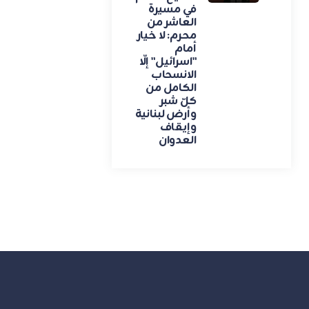
في مسيرة
العاشر من
محرم: لا خيار
أمام
"اسرائيل" إلّا
الانسحاب
الكامل من
كلّ شبر
وأرض لبنانية
وإيقاف
العدوان