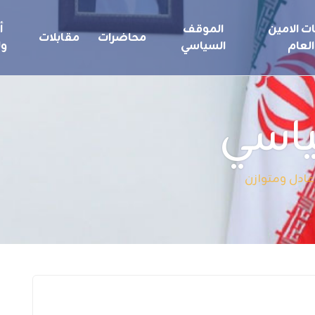
ت الامين
الموقف
أ
محاضرات
مقابلات
العام
السياسي
ول
ياسي
عادل ومتوازن