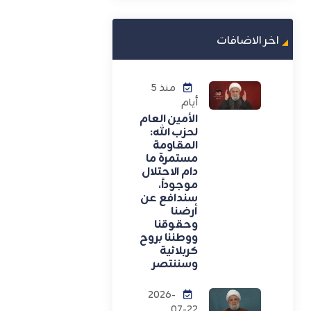
اخر الاضافات
منذ 5
أيام
الأمين العام
لحزب الله:
المقاومة
مستمرة ما
دام الاحتلال
موجوداً،
سندافع عن
أرضنا
وحقوقنا
ووطننا بروح
كربلائية
وسننتصر
2026-
07-22