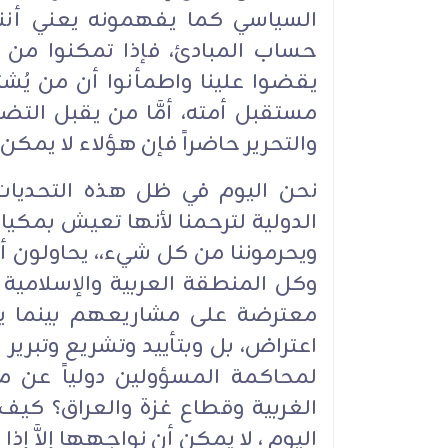
السياسي كما يفهمونه يعني أننا 
حساب المبادئ، فإذا تمكنوا من 
يقضوا علينا واطمأنوا أن من ي
مستقبل أمته، أمَّا من يقبل التض
والتحرير حاضراً فإن هؤلاء لا يمكن أ
نحن اليوم في ظل هذه التحديات ا
الدولية لترحمنا لأنها تعيش بمكي
ويحرموننا من كل شيء،، يحاولون أن 
وكل المنطقة العربية والإسلامية 
معترضة على مشاريعهم بينما ي
اعتراض، بل وبتأييد وتشريع وتبرير ل
لمحاكمة المسؤولين دولياً عن مج
الغربية وقطاع غزة والعراق؟ كيف
اليوم ، لا يمكن أن نواجهها إلاَّ إذ