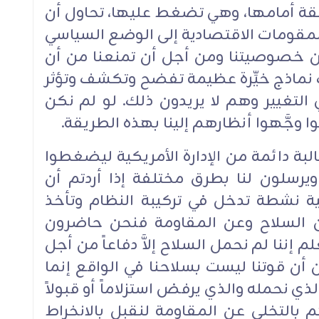
طقة أمامها، وهي تضغط عليها، تحاول أن
المقومات الاقتصادية إلى الوضع السياسي
ن خصوصيتنا ومن أجل أن تمنعنا من أن
ت نماذج خيِّرة عظيمة تفضح وتكشف وتؤثر
 التغيير وهم لا يريدون ذلك. لو لم نكن
وجَّهوا أنظارهم إلينا بهذه الطريقة.‏
بة دائمة من الإدارة الأمريكية ليضغطوا
يرسلون لنا بطرق مختلفة إذا أردتم أن
ة نشطة تدخل في تركيبة النظام وتأخذ
 السلاح وعن المقاومة فنحن حاضرون
م إننا لم نحمل السلاح إلاَّ دفاعاً من أجل
 أن قوتنا ليست بسلاحنا في الواقع إنما
لذي نحمله والذي يرفض استزلاماً أو قبولاً
م بالتخلي عن المقاومة لنقبل بالانخراط