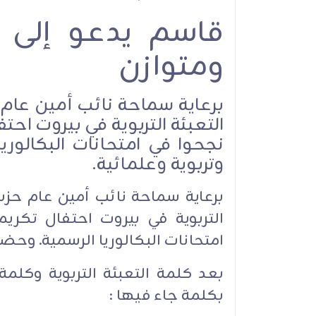
قاسم يدعو إلى ق
الأمين العام لحزب
يعاهد الإمام الشه
ومتوازن
نترك ميدان الش
والمقـاومة ومو
الطاغوت الأمريكي و
برعاية سماحة نائب أمين عام 
الصهيوني
نجحوا في امتحانات البكالور
وتربوية وعلمائية.
برعاية سماحة نائب أمين عام حزب
امتحانات البكالوريا الرسمية. وحضو
الموقف السيا
بعد كلمة التعبئة التربوية وكل
بكلمة جاء فيها :‏