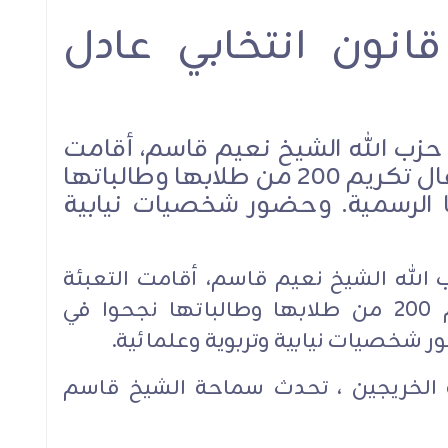
انون انتخابي عادل
 الله
الشيخ قاسم في اقتتاح
الشيخ قاسم: ربط الا
يد: لن
معرض سوق "أرضي": مسار
الإسرائيلي بنزع سل
رف
السيادة يحفظ لبنان
المقاومة من كل لب
اجهة
طرحٌ خطير جدًا يتجا
الإجرام
الخطوط الحمراء
حزب الله الشيخ نعيم قاسم، أقامت
التعبئة التربوية في بيروت احتفال تكريم 200 من طلابها وطالباتها
يا الرسمية. وحضور شخصيات نيابية
الموقف السياسي
 الله الشيخ نعيم قاسم، أقامت التعبئة
التربوية في بيروت احتفال تكريم 200 من طلابها وطالباتها نجحوا في
الموقف السياس
ر شخصيات نيابية وتربوية وعلمائية.
سي
مة الخريجين ، تحدث سماحة الشيخ قاسم