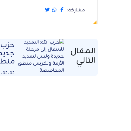
مشاركة:
حزب ا
المقال
جديدة
التالي
منطق
1-02-02