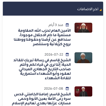
اخر الاضافات
منذ 3 أيام
الأمين العام لحزب الله: المقاومة
مستمرة ما دام الاحتلال موجوداً،
سندافع عن أرضنا وحقوقنا ووطننا
بروح كربلائية وسننتصر
2026-07-22
الشيخ قاسم في رسالة تبريك للقائد
الحية: إنَّنا نرى في قيادتكم وأنتم
صاحب التاريخ الجهادي الميداني
لعقود وأبو الشهداء استمراريةً
للقادة الشهداء
2026-07-08
الشيخ قاسم: إمامنا الخامنئي قدس
سره رعى الأمة بعين الأبوة وحمى
مسارات عزتها بهدي تعاليم الإسلام