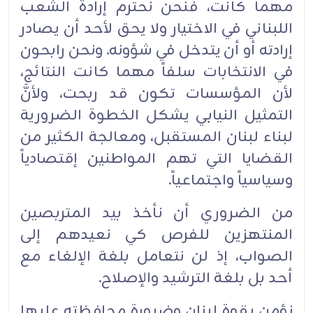
مهما كانت، فنحن نحترم إرادة الشعب
اللبناني في الاختيار ولا يحق لأحد أن يصادر
إرادته أو أن يتدخل في شؤونه. ونحن رابحون
في الانتخابات سلفاً مهما كانت النتائج،
لأن المؤسسات تكون قد ربحت، ولأنَّ
التمثيل النيابي يشكل الخطوة الضرورية
لبناء لبنان المستقبل، ومعالجة الكثير من
القضايا التي تهم المواطنين إقتصادياً
وسياسياً واجتماعياً.‏
من الضروري أن نأخذ بيد المتربصين
المنتهزين للفرص كي نعيدهم إلى
الصواب، إذ لن نتعامل بلغة الإلغاء مع
أحد بل بلغة الترشيد والإصلاح.‏
نؤمن بقوة لبنان وضرورة محافظته عليها