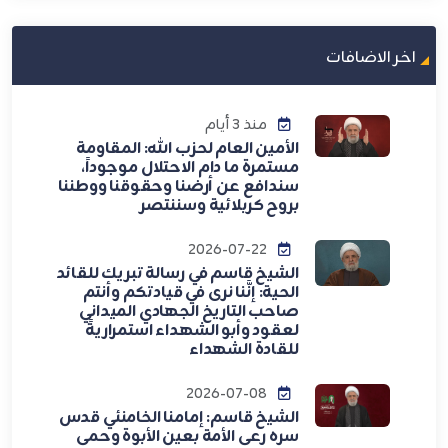
اخر الاضافات
منذ 3 أيام
الأمين العام لحزب الله: المقاومة
مستمرة ما دام الاحتلال موجوداً،
سندافع عن أرضنا وحقوقنا ووطننا
بروح كربلائية وسننتصر
2026-07-22
الشيخ قاسم في رسالة تبريك للقائد
الحية: إنَّنا نرى في قيادتكم وأنتم
صاحب التاريخ الجهادي الميداني
لعقود وأبو الشهداء استمراريةً
للقادة الشهداء
2026-07-08
الشيخ قاسم: إمامنا الخامنئي قدس
سره رعى الأمة بعين الأبوة وحمى