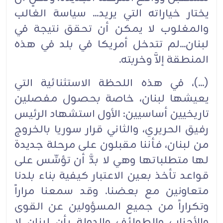
يختار خياراته التي يريد... سياسة الغالب
والمغلوب لا يمكن أن تحقق نتيجة في
لبنان...لم تتدخل أمريكا في بلد في هذه
المنطقة إلاَّ وخربته.
(...)، في هذه اللحظة الاستثنائية التي
يعيشها لبنان، خاصة بحصول مفصلين
تاريخيين أساسيين: الأول استشهاد الرئيس
رفيق الحريري، والثاني قرار سوريا بالخروج
من لبنان، فأننا مقبلون على مرحلة جديدة
لها متطلباتها وهي لا بدَّ أن تؤسِّس على
قواعد تأخذ بعين الاعتبار كيفية بناء بلدنا
متعاونين مع بعضنا. وقد سمعنا مراراً
وتكراراً من جميع المسؤولين عن القوى
والأحزاب والطوائف والدولة بأن لبنان لا