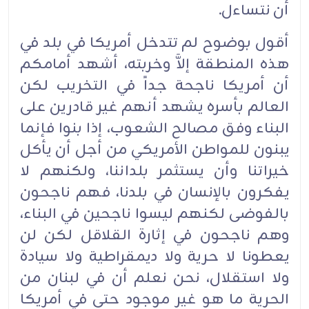
أن نتساءل.‏
أقول بوضوح لم تتدخل أمريكا في بلد في
هذه المنطقة إلاَّ وخربته، أشهد أمامكم
أن أمريكا ناجحة جداً في التخريب لكن
العالم بأسره يشهد أنهم غير قادرين على
البناء وفق مصالح الشعوب، إذا بنوا فإنما
يبنون للمواطن الأمريكي من أجل أن يأكل
خيراتنا وأن يستثمر بلداننا، ولكنهم لا
يفكرون بالإنسان في بلدنا، فهم ناجحون
بالفوضى لكنهم ليسوا ناجحين في البناء،
وهم ناجحون في إثارة القلاقل لكن لن
يعطونا لا حرية ولا ديمقراطية ولا سيادة
ولا استقلال، نحن نعلم أن في لبنان من
الحرية ما هو غير موجود حتى في أمريكا