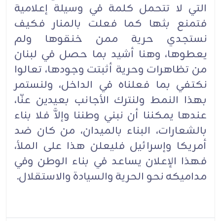
التي لا تتحمل كلمة في وسيلة إعلامية
فتمنع بثها كما فعلت بالمنار فكيف
نستجدي حرية ممن خنقوها ولم
يعطوها، وهنا أشيد بما حصل في لبنان
من تظاهرات وحرية أثبتت وجودها، تعالوا
نكتفي بما فعلناه في الداخل، ولنستمر
بهذا النمط ولنترك الأجانب بعيدين عنّا،
عندها يمكننا أن نبني وطننا وإلاَّ فلا بناء
بالشعارات، البناء بالميدان، من كان ضد
أمريكا وإسرائيل فليعلن هذا على الملأ،
فهذا الإعلان يساعد في بناء الوطن وفي
مداميكه نحو الحرية والسيادة والاستقلال.‏