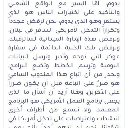
يدوم، أمَّا السير مع الواقع الشعبي
والتأكيد على اختيارات الناس هو الذي
يستقر وهو الذي يدوم، نحن نرفض مجدداً
وتكراراً التدخل الأمريكي السافر في لبنان،
ونرفض هذه الإدارة الميدانية لساترفيلد،
ونرفض تلك الخلية الدائمة في سفارة
عوكر التي توجه وتُدير وترسل البيانات
اليومية وترسم الخطط وتضع البرامج،
ونحذر من أن اتباع هذا المندوب السامي
هو ضررٌ على اتباعه قبل أن يكون ضرراً
على الآخرين. وهنا أريد أن أسأل ما الذي
يجعل برنامج العمل الأمريكي هو البرنامج
المعتمد، ولا نسمع من أطراف أخرى
انتقادات واعتراضات على تدخل أمريكا في
شؤوننا، نحن لن نتهم أحدأ بأنه يعمل