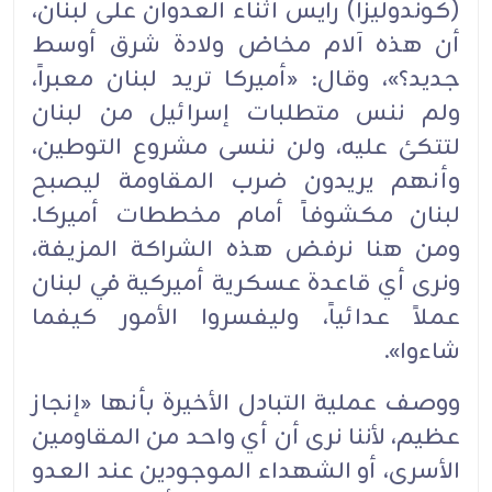
(كوندوليزا) رايس أثناء العدوان على لبنان،
أن هذه آلام مخاض ولادة شرق أوسط
جديد؟»، وقال: «أميركا تريد لبنان معبراً،
ولم ننس متطلبات إسرائيل من لبنان
لتتكئ عليه، ولن ننسى مشروع التوطين،
وأنهم يريدون ضرب المقاومة ليصبح
لبنان مكشوفاً أمام مخططات أميركا.
ومن هنا نرفض هذه الشراكة المزيفة،
ونرى أي قاعدة عسكرية أميركية في لبنان
عملاً عدائياً، وليفسروا الأمور كيفما
شاءوا».
ووصف عملية التبادل الأخيرة بأنها «إنجاز
عظيم، لأننا نرى أن أي واحد من المقاومين
الأسرى، أو الشهداء الموجودين عند العدو