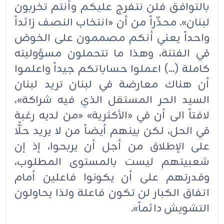
بالتوافق فلن نتفرج عليكم وأنتم تخربون
لبنان». محذّراً من أن «انتخاب النصف زائداً
واحداً يعني أنكم مصممون على الخوض
في الفتنة، وهذا ما تتحملون مسؤوليته
كاملة (...) اعملوا حساباتكم جيداً واعلموا
أن هناك معارضة في لبنان تريد لبنان
السيد الحر المستقل الذي فيه شراكة»،
لافتاً الى أن في «الأكثرية» «من لديه رغبة
في الحل، لكن بينهم أيضاً من لا يريد حلًّا
على الإطلاق من أجل أن يربحوا، إذ إن
شعبيتهم ليست بالمستوى المطلوب،
وقدرتهم على أن يكونوا فاعلين أمام
اتفاق الكبار لن تكون فاعلة ولذا يحاولون
التشويش دائماً».