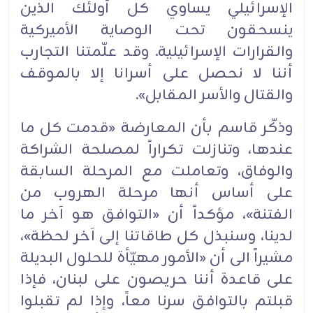
الإسرائيلي يساوي كل أولئك الذين
ينسحقون تحت الوصاية الأميركية
والقرارات الإسرائيلية. وقد علّمتنا التجارب
أننا لا نحصل على أسرانا إلا بالموقف
والقتال والأسر المقابل».
وذكّر قاسم بأن المعارضة «قدمت كل ما
عندها، وتنازلت تكراراً لمصلحة الشراكة
والوفاق، وتعاملت مع المرحلة السابقة
على أساس أنها مرحلة الهروب من
الفتنة»، مؤكداً أن «التوافق هو آخر ما
لدينا، وسنبذل كل طاقاتنا إلى آخر لحظة»،
مشيراً الى أن «الأمور مهيّأة للحلول البديلة
على قاعدة أننا حريصون على لبنان، فإذا
قبلتم بالتوافق سرنا معاً، وإذا لم تقبلوا