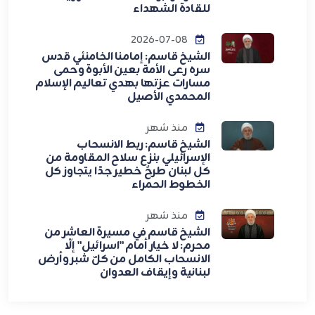
للقادة الشهداء
2026-07-08
الشيخ قاسم: إمامنا الخامنئي قدس
سره رعى الأمة بعين الأبوة وحمى
مسارات عزتها بهدي تعاليم الإسلام
المحمدي الأصيل
منذ شهر
الشيخ قاسم: ربط الانسحاب
الإسرائيلي بنزع سلاح المقاومة من
كل لبنان طرحٌ خطير جدًا يتجاوز كل
الخطوط الحمراء
منذ شهر
الشيخ قاسم في مسيرة العاشر من
محرم: لا خيار أمام "اسرائيل" إلّا
الانسحاب الكامل من كلّ شبر وأرض
لبنانية وإيقاف العدوان