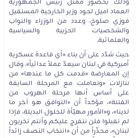
وذلك بحضور ممثل رئيس الجمهورية
العماد اميل لحود وزير الخارجية المستقيل
فوزي صلوخ، وعدد من الوزراء والنواب
والشخصيات الحزبية والسياسية
والعلمائية.
حيث شدّد على أن بناء «أي قاعدة عسكرية
أميركية في لبنان سيعدّ عملاً عدائياً». وقال
إن المعارضة «قدمت كل ما عندها» من
تنازلات «وتعاملت مع المرحلة السابقة
على أساس أنها مرحلة الهروب من
الفتنة»، مؤكداً أن «التوافق هو آخر ما
لدينا»، و«الأمور مهيّأة للحلول البديلة، فإذا
لم تقبلوا فلن نتفرج عليكم وأنتم تخربون
لبنان»، محذّراً من أن «انتخاب النصف زائداً