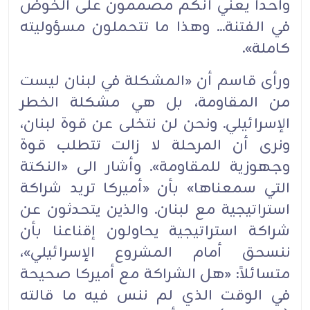
واحداً يعني أنكم مصممون على الخوض
في الفتنة... وهذا ما تتحملون مسؤوليته
كاملة».
ورأى قاسم أن «المشكلة في لبنان ليست
من المقاومة، بل هي مشكلة الخطر
الإسرائيلي. ونحن لن نتخلى عن قوة لبنان،
ونرى أن المرحلة لا زالت تتطلب قوة
وجهوزية للمقاومة». وأشار الى «النكتة
التي سمعناها» بأن «أميركا تريد شراكة
استراتيجية مع لبنان. والذين يتحدثون عن
شراكة استراتيجية يحاولون إقناعنا بأن
ننسحق أمام المشروع الإسرائيلي»،
متسائلاً: «هل الشراكة مع أميركا صحيحة
في الوقت الذي لم ننس فيه ما قالته