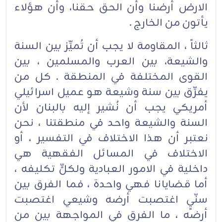
الارض أرضنا وأن الحق حقنا، وأن هؤلاء
يأتون من الخارج .
ثالثاً ، المقاومة لا يجب أن تُميِّز بين السنة
والشيعة، بين العرب والمسلمين ، بين
القوى المختلفة في المنطقة . كل من
يفرِّق بين سنة وشيعة هو عميل اسرائيلي
أمريكي يجب أن نُشير إليه بالبنان لأن
السنة والشيعة واحد في منطقتنا ، نحن
نعتبر أن هذا الاختلاف في التفسير ، أو
الاختلاف في المسائل الفقهية هي
داخلية في الامور العبادية ولكلٍّ تكليفه ،
أما قضايانا فهي واحدة ، فما الفرق بين
سنّيٍ اغتصبت أرضه وشيعي اغتصبت
أرضه ، ما الفرق في المواجهة بين من