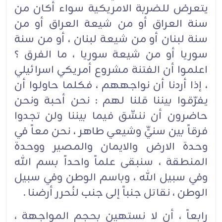
يتعرض للضربة الامريكية سواء أكان من
سنة العراق أو من شيعة العراق أو من
سنة لبنان أو من شيعة لبنان ، أو من سنة
سوريا أو من شيعة سوريا ، ما الفرق ؟
اعلموا أن الفتنة مشروع أمريكي اسرائيلي
، إذا أردنا أن نواجههم ، فكلما حاولوا أن
يفرّقوا بيننا قلنا لهم : نحن أحبة ونحن
حاضرون أن ننسِّق فيما بيننا ولن تجدوا
فرقاً بين سنيٍّ وشيعي طاهر ، نحن معاً في
وحدة الارض والايمان والمصير ووحدة
المنطقة ، سنبقى علماً واحداً بسم الله
وفي سبيل الله ، وباسم الوطن وفي سبيل
الوطن ، نقاتل جنباً إلى جنب لنُحرر أرضنا .
رابعاً ، أن لا نستهين بحجم المواجهة ،