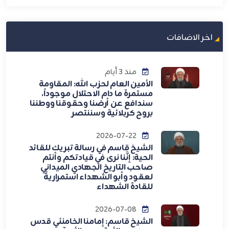
اخر الاضافات
منذ 3 أيام
الأمين العام لحزب الله: المقاومة
مستمرة ما دام الاحتلال موجوداً،
سندافع عن أرضنا وحقوقنا ووطننا
بروح كربلائية وسننتصر
2026-07-22
الشيخ قاسم في رسالة تبريك للقائد
الحية: إنَّنا نرى في قيادتكم وأنتم
صاحب التاريخ الجهادي الميداني
لعقود وأبو الشهداء استمراريةً
للقادة الشهداء
2026-07-08
الشيخ قاسم: إمامنا الخامنئي قدس