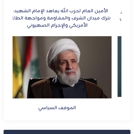
ح
الأمين العام لحزب الله يعاهد الإمام الشهيد: لن
الش
ل
نترك ميدان الشرف والمقـاومة ومواجهة الطاغوت
الأمريكي والإجرام الصهيوني
الموقف السياسي