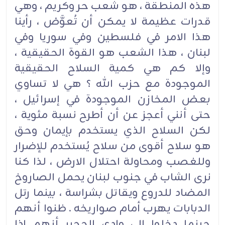
هذه المنطقة ، هو شعب حر وكريم ، وهي
قدرات عظيمة لا يمكن أن تُعوَّض ، رأينا
هذا الامر في فلسطين وفي سوريا وفي
لبنان ، هذا الشعب هو القوة الحقيقية ،
وإلا كم هي كمية السلاح الحقيقية
الموجودة مع حزب الله ؟ هي لا تساوي
بعض المخازن الموجودة في إسرائيل ،
حتى أنني أعجز عن أن أطرح نسبة مئوية ،
لكن السلاح الذي يستخدم بإيمان وحق
هو سلاح أقوى من سلاح يُستخدم للإضرار
وللغصب ومحاولة احتلال الارض ، لذا كنا
نرى الشاب في جنوب لبنان يحمل الصاروخ
المضاد للدروع ويقاتل بشراسة ، بينما رتل
الدبابات يهرب أمام صواريخه . ظنوا أنهم
حينما دخلوا إلى وادي الحجير أنهم إذا