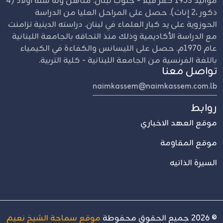
مواليد 1953 كفر فيلا - جنوب لبنان. متأهل وله ستة أولاد (4
ذكور ،2 إناث). حصل على المراحل العليا من الدراسة
الحوزوية على يد كبار العلماء في لبنان. دراسته الدينية تزامنت
مع الدراسة الأكاديمية وذلك منذ التحاقه بالجامعة اللبنانية
عام 1970م. حصل على الليسانس والكفاءة في الكيمياء
باللغة الفرنسية من الجامعة اللبنانية - كلية التربية.
تواصل معنا
naimkassem@naimkassem.com.lb
روابط
موقع العهد الاخباري
موقع المقاومة
السيرة الذاتيه
©
2026
جميع الحقوق محفوطة
موقع سماحة الشيخ نعيم