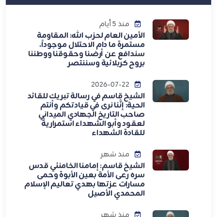
منذ 5 أيام
الأمين العام لحزب الله: المقاومة
مستمرة ما دام الاحتلال موجوداً،
سندافع عن أرضنا وحقوقنا ووطننا
بروح كربلائية وسننتصر
2026-07-22
الشيخ قاسم في رسالة تبريك للقائد
الحية: إنَّنا نرى في قيادتكم وأنتم
صاحب التاريخ الجهادي الميداني
لعقود وأبو الشهداء استمراريةً
للقادة الشهداء
منذ شهر
الشيخ قاسم: إمامنا الخامنئي قدس
سره رعى الأمة بعين الأبوة وحمى
مسارات عزتها بهدي تعاليم الإسلام
المحمدي الأصيل
منذ شهر