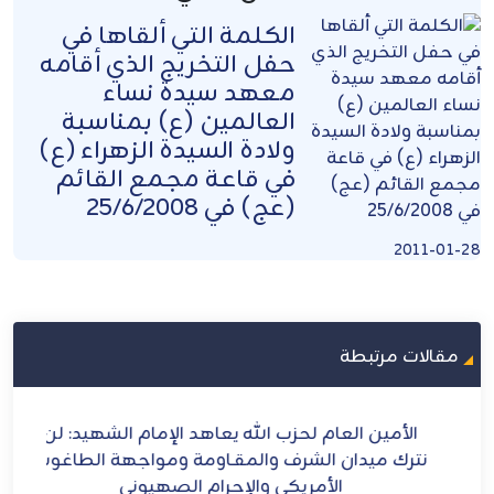
الكلمة التي ألقاها في
حفل التخريج الذي أقامه
معهد سيدة نساء
العالمين (ع) بمناسبة
ولادة السيدة الزهراء (ع)
في قاعة مجمع القائم
(عج) في 25/6/2008
2011-01-28
مقالات مرتبطة
ح
الأمين العام لحزب الله يعاهد الإمام الشهيد: لن
الش
ل
نترك ميدان الشرف والمقـاومة ومواجهة الطاغوت
الأمريكي والإجرام الصهيوني