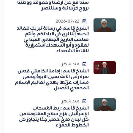
سندافع عن أرضنا وحقوقنا ووطننا
بروح كربلائية وسننتصر
2026-07-22
الشيخ قاسم في رسالة تبريك للقائد
الحية: إنَّنا نرى في قيادتكم وأنتم
صاحب التاريخ الجهادي الميداني
لعقود وأبو الشهداء استمراريةً
للقادة الشهداء
منذ شهر
الشيخ قاسم: إمامنا الخامنئي قدس
سره رعى الأمة بعين الأبوة وحمى
مسارات عزتها بهدي تعاليم الإسلام
المحمدي الأصيل
منذ شهر
الشيخ قاسم: ربط الانسحاب
الإسرائيلي بنزع سلاح المقاومة من
كل لبنان طرحٌ خطير جدًا يتجاوز كل
الخطوط الحمراء