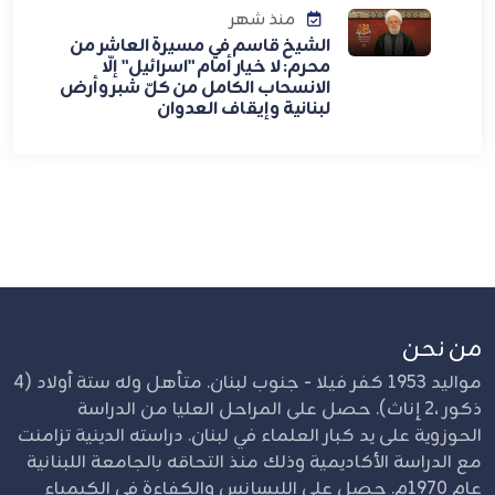
منذ شهر
الشيخ قاسم في مسيرة العاشر من
محرم: لا خيار أمام "اسرائيل" إلّا
الانسحاب الكامل من كلّ شبر وأرض
لبنانية وإيقاف العدوان
من نحن
مواليد 1953 كفر فيلا - جنوب لبنان. متأهل وله ستة أولاد (4
ذكور ،2 إناث). حصل على المراحل العليا من الدراسة
الحوزوية على يد كبار العلماء في لبنان. دراسته الدينية تزامنت
مع الدراسة الأكاديمية وذلك منذ التحاقه بالجامعة اللبنانية
عام 1970م. حصل على الليسانس والكفاءة في الكيمياء