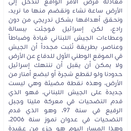
معادلة فرض الأمر الواقع لتدخل إلى
الأرض ساعة تشاء وتقضم منها ما تريد،
وتحقق أهدافها بشكل تدريجي من دون
رادع، لكن إسرائيل فوجئت ببسالة
وعطاءات الجيش اللبناني قيادة وضباطاً
وعناصر، بطريقة تُثبت مجدداً أن الجيش
في الموقع الوطني الأول للدفاع عن الأرض
ولا يمكن أن يقبل أن تنتهك إسرائيل
حدودنا ولو لقطع شجرة أو لبضع أمتار من
الأرض، وهذه نقطة مضيئة وهي ليست
جديدة على الجيش اللبناني، فهو الذي
قدم التضحيات في معركة مليتا وجبل
الرفيع في سنة 97، وهو الذي قدم
التضحيات في عدوان تموز سنة 2006،
وهذا المسار اليوم هو جزء من عقيدة