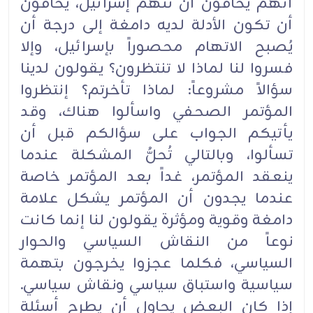
أنهم يخافون أن تُتَّهم إسرائيل، يخافون
أن تكون الأدلة لديه دامغة إلى درجة أن
يُصبح الاتهام محصوراً بإسرائيل، وإلا
فسروا لنا لماذا لا تنتظرون؟ يقولون لدينا
سؤالاً مشروعاً: لماذا تأخرتم؟ إنتظروا
المؤتمر الصحفي واسألوا هناك، وقد
يأتيكم الجواب على سؤالكم قبل أن
تسألوا، وبالتالي تُحلُّ المشكلة عندما
ينعقد المؤتمر، غداً بعد المؤتمر خاصة
عندما يجدون أن المؤتمر يشكل علامة
دامغة وقوية ومؤثرة يقولون لنا إنما كانت
نوعاً من النقاش السياسي والحوار
السياسي، فكلما عجزوا يخرجون بتهمة
سياسية واستباق سياسي ونقاش سياسي.
إذا كان البعض يحاول أن يطرح أسئلة