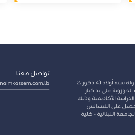
تواصل معنا
مواليد 1953 كفر فيلا - جنوب لبنان. متأهل وله ستة أولاد (4 ذكور ،2
naimkassem.com.lb
الحوزوية على يد كبار
 الدراسة الأكاديمية وذلك
قه بالجامعة اللبنانية عام 1970م. حصل على الليسانس
جامعة اللبنانية - كلية