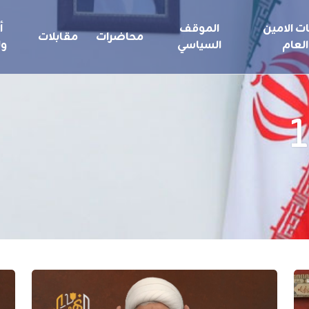
ت الامين
الموقف
أ
محاضرات
مقابلات
العام
السياسي
ول