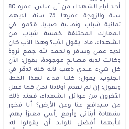
أحد آباء الشهداء من آل عباس، عمره 80
سنة والزوجة عمرها 75 سنة، لديهم
ثمانية شباب وثمانية صبايا. قدّموا في
المعارك المختلفة خمسة شباب من
الشهداء، ماذا يقول الأب؟ وهذا الأب كان
لديه عمل وسافر والحمد لله جمع ثروة
وكانت لديه مصالح موجودة، يقول: الآن
كل شيء عندي ذهب لأنه كله تدمّر في
الجنوب. يقول: كلنا فداء لهذا الخط،
ويقول: إن لم نقدم أولادنا نحن كما فعل
الآخرون من عوائل الشهداء، فعند ذلك
من سيدافع عنا وعن الأرض؟ أنا فخور
بشهادة أبنائي وأرفع رأسي معتزاً بهم،
فأيهما أفضل للوالد أن يقولوا له: