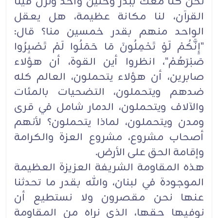
نحن كنا معك ببدر وحنين وأحد ونزل فينا
القرآن، لنا مكانة عظيمة، هل يعقل
الواحد منهم بقدر خمسين منا؟ قال:
"إِنَّكُمْ لَوْ تَحْمِلُونَ مَا حَمَلُوا لَمْ تَصْبِرُوا
صَبْرَهُمْ"، انظروا أين القوة، أن هؤلاء
صابرين، أن هؤلاء يتحملون، العالم كله
ضدهم ويتحملون، التضحيات بالمئات
والآلاف ويتحملون، الدمار شامل في قرى
ومدن ويتحملون، لماذا يتحملون؟ لأنهم
أصحاب مشروع، مشروع العزة والكرامة
وإقامة الحق على الأرض.
هذه المقاومة الشريفة العزيزة العظيمة
الموجودة في لبنان، والله بقدر ما تحدثنا
عنها نحن مقصرون ولا نستطيع أن
نوفيها حقها، الذي نراه من المقاومة