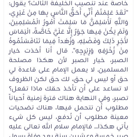
خاصة عند تنصيب الخليفة الثالث؟ يقول:
"لَقَدْ عَلِمْتُمْ أَنِّي أَحَقُّ النَّاسِ بِهَا مِنْ غَيْرِي،
وَاللَّهِ لَأُسْلِمَنَّ مَا سَلِمَتْ أُمُورُ الْمُسْلِمِينَ،
وَلَمْ يَكُنْ فِيهَا جَوْرٌ إِلَّا عَلَيَّ خَاصَّةً، الْتِمَاسَ
لأَجْرِ ذَلِكَ وَفَضْلِهِ، وَزُهْداً فِيمَا تَنَافَسْتُمُوهُ
مِنْ زُخْرَفِهِ وَزِبْرِجِهِ". قال أنا أخذت خيار
الصبر، خيار الصبر لأن هكذا مصلحة
المسلمين. لا يعمل الإمام على قاعدة لي
حق أو ليس لي حق، لك حق لكن الظروف
لا تساعد على أن تأخذ حقك ماذا تفعل؟
تصبر، وفي النهاية هناك فترة زمنية أحياناً
مطلوب أن تتحمل فيها، هناك تضحيات
معينة مطلوب أن تُدفع، ليس كل شيء
يأتي هكذا... فالإمام سلام الله تعالى عليه
صبر خمسة وعشرين سنة بعد وفاة رسول