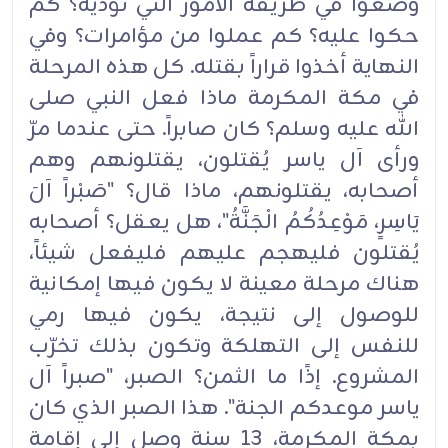
وضعوا في طريقه الأمور التي تؤذيه؟ كم
حكوا عليه؟ كم عملوا من مؤامرات؟ وفي
النهاية أخذوا قراراً بقتله. كل هذه المرحلة
في مكة المكرمة ماذا فعل النبي صلى
الله عليه وسلم؟ كان صابراً. حتى عندما مرّ
ورأى آل ياسر يُقتلون، يقتلونهم وهم
أصحابه، يقتلونهم، ماذا قال؟ "صَبْراً آلَ
يَاسِرٍ، مَوْعِدُكُمُ الْجَنَّةُ"، هل يعقل؟ أصحابه
يُقتلون فليهجم عليهم فليفعل شيئاً،
هناك مرحلة معينة لا يكون فيها إمكانية
للوصول إلى نتيجة، يكون فيها رمي
للنفس إلى التهلكة وتكون بذلك تخرّب
المشروع. إذًا ما الثمن؟ الصبر، "صبراً آل
ياسر موعدكم الجنة". هذا الصبر الذي كان
بمكة المكرمة، 13 سنة وصل إلى إقامة