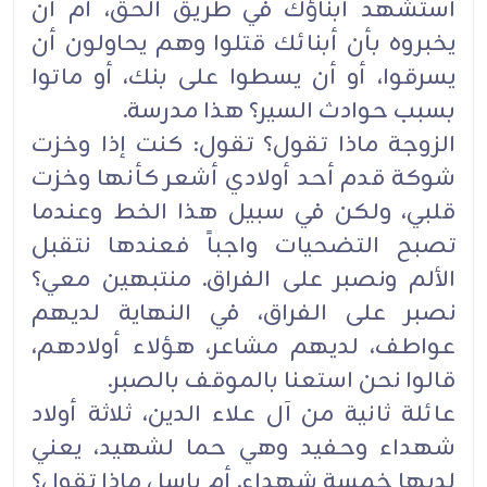
استشهد أبناؤك في طريق الحق، أم أن
يخبروه بأن أبنائك قتلوا وهم يحاولون أن
يسرقوا، أو أن يسطوا على بنك، أو ماتوا
بسبب حوادث السير؟ هذا مدرسة.
الزوجة ماذا تقول؟ تقول: كنت إذا وخزت
شوكة قدم أحد أولادي أشعر كأنها وخزت
قلبي، ولكن في سبيل هذا الخط وعندما
تصبح التضحيات واجباً فعندها نتقبل
الألم ونصبر على الفراق. منتبهين معي؟
نصبر على الفراق، في النهاية لديهم
عواطف، لديهم مشاعر، هؤلاء أولادهم،
قالوا نحن استعنا بالموقف بالصبر.
عائلة ثانية من آل علاء الدين، ثلاثة أولاد
شهداء وحفيد وهي حما لشهيد، يعني
لديها خمسة شهداء. أم باسل ماذا تقول؟