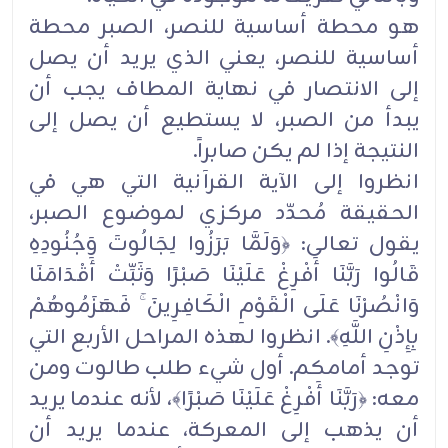
هو محطة أساسية للنصر، الصبر محطة
أساسية للنصر، يعني الذي يريد أن يصل
إلى الانتصار في نهاية المطاف يجب أن
يبدأ من الصبر، لا يستطيع أن يصل إلى
النتيجة إذا لم يكن صابراً.
انظروا إلى الآية القرآنية التي هي في
الحقيقة مُحدّد مركزي لموضوع الصبر،
يقول تعالى: ﴿وَلَمَّا بَرَزُوا لِجَالُوتَ وَجُنُودِهِ
قَالُوا رَبَّنَا أَفْرِغْ عَلَيْنَا صَبْرًا وَثَبِّتْ أَقْدَامَنَا
وَانْصُرْنَا عَلَى الْقَوْمِ الْكَافِرِينَ ۚ فَهَزَمُوهُمْ
بِإِذْنِ اللَّهِ﴾. انظروا لهذه المراحل الأربع التي
توجد أمامكم. أول شيء طلب طالوت ومن
معه: ﴿رَبَّنَا أَفْرِغْ عَلَيْنَا صَبْرًا﴾، لأنه عندما يريد
أن يذهب إلى المعركة، عندما يريد أن