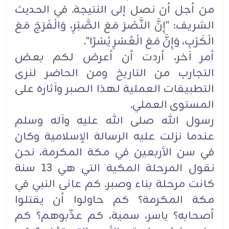
من أجل أن نصل إلى النتيجة. في الحديث
الشريف: "إِنَّ النَّصْرَ مَعَ الصَّبْرِ، وَالْفَرَجَ مَعَ
الْكَرْبِ، وَإِنَّ مَعَ الْعُسْرِ يُسْرًا".
أمر آخر، أردت أن أعرض لكم بعض
التجارب من التاريخ ومن الحاضر لنرى
التطبيقات العملية لهذا الصبر وآثاره على
المستوى العملي.
رسول الله صلى الله عليه وآله وسلم
عندما نزلت عليه الرسالة الإسلامية وكان
في سن الأربعين في مكة المكرمة، نحن
نقول المرحلة المكية التي هي 13 سنة
كانت مرحلة بناء وصبر. كم عانى النبي في
مكة المكرمة؟ كم حاولوا أن يقتلوا
أصحابه؟ ياسر، سمية، كم عذّبوهم؟ كم