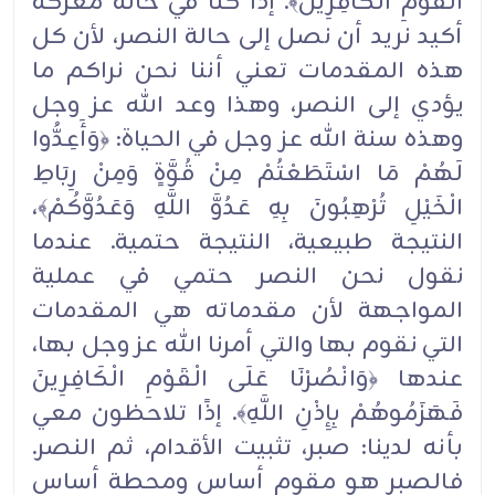
الْقَوْمِ الْكَافِرِينَ﴾. إذا كنا في حالة معركة
أكيد نريد أن نصل إلى حالة النصر، لأن كل
هذه المقدمات تعني أننا نحن نراكم ما
يؤدي إلى النصر، وهذا وعد الله عز وجل
وهذه سنة الله عز وجل في الحياة: ﴿وَأَعِدُّوا
لَهُمْ مَا اسْتَطَعْتُمْ مِنْ قُوَّةٍ وَمِنْ رِبَاطِ
الْخَيْلِ تُرْهِبُونَ بِهِ عَدُوَّ اللَّهِ وَعَدُوَّكُمْ﴾،
النتيجة طبيعية، النتيجة حتمية. عندما
نقول نحن النصر حتمي في عملية
المواجهة لأن مقدماته هي المقدمات
التي نقوم بها والتي أمرنا الله عز وجل بها،
عندها ﴿وَانْصُرْنَا عَلَى الْقَوْمِ الْكَافِرِينَ
فَهَزَمُوهُمْ بِإِذْنِ اللَّهِ﴾. إذًا تلاحظون معي
بأنه لدينا: صبر، تثبيت الأقدام، ثم النصر.
فالصبر هو مقوم أساس ومحطة أساس