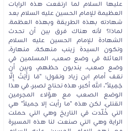
عليها السلام لما ارتفعت هذه الرايات
العظيمة للإمام الحسين عليه السلام بعد
شهادته بهذه الطريقة وبهذه العظمة.
لماذا؟ لأنه هناك فرق بين أن تحدث
الشهادة للإمام الحسين عليه السلام
وتكون السيدة زينب منهكة، منهارة،
العائلة في وضع صعب، المسلمين في
وضع صعب، يندبون حظهم، وبين أن
تقف أمام ابن زياد وتقول: "مَا رَأَيْتُ إِلَّا
جَمِيلاً"، الله أكبر، هذه تحتاج لصبر، في هذا
الوضع الصعب مع هؤلاء المجرمين
القتلى. لكن هذه "ما رأيت إلا جميلاً" هي
التي خُلّدت في التاريخ وهي التي حملت
الراية وهي التي صنعت لنا هذه المسيرة