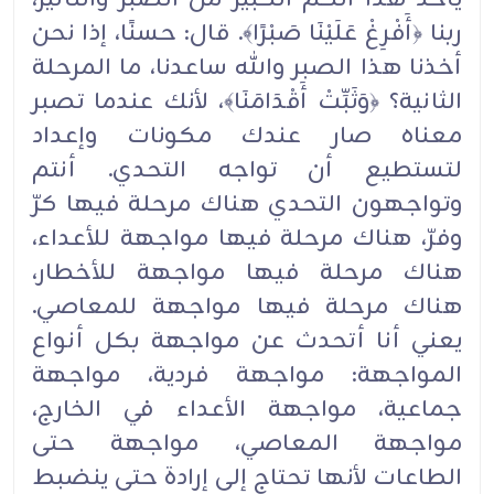
ربنا ﴿أَفْرِغْ عَلَيْنَا صَبْرًا﴾. قال: حسنًا، إذا نحن
أخذنا هذا الصبر والله ساعدنا، ما المرحلة
الثانية؟ ﴿وَثَبِّتْ أَقْدَامَنَا﴾، لأنك عندما تصبر
معناه صار عندك مكونات وإعداد
لتستطيع أن تواجه التحدي. أنتم
وتواجهون التحدي هناك مرحلة فيها كرّ
وفرّ، هناك مرحلة فيها مواجهة للأعداء،
هناك مرحلة فيها مواجهة للأخطار،
هناك مرحلة فيها مواجهة للمعاصي.
يعني أنا أتحدث عن مواجهة بكل أنواع
المواجهة: مواجهة فردية، مواجهة
جماعية، مواجهة الأعداء في الخارج،
مواجهة المعاصي، مواجهة حتى
الطاعات لأنها تحتاج إلى إرادة حتى ينضبط