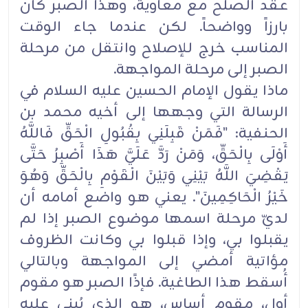
عقد الصلح مع معاوية، وهذا الصبر كان
بارزاً وواضحاً. لكن عندما جاء الوقت
المناسب خرج للإصلاح وانتقل من مرحلة
الصبر إلى مرحلة المواجهة.
ماذا يقول الإمام الحسين عليه السلام في
الرسالة التي وجهها إلى أخيه محمد بن
الحنفية: "فَمَنْ قَبِلَنِي بِقُبُولِ الْحَقِّ فَاللَّهُ
أَوْلَى بِالْحَقِّ، وَمَنْ رَدَّ عَلَيَّ هَذَا أَصْبِرُ حَتَّى
يَقْضِيَ اللَّهُ بَيْنِي وَبَيْنَ الْقَوْمِ بِالْحَقِّ وَهُوَ
خَيْرُ الْحَاكِمِينَ". يعني هو واضع أمامه أن
لديّ مرحلة اسمها موضوع الصبر إذا لم
يقبلوا بي، وإذا قبلوا بي وكانت الظروف
مؤاتية أمضي إلى المواجهة وبالتالي
أُسقط هذا الطاغية. فإذًا الصبر هو مقوم
أول، مقوم أساس، هو الذي يُبنى عليه