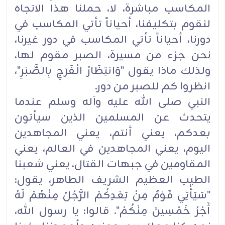
المكاسب مباشرة، لا، حملنا هذا الاتجاه
لنقوم بتكليفنا، أحياناً تأتي المكاسب في
دورنا، أحياناً تأتي المكاسب في دور غيرنا،
نحن جزء من مسيرة، الصبر مقوم لها،
ولذلك ماذا يقول "وَانتِظَارُ الْفَرَجِ بِالصَّبْرِ"،
انظروا كم للصبر من دور.
النبي صلى الله عليه وآله وسلم عندما
يتحدث عن المسلمين الذين سيأتون
بعدكم، يعني أنتم، يعني المجاهدين
اليوم، يعني المجاهدين في العالم، يعني
المقاومين في جبهات القتال، يعني شعبنا
الطيب العظيم الشريف الطاهر، يقول:
"سَيَأْتِي قَوْمٌ مِنْ بَعْدِكُمْ الرَّجُلُ مِنْهُمْ لَهُ
أَجْرُ خَمْسِينَ مِنْكُمْ". قالوا: يا رسول الله،