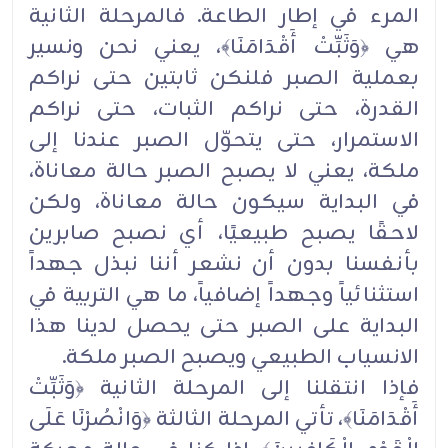
المرء في إطار الطاعة. فالمرحلة الثانية
هي ﴿وَثَبِّتْ أَقْدَامَنَا﴾، يعني نحن ونسير
بعملية الصبر فلنكن ثابتين حتى نراكم
القدرة، حتى نراكم الثبات، حتى نراكم
الاستمرار، حتى يتحوّل الصبر عندنا إلى
ملكة، يعني لا يصبح الصبر حالة معاناة،
في البداية سيكون حالة معاناة، ولكن
لاحقًا يصبح طبيعيًا، أي نصبح صابرين
بأنفسنا بدون أن نشعر أننا نبذل جهداً
استثنائياً وجهداً إضافياً، ما هي التربية في
البداية على الصبر حتى يحصل لدينا هذا
الانسياب الطبيعي ويصبح الصبر ملكة.
فإذا انتقلنا إلى المرحلة الثانية ﴿وَثَبِّتْ
أَقْدَامَنَا﴾، تأتي المرحلة الثالثة ﴿وَانْصُرْنَا عَلَى