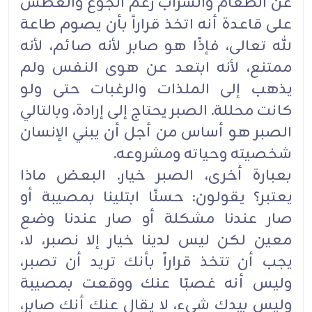
عن الطعام والشراب رغم الجوع والعطش
على قاعدة أنه اتخذ قراراً بأن يصوم طاعة
لله تعالى، فإذًا هو صابر لأنه صائم، لأنه
ممتنع، لأنه ابتعد عن هوى النفس ولم
يذهب إلى الملذات والرغبات حتى ولو
كانت محللة. الصبر يحتاج إلى إرادة، وبالتالي
الصبر هو أساس من أجل أن يبني الإنسان
شخصيته وحياته ومشروعه.
بعبارة أخرى، الصبر خيار. البعض ماذا
يعتبر؟ يقولون: حسنًا ابتلينا بمصيبة أو
صار عندنا مشكلة أو صار عندنا وضع
معين لكن ليس لدينا خيار إلا نصبر، لا،
يجب أن تتخذ قراراً بأنك تريد أن تصبر،
وليس أنه غصبًا عنك ووقعت بمصيبة
وليس بيدك شيء، لا يقال عنك أنك صابر،