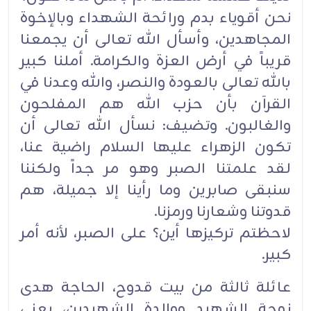
نحن أقوياء بدم ورائحة الشهداء وبالإخوة
المجاهدين، وأسأل الله تعالى أن يجمعنا
قريباً في أرض العزة والكرامة. أملنا كبير
بالله تعالى بالعودة والنصر، والله وعدنا في
القرآن بأن حزب الله هم المفلحون
والغالبون. وتضيف: نسأل الله تعالى أن
تكون الزهراء عليها السلام راضية عنا،
لقد علمتنا الصبر وهو مر جداً ولكننا
سنبقى صابرين وما رأينا إلا جميلة، هم
قدوتنا وشعارنا ورمزنا.
لاحظتم تركيزها أين؟ على الصبر، لأنه أمر
كبير.
عائلة ثالثة من بيت قدوح، الحاجة هدى
زوجة الشهيد ووالدة الشهيدين، يعني