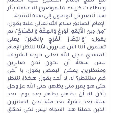
مع نهج الإمام الحسين عليه السلام
وعطاءات كربلاء. فالموضوع له علاقة بأثر
هذا الصبر في الوصول إلى هذه النتيجة.
الإمام الصادق سلام الله تعالى عليه يقول:
"مِنْ دِينِ الْأَئِمَّةِ الْوَرَعُ وَالعِفَّةٌ وَالصَّلَاحُ"، ثم
يقول: "وَانتِظَارُ الْفَرَجِ بِالصَّبْرِ". يعني
تعلمون أننا الآن صابرون لأننا ننتظر الإمام
المهدي عجل الله تعالى فرجه الشريف.
ليس سهلًا أن نكون نحن صابرين
ومنتظرين، يمكن البعض يقول: يا أخي
كم ستنتظر؟ لا، لا أحد يقول هكذا، ننتظر
حتى هو يقرر متى يظهر، حتى الله عز وجل
يأذن له أن يظهر، يظهر بعد يوم، بعد
سنة، بعد عشرة، بعد مئة، نحن الصابرون
الذين حملنا هذا الاتجاه ليس لكي نحقق