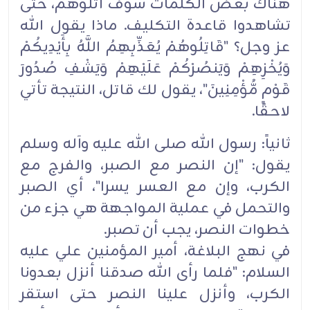
هناك بعض الكلمات سوف أتلوهم، حتى
تشاهدوا قاعدة التكليف. ماذا يقول الله
عز وجل؟ "قَاتِلُوهُمْ يُعَذِّبِهِمُ اللَّهُ بِأَيْدِيكُمْ
وَيُخْزِهِمْ وَيَنصُرْكُمْ عَلَيْهِمْ وَيَشْفِ صُدُورَ
قَوْمٍ مُّؤْمِنِينَ"، يقول لك قاتل، النتيجة تأتي
لاحقًا.
ثانياً: رسول الله صلى الله عليه وآله وسلم
يقول: "إن النصر مع الصبر، والفرج مع
الكرب، وإن مع العسر يسرا"، أي الصبر
والتحمل في عملية المواجهة هي جزء من
خطوات النصر، يجب أن تصبر.
في نهج البلاغة، أمير المؤمنين علي عليه
السلام: "فلما رأى الله صدقنا أنزل بعدونا
الكرب، وأنزل علينا النصر حتى استقر