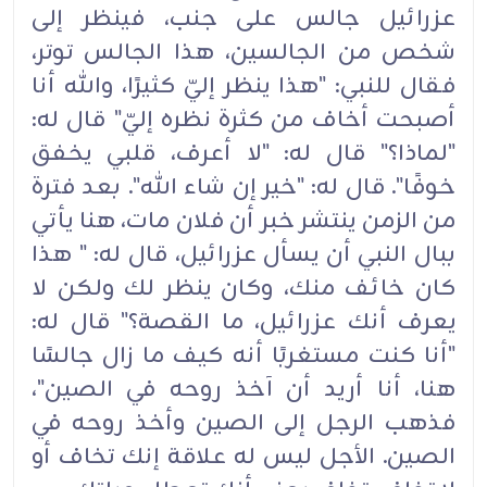
عزرائيل جالس على جنب، فينظر إلى
شخص من الجالسين، هذا الجالس توتر،
فقال للنبي: "هذا ينظر إليّ كثيرًا، والله أنا
أصبحت أخاف من كثرة نظره إليّ" قال له:
"لماذا؟" قال له: "لا أعرف، قلبي يخفق
خوفًا". قال له: "خير إن شاء الله". بعد فترة
من الزمن ينتشر خبر أن فلان مات، هنا يأتي
ببال النبي أن يسأل عزرائيل، قال له: " هذا
كان خائف منك، وكان ينظر لك ولكن لا
يعرف أنك عزرائيل، ما القصة؟" قال له:
"أنا كنت مستغربًا أنه كيف ما زال جالسًا
هنا، أنا أريد أن آخذ روحه في الصين"،
فذهب الرجل إلى الصين وأخذ روحه في
الصين. الأجل ليس له علاقة إنك تخاف أو