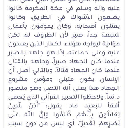
عليه وآله وسلم في مكة المكرمة كانوا
يضعون الأشواك في الطريق، وكانوا
يقتلون أصحابه، وكان يقومون بأعمال
شنيعة جداً، صبر لأن الظروف لم تكن
مؤاتية ليواجه هؤلاء الكفار الذين يعتدون
عليه وعلى جماعته. إذًا هو جاهد بالصبر
عندما كان الجهاد صبراً، وجاهد بالقتال
عندما كان الجهاد قتالاً. وبالتالي أصل أن
الإنسان يكون متبني ومؤمن مشروع
الجهاد هذا يعني أنه انتصر، وهو منصور
دائماً. ولاحظوا التعبير القرآني الذي يُعطي
أفقاً للبعيد، ماذا يقول: "أُذِنَ لِلَّذِينَ
يُقَاتَلُونَ بِأَنَّهُمْ ظُلِمُوا وَإِنَّ اللَّهَ عَلَى
نَصْرِهِمْ لَقَدِيرٌ"، أي ليس من دون سبب