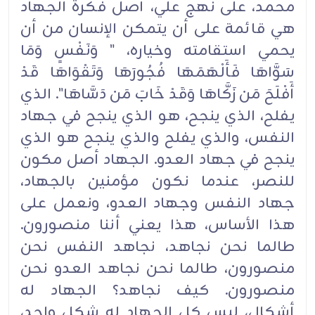
محمد، على نهج علي، أصل فكرة الجهاد
هي قائمة على أن يتمكن الإنسان من أن
يحمي استقامته وخياره، " وَنَفْسٍ وَمَا
سَوَّاهَا فَأَلْهَمَهَا فُجُورَهَا وَتَقْوَاهَا قَدْ
أَفْلَحَ مَن زَكَّاهَا وَقَدْ خَابَ مَن دَسَّاهَا". الذي
يفلح، الذي ينجح، هو الذي ينجح في جهاد
النفس، والذي يفلح والذي ينجح هو الذي
ينجح في جهاد العدو. الجهاد أصل مكون
للنصر، عندما نكون مؤمنين بالجهاد،
جهاد النفس وجهاد العدو، ونعمل على
هذا الأساس، هذا يعني أننا منصورون.
طالما نحن نجاهد، نجاهد النفس نحن
منصورون، طالما نحن نجاهد العدو نحن
منصورون. كيف نجاهد؟ الجهاد له
أشكال، ليس كل الجهاد له شكل واحد،