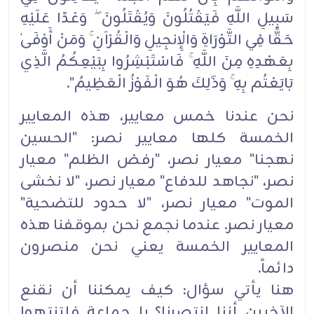
سَبِيلِ اللَّهِ فَيَقْتُلُونَ وَيُقْتَلُونَ ۖ وَعْدًا عَلَيْهِ
حَقًّا فِي التَّوْرَاةِ وَالْإِنجِيلِ وَالْقُرْآنِ ۚ وَمَنْ أَوْفَىٰ
بِعَهْدِهِ مِنَ اللَّهِ ۚ فَاسْتَبْشِرُوا بِبَيْعِكُمُ الَّذِي
بَايَعْتُم بِهِ ۚ وَذَٰلِكَ هُوَ الْفَوْزُ الْعَظِيمُ".
نحن عندنا خمس معايير، هذه المعايير
الخمسة كلها معايير نصر: "الحسين
نهجنا" معيار نصر، "رفض الظلم" معيار
نصر، "نجاهد للدفاع" معيار نصر، "لا نخشى
الموت" معيار نصر، "لا حدود للتضحية"
معيار نصر. عندما نجمع نحن بموقفنا هذه
المعايير الخمسة يعني نحن منصرون
دائماً.
هنا يأتي سؤال: كيف يمكننا أن نقنع
الآخرين أننا انتصرنا؟ يا جماعة فلتنتهوا