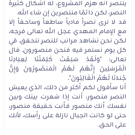
ينتصر أنه هزم المشروع، له أشكال كثيرة
النصر، لكن دائمًا منتصرين إن شاء الله.
قد لا نرى نصراً مادياً ساطعاً وساحقاً إلا
مع الإمام المهدي عجل الله تعالى فرجه،
لكن نحن نشاهد مراتب للنصر تتحقق. في
كل يوم نستمر فيه فنحن منصورون. قال
تعالى: "وَلَقَدْ سَبَقَتْ كَلِمَتُنَا لِعِبَادِنَا
الْمُرْسَلِينَ إِنَّهُمْ لَهُمُ الْمَنصُورُونَ وَإِنَّ
جُندَنَا لَهُمُ الْغَالِبُونَ".
أنا سأقول لكم أكثر من ذلك، الذي يعيش
النصر منصور، أنت إذا شعرت بينك وبين
نفسك أنك منصور فأنت حقيقة منصور،
حتى لو كانت الجبال نازلة على رأسك، لأنك
على الحق.