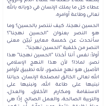
عطاء كل ما يملك الإنسان في ذوبانه بالله
تعالى وطاعة أوامره.
الحسين نهجنا، كيف ننتصر بالحسين؟ وما
هو النصر بعنوان "الحسين نهجنا"؟
سأتحدث عن خمسة معايير تُبيّن معنى
النصر من خلفية "الحسين نهجنا".
أولاً: نفس أننا أخذنا "الحسين نهجنا" هذا
نصر، لماذا؟ لأن هذا النهج الإسلامي
الأصيل هو نهج منصور، لأنه تطبيق لأوامر
الله تعالى الخالق لمصلحة الإنسان. حياتنا
نبنيها على طاعة الله، ونبنيها على
الاستقامة ومكارم الأخلاق، والعدل،
والتربية الصالحة، والعمل الصالح. إذًا هي