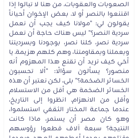
الصعوبات والعقوبات. من هنا لا تبالوا إذا
اقتنعوا بالنصر أو لا. بعض الإخوان أحياناً
يقولون لي: "مولانا كيف يجب أن نعمل
سردية النصر؟" ليس هناك حاجة أن تعمل
سردية نصر، كلنا نصر، بوجودنا وبسرديتنا
وبعملنا وبمقاومتنا، وهم كلهم هزيمة. يا
أخي كيف تريد أن تقنع هذا المهزوم أنه
منصور؟ يسألون سؤالًا: "ألا تحسبون
الخسائر الضخمة؟" بلى، لكن نعتبر أن هذه
الخسائر الضخمة هي أقل من الاستسلام
وأقل من الانهزام. انظروا إلى التاريخ،
عندما جماعة المختار الثقفي استسلموا،
وهو كان مصر أن يستمر، ماذا كانت
النتيجة؟ سبعة آلاف قطعوا رؤوسهم