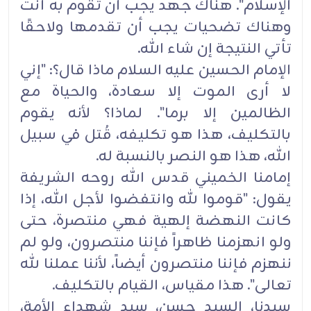
الإسلام". هناك جهد يجب أن تقوم به أنت
وهناك تضحيات يجب أن تقدمها ولاحقًا
تأتي النتيجة إن شاء الله.
الإمام الحسين عليه السلام ماذا قال؟: "إني
لا أرى الموت إلا سعادة، والحياة مع
الظالمين إلا برما". لماذا؟ لأنه يقوم
بالتكليف، هذا هو تكليفه، قُتل في سبيل
الله، هذا هو النصر بالنسبة له.
إمامنا الخميني قدس الله روحه الشريفة
يقول: "قوموا لله وانتفضوا لأجل الله، إذا
كانت النهضة إلهية فهي منتصرة، حتى
ولو انهزمنا ظاهراً فإننا منتصرون، ولو لم
ننهزم فإننا منتصرون أيضاً، لأننا عملنا لله
تعالى". هذا مقياس، القيام بالتكليف.
سيدنا، السيد حسن، سيد شهداء الأمة،