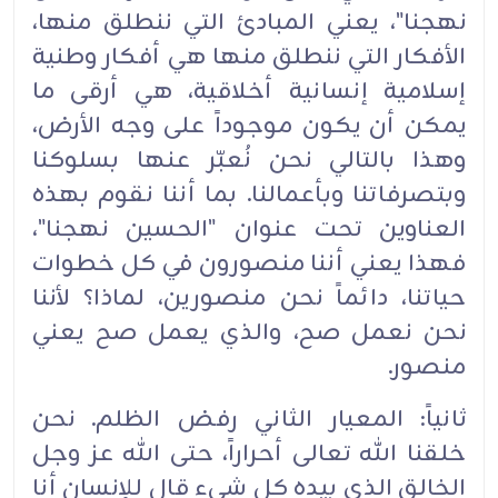
نهجنا"، يعني المبادئ التي ننطلق منها،
الأفكار التي ننطلق منها هي أفكار وطنية
إسلامية إنسانية أخلاقية، هي أرقى ما
يمكن أن يكون موجوداً على وجه الأرض،
وهذا بالتالي نحن نُعبّر عنها بسلوكنا
وبتصرفاتنا وبأعمالنا. بما أننا نقوم بهذه
العناوين تحت عنوان "الحسين نهجنا"،
فهذا يعني أننا منصورون في كل خطوات
حياتنا، دائماً نحن منصورين، لماذا؟ لأننا
نحن نعمل صح، والذي يعمل صح يعني
منصور.
ثانياً: المعيار الثاني رفض الظلم. نحن
خلقنا الله تعالى أحراراً، حتى الله عز وجل
الخالق الذي بيده كل شيء قال للإنسان أنا