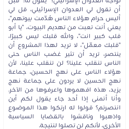
نواجه العدوان الإسرائيلي؟" يقول له: "قبل
أن تقول لي العدوان الإسرائيلي، قل لي
أليس حرام هؤلاء الناس هُدّمت بيوتهم"،
يعني أنت تعبت من تهديم البيوت، "يا أبو
قلب كبير انت"، والله قلبك ليس كبيرًا،
"قلبك معمّل"، لا تريد لهذا المشروع أن
ينتصر، تريد أن تثير غضب الناس حتى
الناس تنقلب علينا؟ لن تنقلب علينا، لأن
هؤلاء الناس على نهج الحسين، جماعة
نهج الحسين لا يردون على جماعة نهج
يزيد، هذه افهموها واعرفوها من الآخر.
وأنا أتمنى إذا أحد جاء يقول لكم أين
انتصرتم؟ قولوا له ارتكوا هذا الموضوع
واذهبوا وناقشوا بالقضايا السياسية
الأخرى، لأنكم لن تصلوا لنتيجة.