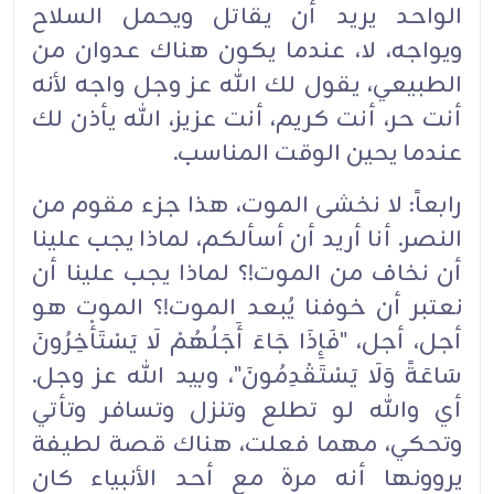
الواحد يريد أن يقاتل ويحمل السلاح
ويواجه، لا، عندما يكون هناك عدوان من
الطبيعي، يقول لك الله عز وجل واجه لأنه
أنت حر، أنت كريم، أنت عزيز، الله يأذن لك
عندما يحين الوقت المناسب.
رابعاً: لا نخشى الموت، هذا جزء مقوم من
النصر. أنا أريد أن أسألكم، لماذا يجب علينا
أن نخاف من الموت!؟ لماذا يجب علينا أن
نعتبر أن خوفنا يُبعد الموت!؟ الموت هو
أجل، أجل، "فَإِذَا جَاءَ أَجَلُهُمْ لَا يَسْتَأْخِرُونَ
سَاعَةً وَلَا يَسْتَقْدِمُونَ"، وبيد الله عز وجل.
أي والله لو تطلع وتنزل وتسافر وتأتي
وتحكي، مهما فعلت، هناك قصة لطيفة
يروونها أنه مرة مع أحد الأنبياء كان