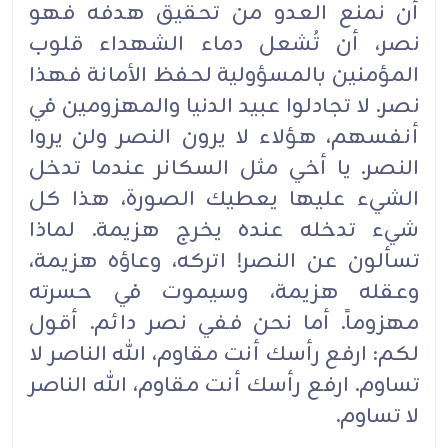
أن نمنع العدو من تحقيق هدفه فهو
نصر، أن تُشعل دماء الشهداء قلوب
المؤمنين بالمسؤولية لحفظ الأمانة فهذا
نصر. لا تجادلوا عبيد الدنيا والمهزومين في
أنفسهم، هؤلاء لا يرون النصر ولن يروا
النصر. يا أخي مثل السكانر عندما تدخل
الشيء عليها يعطيك الصورة، هذا كل
شيء تدخله عنده يخرج هزيمة. لماذا
تسألون عن النصر! اتركه، وعاؤه هزيمة،
وعقله هزيمة، وسيموت في حسرته
مهزوماً. أما نحن ففي نصر دائم. أقول
لكم: ارفع رأسك أنت مقاوم، الله الناصر لا
تساوم. ارفع رأسك أنت مقاوم، الله الناصر
لا تساوم.