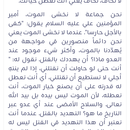
لا تخاف، تخاف يعني أنك تعطل حياتك.
نحن جماعة لا نخشى الموت، أمير
المؤمنين علي عليه السلام يقول: "كفى
بالأجل حارسا". عندما لا نخشى الموت يعني
نحن دائماً منصورين في مواجهة من
يُهدّدنا بالموت، وأكثر شيء موجود عند
العدو ماذا؟ أن يهددك بالقتل. نقول له: "
أنت حتى لو حاولت أن تقتلني، إذا لم ينتهِ
أجلي لا تستطيع أن تقتلني، أي أنت تعطل
له قدرته على أن يصنع خيار الموت، أنت
تعطله، لأن الموت ليس بيده بل بيد الله
تعالى. والسلاح الأمضى عند أي عدو عبر
التاريخ ما هو؟ التهديد بالقتل. عندما أنت
تعتبر أن هذا التهديد في القتل ليس له