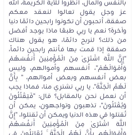
بالنفس والمال، انظروا للآية الكريمة، الله
عز وجل يقول تعالوا لنعقد معكم
صفقة، أتحبون أن تكونوا رابحين دائمًا دنيا
وآخرة؟ نعم يا ربي طبعًا ماذا يوجد أفضل
من ذلك؟ لنربح دائمًا، هو يقول هناك
صفقة إذا قمت بها فأنتم رابحين دائماً،
"إِنَّ اللَّهَ اشْتَرَىٰ مِنَ الْمُؤْمِنِينَ أَنفُسَهُمْ
وَأَمْوَالَهُمْ"، أنفسهم وأموالهم، وليس
بعض أنفسهم وبعض أموالهم، " بِأَنَّ
لَهُمُ الْجَنَّةَ". يا ربي تشتري منا، فماذا يجب
أن نعمل نحن بالمقابل؟ قال: "فَيَقْتُلُونَ
وَيُقْتَلُونَ"، تذهبون وتواجهون، يمكن أن
تُقتلوا في هذه الدنيا ويمكن أن تَقتلوا، "إِنَّ
اللَّهَ اشْتَرَىٰ مِنَ الْمُؤْمِنِينَ أَنفُسَهُمْ
وَأَمْوَالَهُم بِأَنَّ لَهُمُ الْجَنَّةَ ۚ يُقَاتِلُونَ فِي