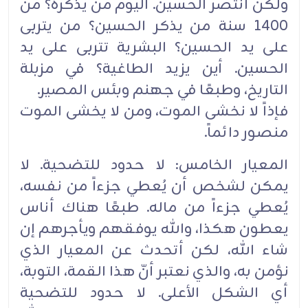
ولكن انتصر الحسين. اليوم من يذكره؟ من
1400 سنة من يذكر الحسين؟ من يتربى
على يد الحسين؟ البشرية تتربى على يد
الحسين. أين يزيد الطاغية؟ في مزبلة
التاريخ، وطبعًا في جهنم وبئس المصير.
فإذاً لا نخشى الموت، ومن لا يخشى الموت
منصور دائماً.
المعيار الخامس: لا حدود للتضحية. لا
يمكن لشخص أن يُعطي جزءاً من نفسه،
يُعطي جزءاً من ماله. طبعًا هناك أناس
يعطون هكذا، والله يوفقهم ويأجرهم إن
شاء الله، لكن أتحدث عن المعيار الذي
نؤمن به، والذي نعتبر أنّ هذا القمة، التوبة،
أي الشكل الأعلى. لا حدود للتضحية