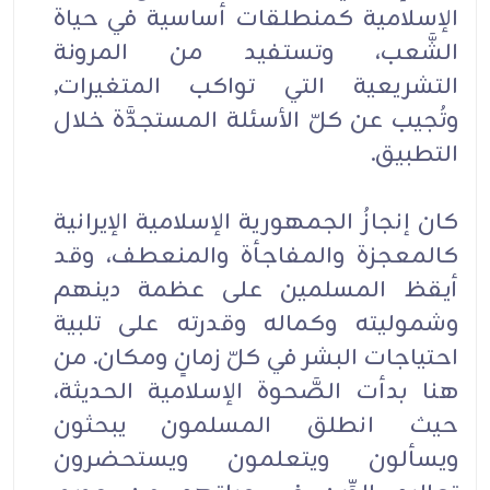
الإسلامية كمنطلقات أساسية في حياة
الشَّعب، وتستفيد من المرونة
التشريعية التي تواكب المتغيرات,
وتُجيب عن كلّ الأسئلة المستجدَّة خلال
التطبيق.
كان إنجازُ الجمهورية الإسلامية الإيرانية
كالمعجزة والمفاجأة والمنعطف، وقد
أيقظ المسلمين على عظمة دينهم
وشموليته وكماله وقدرته على تلبية
احتياجات البشر في كلّ زمانٍ ومكان. من
هنا بدأت الصَّحوة الإسلامية الحديثة،
حيث انطلق المسلمون يبحثون
ويسألون ويتعلمون ويستحضرون