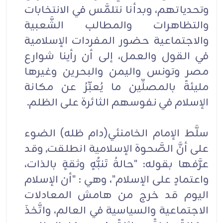
وتحدياتهم، وبدأنا نتلمَّس في الانتخابات
والتظاهرات والمطالب الشَّعبية
والاجتماعية حضور المفردات الإسلامية
في القول والعمل، إلى أن رأينا شوارع
مصر وتونس واليمن والبحرين وغيرها
مليئةً بالمصلِّين ما يُعبِّرُ عن مكانة
الإسلام في نفوسهم الثائرة على الظلم.
سلَّط الإمام الخامنئي(دام ظله) الضوء
على أنَّ الصَّحوة الإسلامية انطلقت, وقد
عرَّفها بقوله: "حالةُ تَنبُّهٍ وثقةٍ بالذات،
واعتمادٍ على الإسلام"، وهي : "أن الإسلام
اليوم قد خرج من هامش المعادلات
الاجتماعية والسياسية في العالم، واتَّخذَ