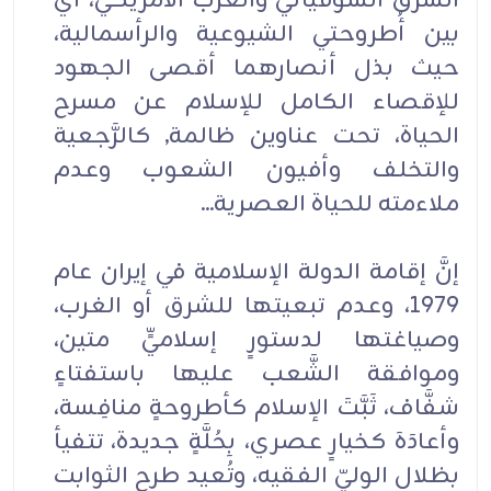
الشرق السوفياتي والغرب الأمريكي، أي
بين أُطروحتي الشيوعية والرأسمالية،
حيث بذل أنصارهما أقصى الجهود
للإقصاء الكامل للإسلام عن مسرح
الحياة، تحت عناوين ظالمة, كالرَّجعية
والتخلف وأفيون الشعوب وعدم
ملاءمته للحياة العصرية...
إنَّ إقامة الدولة الإسلامية في إيران عام
1979، وعدم تبعيتها للشرق أو الغرب،
وصياغتها لدستورٍ إسلاميٍّ متين،
وموافقة الشَّعب عليها باستفتاءٍ
شفَّاف، ثَبَّتَ الإسلام كأطروحةٍ منافِسة،
وأعادَهَ كخيارٍ عصري، بِحُلَّةٍ جديدة، تتفيأ
بظلالِ الوليّ الفقيه، وتُعيد طرح الثوابت