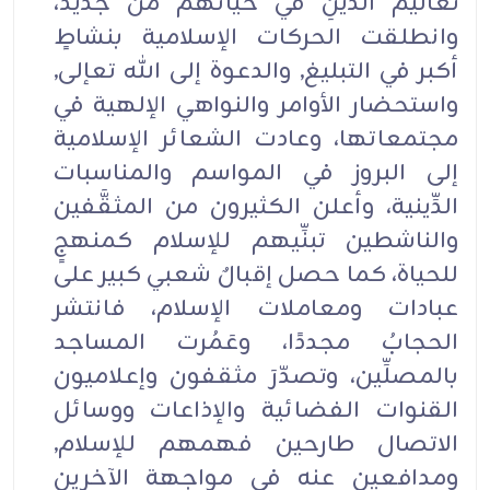
تعاليم الدِّينِ في حياتهم من جديد،
وانطلقت الحركات الإسلامية بنشاطٍ
أكبر في التبليغ, والدعوة إلى الله تعإلى,
واستحضار الأوامر والنواهي الإلهية في
مجتمعاتها، وعادت الشعائر الإسلامية
إلى البروز في المواسم والمناسبات
الدِّينية، وأعلن الكثيرون من المثقَّفين
والناشطين تبنِّيهم للإسلام كمنهجٍ
للحياة، كما حصل إقبالٌ شعبي كبير على
عبادات ومعاملات الإسلام، فانتشر
الحجابُ مجددًا، وعَمُرت المساجد
بالمصلِّين، وتصدّرَ مثقفون وإعلاميون
القنوات الفضائية والإذاعات ووسائل
الاتصال طارحين فهمهم للإسلام,
ومدافعين عنه في مواجهة الآخرين