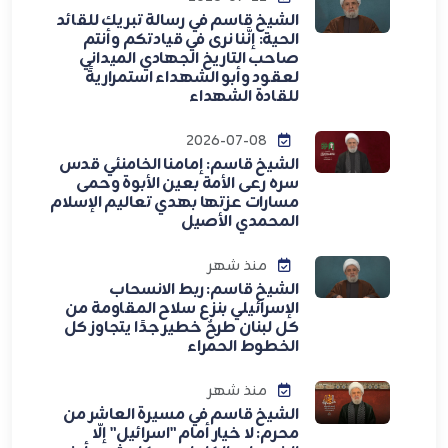
الشيخ قاسم في رسالة تبريك للقائد
الحية: إنَّنا نرى في قيادتكم وأنتم
صاحب التاريخ الجهادي الميداني
لعقود وأبو الشهداء استمراريةً
للقادة الشهداء
2026-07-08
الشيخ قاسم: إمامنا الخامنئي قدس
سره رعى الأمة بعين الأبوة وحمى
مسارات عزتها بهدي تعاليم الإسلام
المحمدي الأصيل
منذ شهر
الشيخ قاسم: ربط الانسحاب
الإسرائيلي بنزع سلاح المقاومة من
كل لبنان طرحٌ خطير جدًا يتجاوز كل
الخطوط الحمراء
منذ شهر
الشيخ قاسم في مسيرة العاشر من
محرم: لا خيار أمام "اسرائيل" إلّا